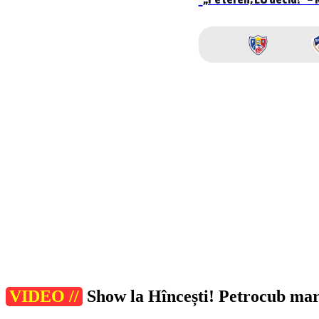
VIDEO //
Show la Hîncești! Petrocub marc