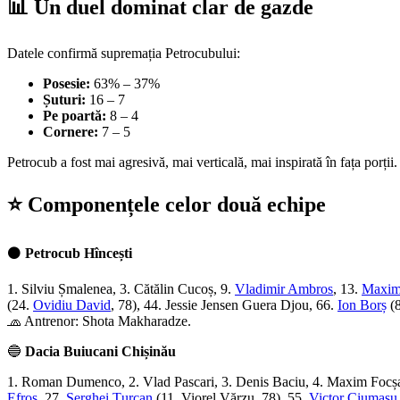
📊 Un duel dominat clar de gazde
Datele confirmă supremația Petrocubului:
Posesie:
63% – 37%
Șuturi:
16 – 7
Pe poartă:
8 – 4
Cornere:
7 – 5
Petrocub a fost mai agresivă, mai verticală, mai inspirată în fața porții. 
⭐ Componențele celor două echipe
⚫
Petrocub Hîncești
1. Silviu Șmalenea, 3. Cătălin Cucoș, 9.
Vladimir Ambros
, 13.
Maxim
(24.
Ovidiu David
, 78), 44. Jessie Jensen Guera Djou, 66.
Ion Borș
(
🧢 Antrenor: Shota Makharadze.
🔵
Dacia Buiucani Chișinău
1. Roman Dumenco, 2. Vlad Pascari, 3. Denis Baciu, 4. Maxim Focș
Efros
, 27.
Serghei Țurcan
(11. Viorel Vărzu, 78), 55.
Victor Ciumașu