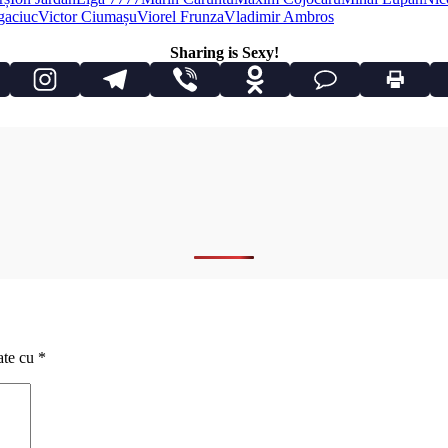
gaciuc
Victor Ciumașu
Viorel Frunza
Vladimir Ambros
Sharing is Sexy!
ate cu
*