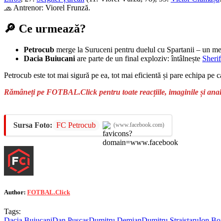
🧢 Antrenor: Viorel Frunză.
🔎 Ce urmează?
Petrocub
merge la Suruceni pentru duelul cu Spartanii – un mec
Dacia Buiucani
are parte de un final exploziv: întâlnește
Sherif
Petrocub este tot mai sigură pe ea, tot mai eficientă și pare echipa pe c
Rămâneți pe FOTBAL.Click pentru toate reacțiile, imaginile și anal
Sursa Foto:
FC Petrocub
(www.facebook.com)
Author:
FOTBAL.Click
Tags:
Dacia Buiucani
Dan Pușcaș
Dumitru Demian
Dumitru Straistaru
Ion Bo