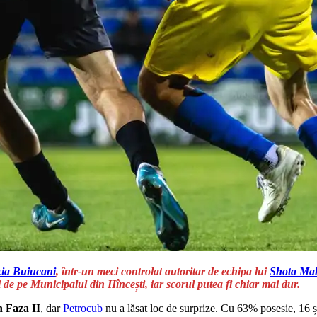
ia Buiucani
, într-un meci controlat autoritar de echipa lui
Shota Ma
i de pe Municipalul din Hîncești, iar scorul putea fi chiar mai dur.
n Faza II
, dar
Petrocub
nu a lăsat loc de surprize. Cu 63% posesie, 16 ș