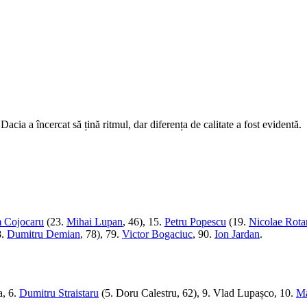
Dacia a încercat să țină ritmul, dar diferența de calitate a fost evidentă.
 Cojocaru
(23.
Mihai Lupan
, 46), 15.
Petru Popescu
(19.
Nicolae Rota
8.
Dumitru Demian
, 78), 79.
Victor Bogaciuc
, 90.
Ion Jardan
.
a, 6.
Dumitru Straistaru
(5. Doru Calestru, 62), 9. Vlad Lupașco, 10.
Ma
.