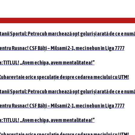
tanii Sportul: Petrocub marchează opt goluri și arată de ce e numă
pentru Rusnac! CSF Bălți – Milsami 2-1, meci nebun în Liga 7777
nta: TITLUL! „Avem echipa, avem mentalitatea!”
 Kubarev taie orice speculație despre cedarea meciului cu UTM!
tanii Sportul: Petrocub marchează opt goluri și arată de ce e numă
pentru Rusnac! CSF Bălți – Milsami 2-1, meci nebun în Liga 7777
nta: TITLUL! „Avem echipa, avem mentalitatea!”
 Kubarev taie orice speculație despre cedarea meciului cu UTM!