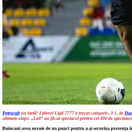
Petrocub
nu iartă! Liderul Ligii 7777 a trecut categoric, 3-1, de
Dac
ultimele etape. „Leii” au făcut spectacol pentru cei 400 de spectator
Buiucani avea nevoie de un punct pentru a-și securiza prezența î