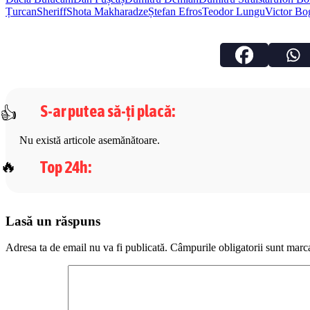
Țurcan
Sheriff
Shota Makharadze
Ștefan Efros
Teodor Lungu
Victor Bo
S-ar putea să-ți placă
:
Nu există articole asemănătoare.
Top 24h
:
Lasă un răspuns
Adresa ta de email nu va fi publicată.
Câmpurile obligatorii sunt marc