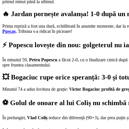
primul minut până la ultimul.
🔥 Jardan pornește avalanșa! 1-0 după un
Prima repriză a fost una dură, echilibrată în anumite momente, dar la 
Pușcaș
.
Tribuna s-a ridicat în picioare!
⚡ Popescu lovește din nou: golgeterul nu ia
În minutul 59,
Petru Popescu
a făcut 2-0, cu o finalizare cinică după
spre fruntea clasamentului.
💥 Bogaciuc rupe orice speranță: 3-0 și totu
Minutul 74 a adus lovitura de grație:
Victor Bogaciuc profită de gre
⚽ Golul de onoare al lui Coliș nu schimbă
În prelungiri,
Vlad Coliș
reduce din diferență (90+3), dar prea puțin ș