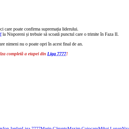
i care poate confirma supremația liderului.
f
la Nisporeni și trebuie să scoată punctul care o trimite în Faza II.
are nimeni nu o poate opri în acest final de an.
iza completă a etapei din
Liga 7777
!
rș
Ion Jardan
Liga 7777
Marin Căruntu
Maxim Cojocaru
Mihai Lupan
Nic