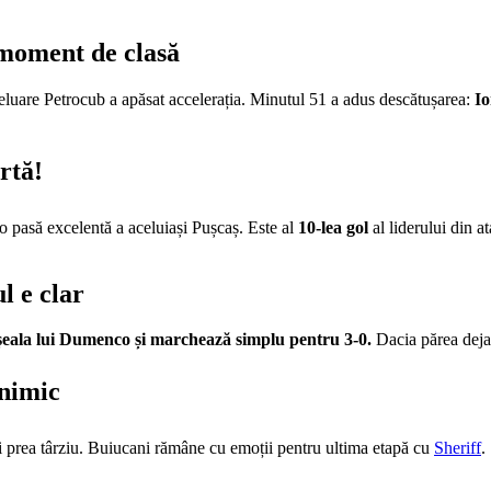
 moment de clasă
reluare Petrocub a apăsat accelerația. Minutul 51 a adus descătușarea:
Io
rtă!
 o pasă excelentă a aceluiași Pușcaș. Este al
10-lea gol
al liderului din a
l e clar
șeala lui Dumenco și marchează simplu pentru 3-0.
Dacia părea deja 
 nimic
i prea târziu. Buiucani rămâne cu emoții pentru ultima etapă cu
Sheriff
.