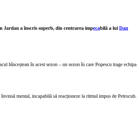
n Jardan a înscris superb, din centrarea imp
eca
bilă a lui
Dan
tacul hînceștean în acest sezon – un sezon în care Popescu trage echipa
învinsă mental, incapabilă să reacționeze la ritmul impus de Petrocub.