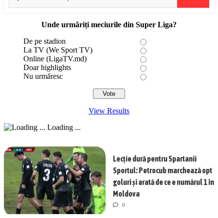
Unde urmăriți meciurile din Super Liga?
De pe stadion
La TV (We Sport TV)
Online (LigaTV.md)
Doar highlights
Nu urmăresc
View Results
Loading ...
Lecție dură pentru Spartanii
Sportul: Petrocub marchează opt
goluri și arată de ce e numărul 1 în
Moldova
0