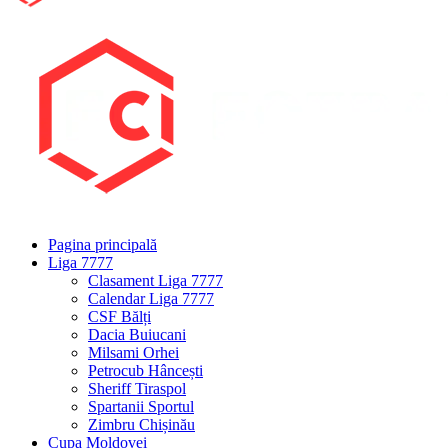
Pagina principală
Liga 7777
Clasament Liga 7777
Calendar Liga 7777
CSF Bălți
Dacia Buiucani
Milsami Orhei
Petrocub Hâncești
Sheriff Tiraspol
Spartanii Sportul
Zimbru Chișinău
Cupa Moldovei