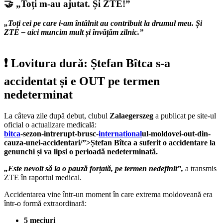
🤝 „Toți m-au ajutat. Și ZTE!”
„Toți cei pe care i-am întâlnit au contribuit la drumul meu. Și
ZTE – aici muncim mult și învățăm zilnic.”
❗ Lovitura dură: Ștefan Bîtca s-a
accidentat și e OUT pe termen
nedeterminat
La câteva zile după debut, clubul
Zalaegerszeg
a publicat pe site-ul
oficial o actualizare medicală:
bitca
-sezon-intrerupt-brusc-
international
ul-moldovei-out-din-
cauza-unei-accidentari/”>Ștefan Bîtca a suferit o accidentare la
genunchi și va lipsi o perioadă nedeterminată.
„Este nevoit să ia o pauză forțată, pe termen nedefinit”,
a transmis
ZTE în raportul medical.
Accidentarea vine într-un moment în care extrema moldoveană era
într-o formă extraordinară:
5 meciuri