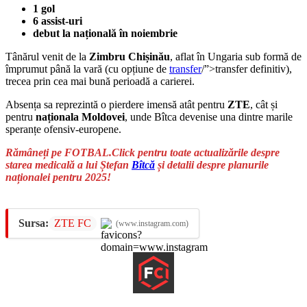
1 gol
6 assist-uri
debut la națională în noiembrie
Tânărul venit de la
Zimbru Chișinău
, aflat în Ungaria sub formă de
împrumut până la vară (cu opțiune de
transfer
/”>transfer definitiv),
trecea prin cea mai bună perioadă a carierei.
Absența sa reprezintă o pierdere imensă atât pentru
ZTE
, cât și
pentru
naționala Moldovei
, unde Bîtca devenise una dintre marile
speranțe ofensiv-europene.
Rămâneți pe FOTBAL.Click pentru toate actualizările despre
starea medicală a lui Ștefan
Bîtcă
și detalii despre planurile
naționalei pentru 2025!
Sursa:
ZTE FC
(www.instagram.com)