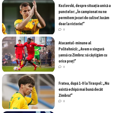
Kozlovski, despre situația unică a
punctelor: „În campionat nu ne
permitem jocuri de culise! Jucăm
doar la victorie!”
0
Atacantul-minune al
Politehnicii: „Avem o singură
șansă cu Zimbru: să câștigăm cu
orice preț!”
0
Fratea, după 1-0 la Tiraspol: „Nu
există echipă mai bună decât
Zimbru!”
0