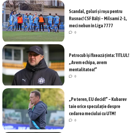
Scandal, goluri și roșu pentru
Rusnac! CSF Bălți – Milsami 2-1,
meci nebun în Liga 7777
0
Petrocub își fixează ținta: TITLUL!
„Avem echipa, avem
mentalitatea!”
0
„Pe teren, EU decid!” – Kubarev
taie orice speculație despre
cedarea meciului cu UTM!
0