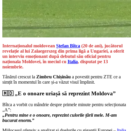
Internaționalul moldovean
Ștefan Bîtca
(20 de ani), jucătorul
revelație al lui Zalaegerszeg din prima ligă a Ungariei, a oferit
un interviu emoționant după debutul său oficial pentru
naționala Moldovei, în meciul cu
Italia
, disputat pe 13
noiembrie.
Tânărul crescut la
Zimbru Chișinău
a povestit pentru ZTE ce a
simțit în momentul în care și-a văzut visul împlinit.
🇲🇩 „E o onoare uriașă să reprezint Moldova”
Bîtca a vorbit cu mândrie despre primele minute pentru selecționata
„A”:
„Pentru mine e o onoare, reprezint culorile țării mele. M-am
bucurat enorm.”
Mijlocașul ofensiv a analizat și duelurile cu giganții Europei –
Italia