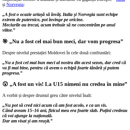
și
Norvegia
:
„A fost o ocazie uriașă să învăț. Italia și Norvegia sunt echipe
extrem de puternice, pot învinge pe oricine.
Meciurile au trecut, acum trebuie să ne concentrăm pe anul
viitor.”
🎯 „Nu a fost cel mai bun meci, dar vom progresa”
Despre nivelul prestației Moldovei în cele două confruntări:
„Nu a fost cel mai bun meci al nostru din acest sezon, dar cred că
va fi mai bine, pentru că avem o echipă foarte tânără și putem
progresa.”
😮 „A fost un vis! La U15 nimeni nu credea în mine”
A vorbit și despre drumul greu către nivelul înalt:
„Nu pot să cred nici acum că am fost acolo, e ca un vis.
Când aveam 15–16 ani, fizicul meu era foarte slab. Puțini credeau
că voi ajunge la națională.
Dar am visat și am reușit.”