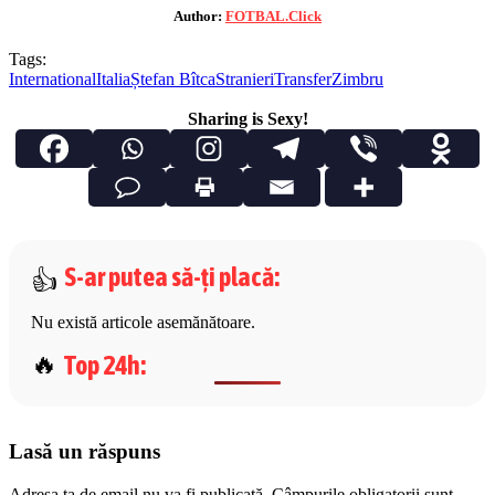
Author:
FOTBAL.Click
Tags:
International
Italia
Ștefan Bîtca
Stranieri
Transfer
Zimbru
Sharing is Sexy!
S-ar putea să-ți placă
:
Nu există articole asemănătoare.
Top 24h
:
Lasă un răspuns
Adresa ta de email nu va fi publicată.
Câmpurile obligatorii sunt