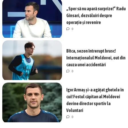
„Sper să nu apară surprize!” Radu
Gînsari, dezvăluiri despre
operație și revenire
0
Bîtca, sezon întrerupt brusc!
Internaționalul Moldovei, out din
cauza unei accidentări
0
Igor Armaș și-a agățat ghetele în
cui! Fostul căpitan al Moldovei
devine director sportiv la
Voluntari
0