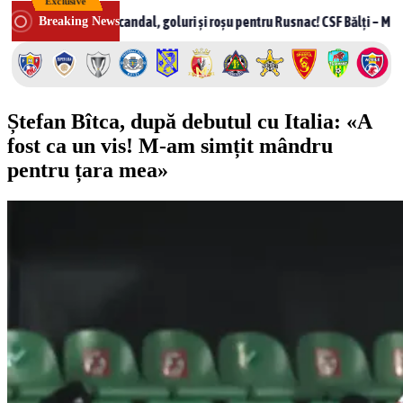
Exclusive
Skip
Scandal, goluri și roșu pentru Rusnac! CSF Bălți – Milsami 2-1, meci
Breaking News
to
content
Ștefan Bîtca, după debutul cu Italia: «A
fost ca un vis! M-am simțit mândru
pentru țara mea»