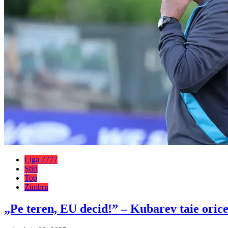
Liga 7777
Știri
Top
Zimbru
„Pe teren, EU decid!” – Kubarev taie oric