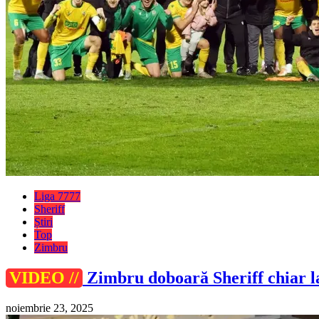
Liga 7777
Sheriff
Știri
Top
Zimbru
VIDEO //
Zimbru doboară Sheriff chiar la 
noiembrie 23, 2025