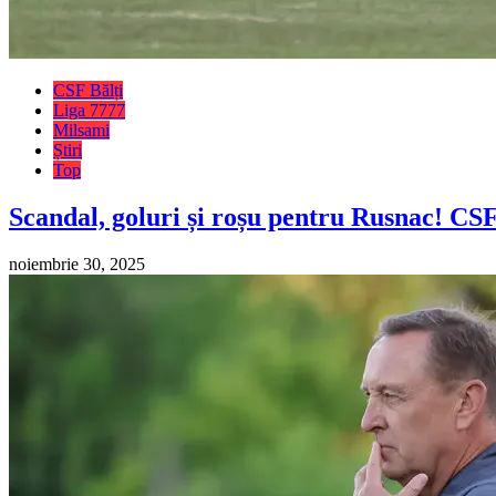
CSF Bălți
Liga 7777
Milsami
Știri
Top
Scandal, goluri și roșu pentru Rusnac! CSF
noiembrie 30, 2025