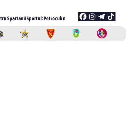
ul: Petrocub marchează opt goluri și arată de ce e numărul 1 în M