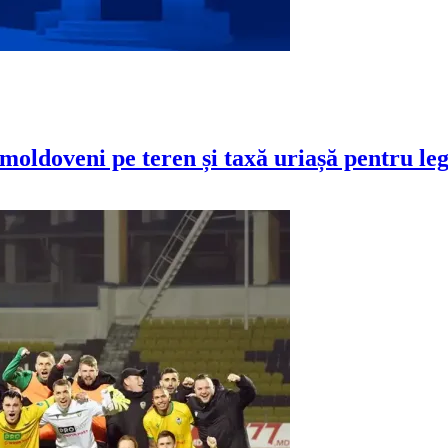
oldoveni pe teren și taxă uriașă pentru le