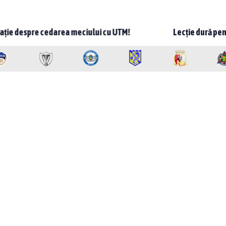
ea meciului cu UTM!
Lecție dură pentru Spartanii Sport