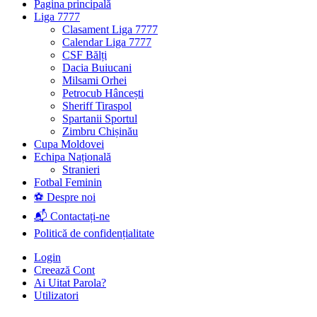
Pagina principală
Liga 7777
Clasament Liga 7777
Calendar Liga 7777
CSF Bălți
Dacia Buiucani
Milsami Orhei
Petrocub Hâncești
Sheriff Tiraspol
Spartanii Sportul
Zimbru Chișinău
Cupa Moldovei
Echipa Națională
Stranieri
Fotbal Feminin
⚽ Despre noi
📬 Contactați-ne
Politică de confidențialitate
Login
Creează Cont
Ai Uitat Parola?
Utilizatori