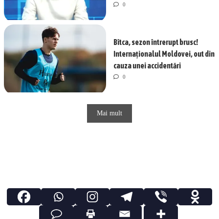
0
Bîtca, sezon întrerupt brusc!
Internaționalul Moldovei, out din
cauza unei accidentări
0
Mai mult