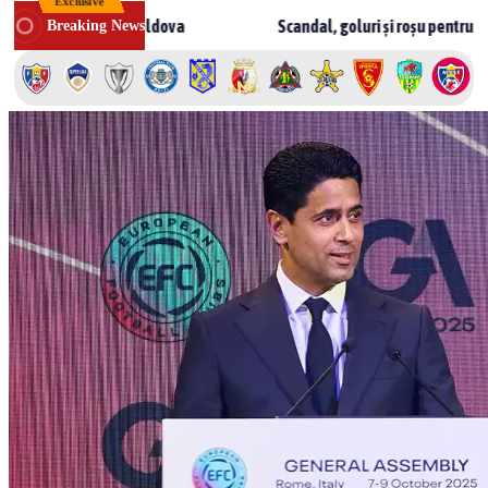
Exclusive
Skip
ărul 1 în Moldova
Scandal, goluri și roșu pentru Rusnac! CSF 
Breaking News
to
content