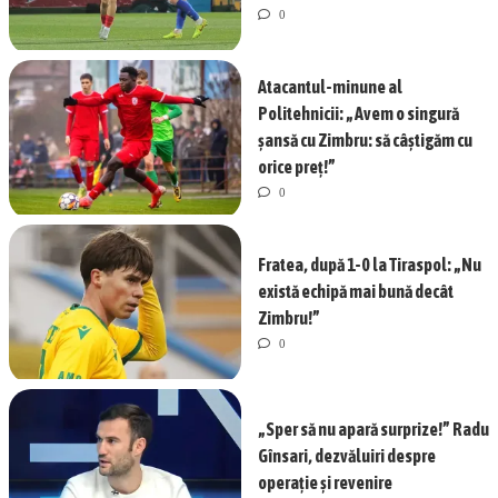
0
Atacantul-minune al
Politehnicii: „Avem o singură
șansă cu Zimbru: să câștigăm cu
orice preț!”
0
Fratea, după 1-0 la Tiraspol: „Nu
există echipă mai bună decât
Zimbru!”
0
„Sper să nu apară surprize!” Radu
Gînsari, dezvăluiri despre
operație și revenire