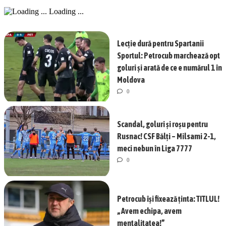
Loading ...
Lecție dură pentru Spartanii
Sportul: Petrocub marchează opt
goluri și arată de ce e numărul 1 în
Moldova
0
Scandal, goluri și roșu pentru
Rusnac! CSF Bălți – Milsami 2-1,
meci nebun în Liga 7777
0
Petrocub își fixează ținta: TITLUL!
„Avem echipa, avem
mentalitatea!”