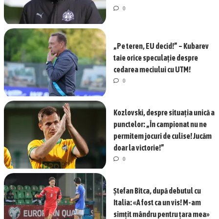
0
„Pe teren, EU decid!” – Kubarev
taie orice speculație despre
cedarea meciului cu UTM!
0
Kozlovski, despre situația unică a
punctelor: „În campionat nu ne
permitem jocuri de culise! Jucăm
doar la victorie!”
0
Ștefan Bîtca, după debutul cu
Italia: «A fost ca un vis! M-am
simțit mândru pentru țara mea»