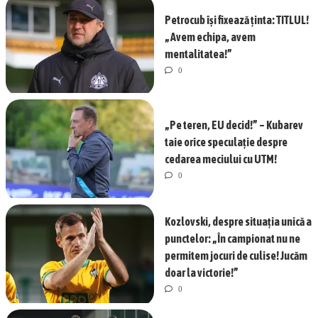
Petrocub își fixează ținta: TITLUL!
„Avem echipa, avem
mentalitatea!”
0
„Pe teren, EU decid!” – Kubarev
taie orice speculație despre
cedarea meciului cu UTM!
0
Kozlovski, despre situația unică a
punctelor: „În campionat nu ne
permitem jocuri de culise! Jucăm
doar la victorie!”
0