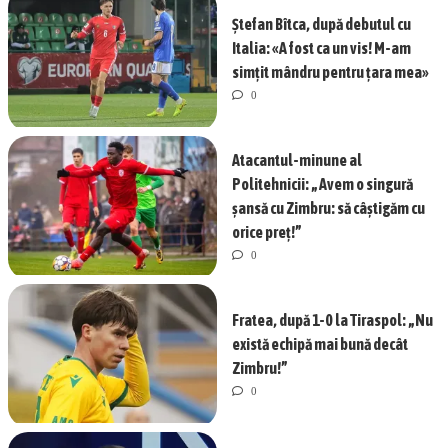
Ștefan Bîtca, după debutul cu
Italia: «A fost ca un vis! M-am
simțit mândru pentru țara mea»
0
Atacantul-minune al
Politehnicii: „Avem o singură
șansă cu Zimbru: să câștigăm cu
orice preț!”
0
Fratea, după 1-0 la Tiraspol: „Nu
există echipă mai bună decât
Zimbru!”
0