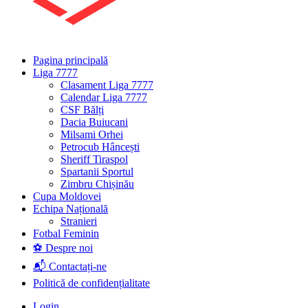
Pagina principală
Liga 7777
Clasament Liga 7777
Calendar Liga 7777
CSF Bălți
Dacia Buiucani
Milsami Orhei
Petrocub Hâncești
Sheriff Tiraspol
Spartanii Sportul
Zimbru Chișinău
Cupa Moldovei
Echipa Națională
Stranieri
Fotbal Feminin
⚽ Despre noi
📬 Contactați-ne
Politică de confidențialitate
Login