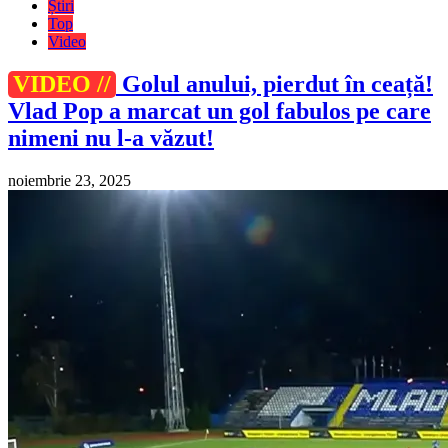
Știri
Top
Video
VIDEO //
Golul anului, pierdut în ceață!
Vlad Pop a marcat un gol fabulos pe care
nimeni nu l-a văzut!
noiembrie 23, 2025