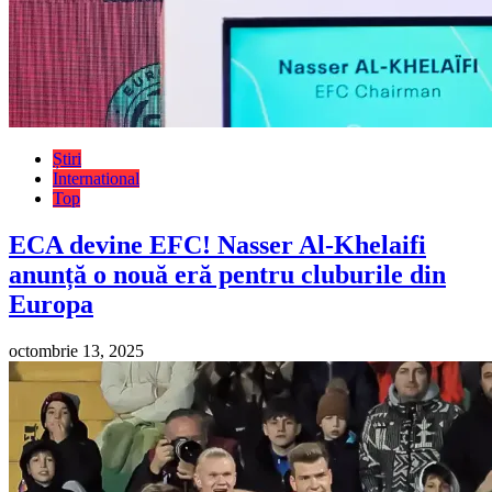
Știri
International
Top
ECA devine EFC! Nasser Al-Khelaifi
anunță o nouă eră pentru cluburile din
Europa
octombrie 13, 2025