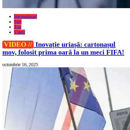
International
Știri
Top
Video
VIDEO //
Inovație uriașă: cartonașul
mov, folosit prima oară la un meci FIFA!
octombrie 16, 2025