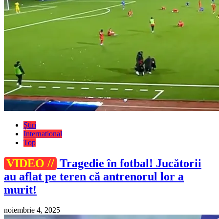
Știri
International
Top
VIDEO //
Tragedie în fotbal! Jucătorii
au aflat pe teren că antrenorul lor a
murit!
noiembrie 4, 2025