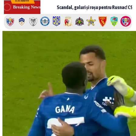
Exclusive
Skip
Scandal, goluri și roșu pentru Rusnac! CSF Bălți – Milsami 2-1, 
Breaking News
to
content