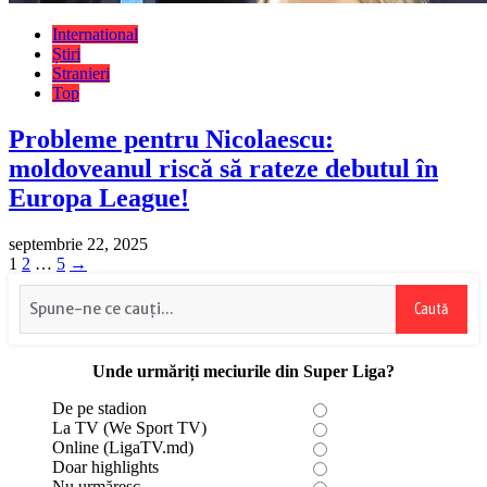
International
Știri
Stranieri
Top
Probleme pentru Nicolaescu:
moldoveanul riscă să rateze debutul în
Europa League!
septembrie 22, 2025
Paginație
Page
Page
Page
1
2
…
5
→
articole
Caută
Unde urmăriți meciurile din Super Liga?
De pe stadion
La TV (We Sport TV)
Online (LigaTV.md)
Doar highlights
Nu urmăresc