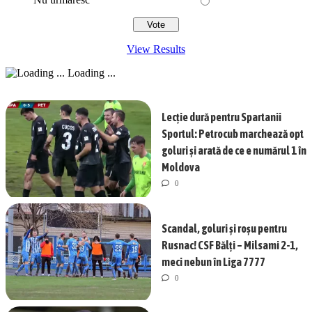
View Results
Loading ...
Lecție dură pentru Spartanii
Sportul: Petrocub marchează opt
goluri și arată de ce e numărul 1 în
Moldova
0
Scandal, goluri și roșu pentru
Rusnac! CSF Bălți – Milsami 2-1,
meci nebun în Liga 7777
0