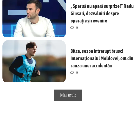
„Sper să nu apară surprize!” Radu
Gînsari, dezvăluiri despre
operație și revenire
0
Bîtca, sezon întrerupt brusc!
Internaționalul Moldovei, out din
cauza unei accidentări
0
Mai mult