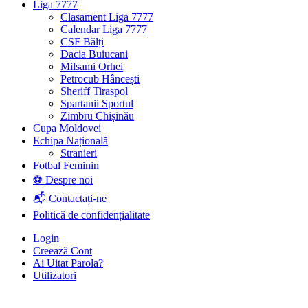
Liga 7777
Clasament Liga 7777
Calendar Liga 7777
CSF Bălți
Dacia Buiucani
Milsami Orhei
Petrocub Hâncești
Sheriff Tiraspol
Spartanii Sportul
Zimbru Chișinău
Cupa Moldovei
Echipa Națională
Stranieri
Fotbal Feminin
⚽ Despre noi
📬 Contactați-ne
Politică de confidențialitate
Login
Creează Cont
Ai Uitat Parola?
Utilizatori