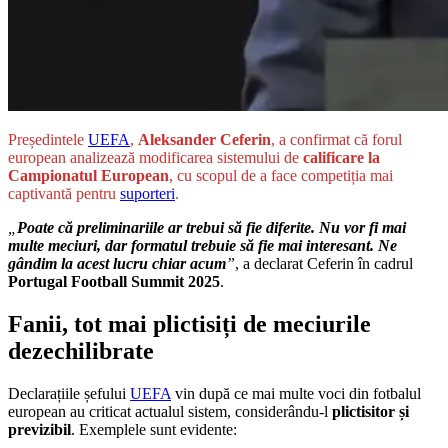
Președintele
UEFA
,
Aleksander Ceferin
, a confirmat că forul
european analizează modificarea sistemului de
calificare la
Campionatul European
, cu scopul de a face competiția mai
captivantă pentru
suporteri
.
„
Poate că preliminariile ar trebui să fie diferite. Nu vor fi mai
multe meciuri, dar formatul trebuie să fie mai interesant. Ne
gândim la acest lucru chiar acum
”
, a declarat Ceferin în cadrul
Portugal Football Summit 2025
.
Fanii, tot mai plictisiți de meciurile
dezechilibrate
Declarațiile șefului
UEFA
vin după ce mai multe voci din fotbalul
european au criticat actualul sistem, considerându-l
plictisitor și
previzibil
. Exemplele sunt evidente: