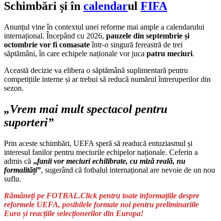
Schimbări și în
calendar
ul
FIFA
Anunțul vine în contextul unei reforme mai ample a calendarului
internațional. Începând cu 2026,
pauzele din septembrie și
octombrie vor fi comasate
într-o singură fereastră de trei
săptămâni, în care echipele naționale vor juca
patru meciuri
.
Această decizie va elibera o săptămână suplimentară pentru
competițiile interne și ar trebui să reducă numărul întreruperilor din
sezon.
„Vrem mai mult spectacol pentru
suporteri”
Prin aceste schimbări, UEFA speră să readucă entuziasmul și
interesul fanilor pentru meciurile echipelor naționale. Ceferin a
admis că
„
fanii vor meciuri echilibrate, cu miză reală, nu
formalități
”
, sugerând că fotbalul internațional are nevoie de un nou
suflu.
Rămâneți pe FOTBAL.Click pentru toate informațiile despre
reformele UEFA, posibilele formate noi pentru preliminariile
Euro și reacțiile selecționerilor din Europa!