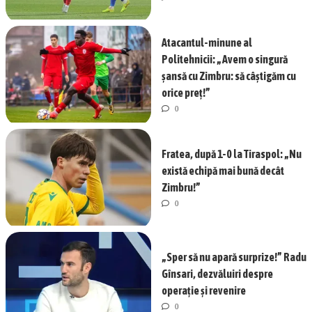
Atacantul-minune al
Politehnicii: „Avem o singură
șansă cu Zimbru: să câștigăm cu
orice preț!”
0
Fratea, după 1-0 la Tiraspol: „Nu
există echipă mai bună decât
Zimbru!”
0
„Sper să nu apară surprize!” Radu
Gînsari, dezvăluiri despre
operație și revenire
0