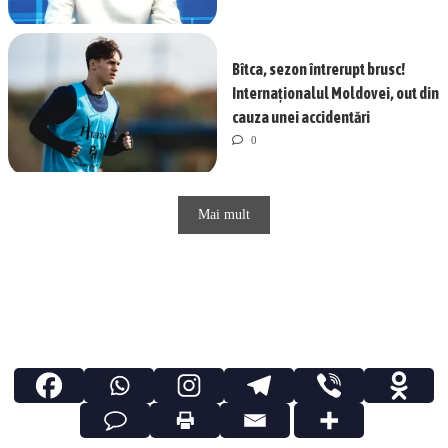
Bîtca, sezon întrerupt brusc!
Internaționalul Moldovei, out din
cauza unei accidentări
0
Mai mult