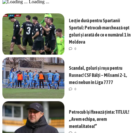
Loading ...
Lecție dură pentru Spartanii
Sportul: Petrocub marchează opt
goluri și arată de ce e numărul 1 în
Moldova
0
Scandal, goluri și roșu pentru
Rusnac! CSF Bălți – Milsami 2-1,
meci nebun în Liga 7777
0
Petrocub își fixează ținta: TITLUL!
„Avem echipa, avem
mentalitatea!”