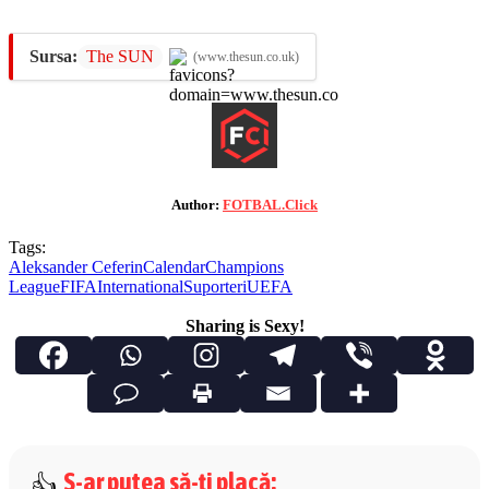
Sursa:
The SUN
(www.thesun.co.uk)
Author:
FOTBAL.Click
Tags:
Aleksander Ceferin
Calendar
Champions
League
FIFA
International
Suporteri
UEFA
Sharing is Sexy!
S-ar putea să-ți placă
: