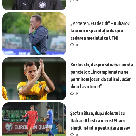
0
„Pe teren, EU decid!” – Kubarev
taie orice speculație despre
cedarea meciului cu UTM!
0
Kozlovski, despre situația unică a
punctelor: „În campionat nu ne
permitem jocuri de culise! Jucăm
doar la victorie!”
0
Ștefan Bîtca, după debutul cu
Italia: «A fost ca un vis! M-am
simțit mândru pentru țara mea»
0