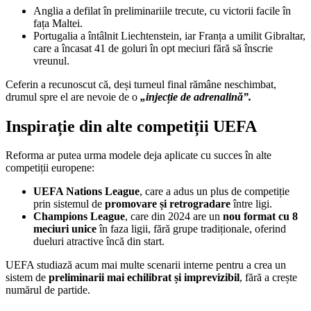
Anglia a defilat în preliminariile trecute, cu victorii facile în
fața Maltei.
Portugalia a întâlnit Liechtenstein, iar Franța a umilit Gibraltar,
care a încasat 41 de goluri în opt meciuri fără să înscrie
vreunul.
Ceferin a recunoscut că, deși turneul final rămâne neschimbat,
drumul spre el are nevoie de o
„injecție de adrenalină”.
Inspirație din alte competiții UEFA
Reforma ar putea urma modele deja aplicate cu succes în alte
competiții europene:
UEFA Nations League
, care a adus un plus de competiție
prin sistemul de
promovare și retrogradare
între ligi.
Champions League
, care din 2024 are un
nou format cu 8
meciuri unice
în faza ligii, fără grupe tradiționale, oferind
dueluri atractive încă din start.
UEFA studiază acum mai multe scenarii interne pentru a crea un
sistem de
preliminarii mai echilibrat și imprevizibil
, fără a crește
numărul de partide.