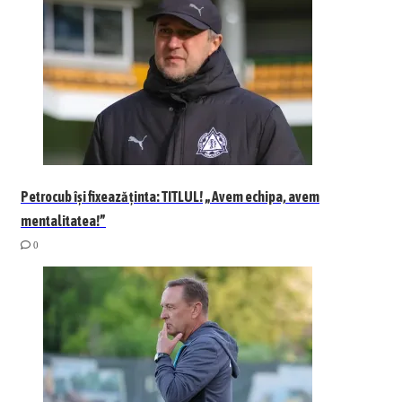
Petrocub își fixează ținta: TITLUL! „Avem echipa, avem
mentalitatea!”
0