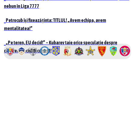
nebun în Liga 7777
Petrocub își fixează ținta: TITLUL! „Avem echipa, avem
mentalitatea!”
„Pe teren, EU decid!” – Kubarev taie orice speculație despre
cedarea meciului cu UTM!