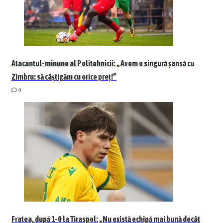
Atacantul-minune al Politehnicii: „Avem o singură șansă cu
Zimbru: să câștigăm cu orice preț!”
0
Fratea, după 1-0 la Tiraspol: „Nu există echipă mai bună decât