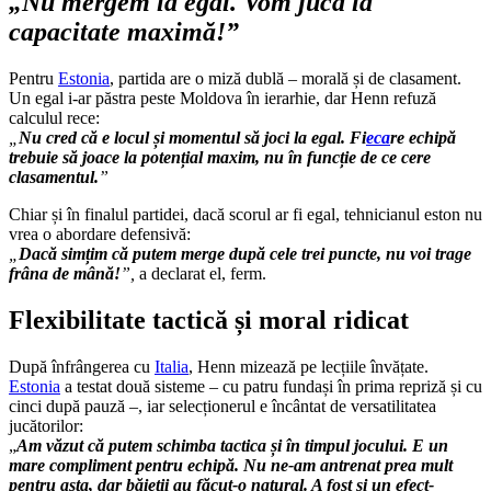
„Nu mergem la egal. Vom juca la
capacitate maximă!”
Pentru
Estonia
, partida are o miză dublă – morală și de clasament.
Un egal i-ar păstra peste Moldova în ierarhie, dar Henn refuză
calculul rece:
„
Nu cred că e locul și momentul să joci la egal. Fi
eca
re echipă
trebuie să joace la potențial maxim, nu în funcție de ce cere
clasamentul.
”
Chiar și în finalul partidei, dacă scorul ar fi egal, tehnicianul eston nu
vrea o abordare defensivă:
„
Dacă simțim că putem merge după cele trei puncte, nu voi trage
frâna de mână!
”,
a declarat el, ferm.
Flexibilitate tactică și moral ridicat
După înfrângerea cu
Italia
, Henn mizează pe lecțiile învățate.
Estonia
a testat două sisteme – cu patru fundași în prima repriză și cu
cinci după pauză –, iar selecționerul e încântat de versatilitatea
jucătorilor:
„
Am văzut că putem schimba tactica și în timpul jocului. E un
mare compliment pentru echipă. Nu ne-am antrenat prea mult
pentru asta, dar băieții au făcut-o natural. A fost și un efect-