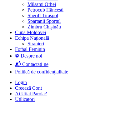
Milsami Orhei
Petrocub Hâncești
Sheriff Tiraspol
Spartanii Sportul
Zimbru Chișinău
Cupa Moldovei
Echipa Națională
Stranieri
Fotbal Feminin
⚽ Despre noi
📬 Contactați-ne
Politică de confidențialitate
Login
Creează Cont
Ai Uitat Parola?
Utilizatori