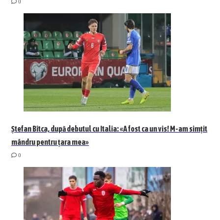
0
Ștefan Bîtca, după debutul cu Italia: «A fost ca un vis! M-am simțit
mândru pentru țara mea»
0