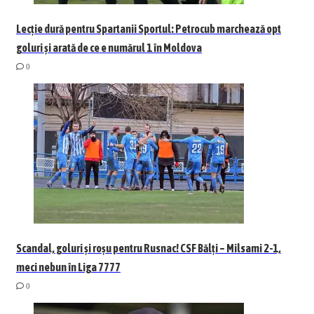
Lecție dură pentru Spartanii Sportul: Petrocub marchează opt
goluri și arată de ce e numărul 1 în Moldova
0
Scandal, goluri și roșu pentru Rusnac! CSF Bălți – Milsami 2-1,
meci nebun în Liga 7777
0