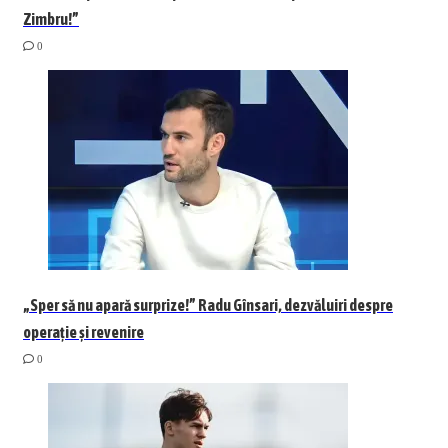
Zimbru!”
0
„Sper să nu apară surprize!” Radu Gînsari, dezvăluiri despre
operație și revenire
0