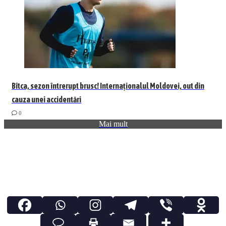
Bîtca, sezon întrerupt brusc! Internaționalul Moldovei, out din
cauza unei accidentări
0
Mai mult