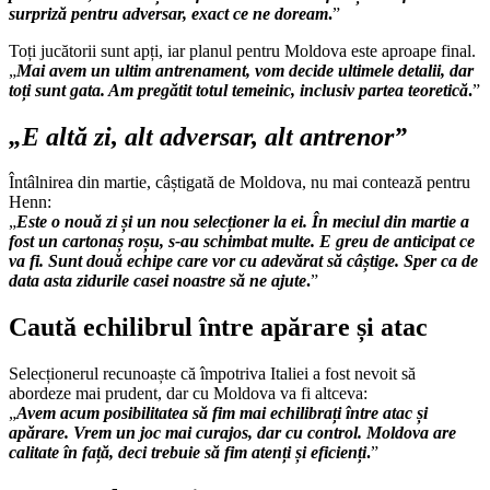
surpriză pentru adversar, exact ce ne doream
.
”
Toți jucătorii sunt apți, iar planul pentru Moldova este aproape final.
„
Mai avem un ultim antrenament, vom decide ultimele detalii, dar
toți sunt gata. Am pregătit totul temeinic, inclusiv partea teoretică
.
”
„E altă zi, alt adversar, alt antrenor”
Întâlnirea din martie, câștigată de Moldova, nu mai contează pentru
Henn:
„
Este o nouă zi și un nou selecționer la ei. În meciul din martie a
fost un cartonaș roșu, s-au schimbat multe. E greu de anticipat ce
va fi. Sunt două echipe care vor cu adevărat să câștige. Sper ca de
data asta zidurile casei noastre să ne ajute
.
”
Caută echilibrul între apărare și atac
Selecționerul recunoaște că împotriva Italiei a fost nevoit să
abordeze mai prudent, dar cu Moldova va fi altceva:
„
Avem acum posibilitatea să fim mai echilibrați între atac și
apărare. Vrem un joc mai curajos, dar cu control. Moldova are
calitate în față, deci trebuie să fim atenți și eficienți
.
”