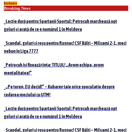
Exclusive
Skip
Breaking News
to
content
Lecție dură pentru Spartanii Sportul: Petrocub marchează opt
goluri și arată de ce e numărul 1 în Moldova
Scandal, goluri și roșu pentru Rusnac! CSF Bălți – Milsami 2-1, meci
nebun în Liga 7777
Petrocub își fixează ținta: TITLUL! „Avem echipa, avem
mentalitatea!”
„Pe teren, EU decid!” – Kubarev taie orice speculație despre
cedarea meciului cu UTM!
Lecție dură pentru Spartanii Sportul: Petrocub marchează opt
goluri și arată de ce e numărul 1 în Moldova
Scandal, goluri și roșu pentru Rusnac! CSF Bălți – Milsami 2-1, meci