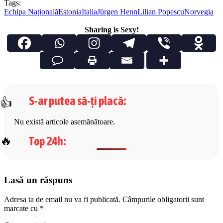
Tags:
Echipa Națională
Estonia
Italia
Jürgen Henn
Lilian Popescu
Norvegia
Sharing is Sexy!
S-ar putea să-ți placă
:
Nu există articole asemănătoare.
Top 24h
:
Lasă un răspuns
Adresa ta de email nu va fi publicată.
Câmpurile obligatorii sunt
marcate cu
*