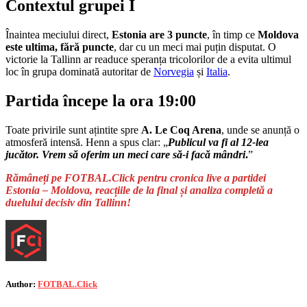
Contextul grupei I
Înaintea meciului direct,
Estonia are 3 puncte
, în timp ce
Moldova
este ultima, fără puncte
, dar cu un meci mai puțin disputat. O
victorie la Tallinn ar readuce speranța tricolorilor de a evita ultimul
loc în grupa dominată autoritar de
Norvegia
și
Italia
.
Partida începe la ora 19:00
Toate privirile sunt ațintite spre
A. Le Coq Arena
, unde se anunță o
atmosferă intensă. Henn a spus clar: „
Publicul va fi al 12-lea
jucător. Vrem să oferim un meci care să-i facă mândri
.
”
Rămâneți pe FOTBAL.Click pentru cronica live a partidei
Estonia – Moldova, reacțiile de la final și analiza completă a
duelului decisiv din Tallinn!
Author:
FOTBAL.Click