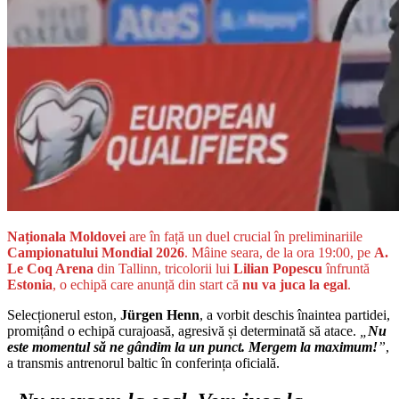
Naționala Moldovei
are în față un duel crucial în preliminariile
Campionatului Mondial 2026
. Mâine seara, de la ora 19:00, pe
A.
Le Coq Arena
din Tallinn, tricolorii lui
Lilian Popescu
înfruntă
Estonia
, o echipă care anunță din start că
nu va juca la egal
.
Selecționerul eston,
Jürgen Henn
, a vorbit deschis înaintea partidei,
promițând o echipă curajoasă, agresivă și determinată să atace.
„
Nu
este momentul să ne gândim la un punct. Mergem la maximum!
”
,
a transmis antrenorul baltic în conferința oficială.