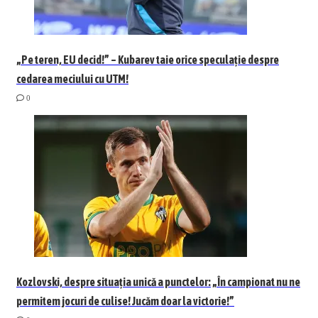
„Pe teren, EU decid!” – Kubarev taie orice speculație despre
cedarea meciului cu UTM!
0
Kozlovski, despre situația unică a punctelor: „În campionat nu ne
permitem jocuri de culise! Jucăm doar la victorie!”