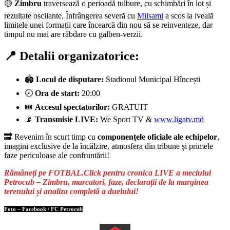
🟡
Zimbru
traversează o perioadă tulbure, cu schimbări în lot și
rezultate oscilante. Înfrângerea severă cu
Milsami
a scos la iveală
limitele unei formații care încearcă din nou să se reinventeze, dar
timpul nu mai are răbdare cu galben-verzii.
📍 Detalii organizatorice:
🏟️
Locul de disputare:
Stadionul Municipal Hîncești
🕗
Ora de start:
20:00
🎟️
Accesul spectatorilor:
GRATUIT
📡
Transmisie LIVE:
We Sport TV &
www.ligatv.md
🔜 Revenim în scurt timp cu
componențele oficiale ale echipelor
,
imagini exclusive de la încălzire, atmosfera din tribune și primele
faze periculoase ale confruntării!
Rămâneți pe FOTBAL.Click pentru cronica LIVE a meciului
Petrocub – Zimbru, marcatori, faze, declarații de la marginea
terenului și analiza completă a duelului!
Foto – Facebook / FC Petrocub