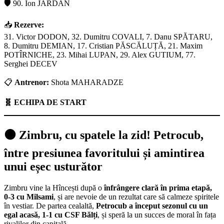
🛡️ 90. Ion JARDAN
📥
Rezerve:
31. Victor DODON, 32. Dumitru COVALI, 7. Danu SPĂTARU,
8. Dumitru DEMIAN, 17. Cristian PĂSCĂLUȚĂ, 21. Maxim
POTÎRNICHE, 23. Mihai LUPAN, 29. Alex GUTIUM, 77.
Serghei DECEV
📋
Antrenor:
Shota MAHARADZE
🧬 ECHIPA DE START
⚫ Zimbru, cu spatele la zid! Petrocub,
între presiunea favoritului și amintirea
unui eșec usturător
Zimbru vine la Hîncești după o
înfrângere clară în prima etapă,
0-3 cu Milsami
, și are nevoie de un rezultat care să calmeze spiritele
în vestiar. De partea cealaltă,
Petrocub a început sezonul cu un
egal acasă, 1-1 cu CSF Bălți
, și speră la un succes de moral în fața
rivalilor din capitală.