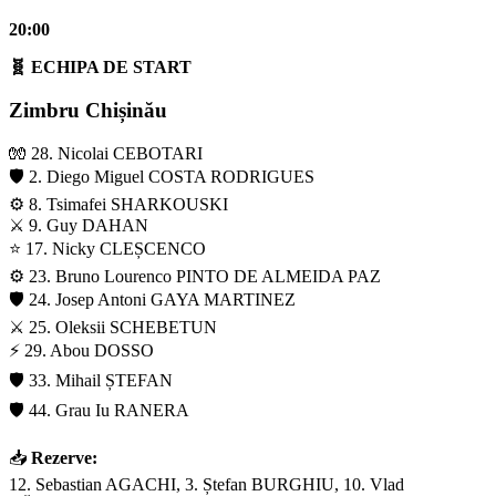
20:00
🧬 ECHIPA DE START
Zimbru Chișinău
🧤 28. Nicolai CEBOTARI
🛡️ 2. Diego Miguel COSTA RODRIGUES
⚙️ 8. Tsimafei SHARKOUSKI
⚔️ 9. Guy DAHAN
⭐ 17. Nicky CLEȘCENCO
⚙️ 23. Bruno Lourenco PINTO DE ALMEIDA PAZ
🛡️ 24. Josep Antoni GAYA MARTINEZ
⚔️ 25. Oleksii SCHEBETUN
⚡ 29. Abou DOSSO
🛡️ 33. Mihail ȘTEFAN
🛡️ 44. Grau Iu RANERA
📥
Rezerve:
12. Sebastian AGACHI, 3. Ștefan BURGHIU, 10. Vlad