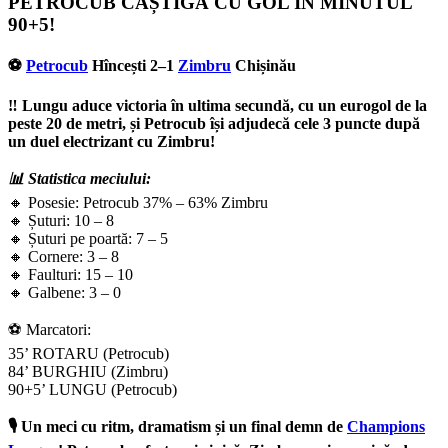
PETROCUB CÂȘTIGĂ CU GOL ÎN MINUTUL
90+5!
⚽️
Petrocub
Hîncești 2–1
Zimbru
Chișinău
‼️ Lungu aduce victoria în ultima secundă, cu un eurogol de la
peste 20 de metri, și Petrocub își adjudecă cele 3 puncte după
un duel electrizant cu Zimbru!
📊 Statistica meciului:
🔸 Posesie: Petrocub 37% – 63% Zimbru
🔸 Șuturi: 10 – 8
🔸 Șuturi pe poartă: 7 – 5
🔸 Cornere: 3 – 8
🔸 Faulturi: 15 – 10
🔸 Galbene: 3 – 0
⚽ Marcatori:
35’ ROTARU (Petrocub)
84’ BURGHIU (Zimbru)
90+5’ LUNGU (Petrocub)
🎙️ Un meci cu ritm, dramatism și un final demn de
Champions