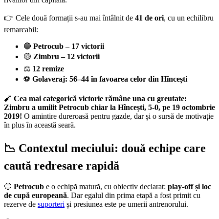
👉 Cele două formații s-au mai întâlnit de
41 de ori
, cu un echilibru
remarcabil:
🔵
Petrocub – 17 victorii
🟡
Zimbru – 12 victorii
⚖️
12 remize
⚽
Golaveraj: 56–44 în favoarea celor din Hîncești
🧨
Cea mai categorică victorie rămâne una cu greutate:
Zimbru a umilit Petrocub chiar la Hîncești, 5-0, pe 19 octombrie
2019!
O amintire dureroasă pentru gazde, dar și o sursă de motivație
în plus în această seară.
📉 Contextul meciului: două echipe care
caută redresare rapidă
🔵
Petrocub
e o echipă matură, cu obiectiv declarat:
play-off și loc
de cupă europeană
. Dar egalul din prima etapă a fost primit cu
rezerve de
suporteri
și presiunea este pe umerii antrenorului.