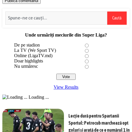
Caută
Unde urmăriți meciurile din Super Liga?
De pe stadion
La TV (We Sport TV)
Online (LigaTV.md)
Doar highlights
Nu urmăresc
View Results
Loading ...
Lecție dură pentru Spartanii
Sportul: Petrocub marchează opt
goluri și arată de ce e numărul 1 în