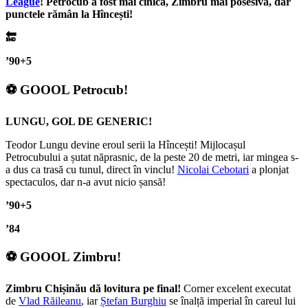
League
! Petrocub a fost mai cinică, Zimbru mai posesivă, dar
punctele rămân la Hîncești!
🔚
’90+5
⚽ GOOOL Petrocub!
LUNGU, GOL DE GENERIC!
Teodor Lungu devine eroul serii la Hîncești! Mijlocașul
Petrocubului a șutat năprasnic, de la peste 20 de metri, iar mingea s-
a dus ca trasă cu tunul, direct în vinclu!
Nicolai Cebotari
a plonjat
spectaculos, dar n-a avut nicio șansă!
’90+5
’84
⚽ GOOOL Zimbru!
Zimbru Chișinău dă lovitura pe final!
Corner excelent executat
de
Vlad Răileanu
, iar
Ștefan Burghiu
se înalță imperial în careul lui