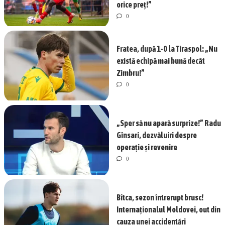
orice preț!”
0
Fratea, după 1-0 la Tiraspol: „Nu
există echipă mai bună decât
Zimbru!”
0
„Sper să nu apară surprize!” Radu
Gînsari, dezvăluiri despre
operație și revenire
0
Bîtca, sezon întrerupt brusc!
Internaționalul Moldovei, out din
cauza unei accidentări