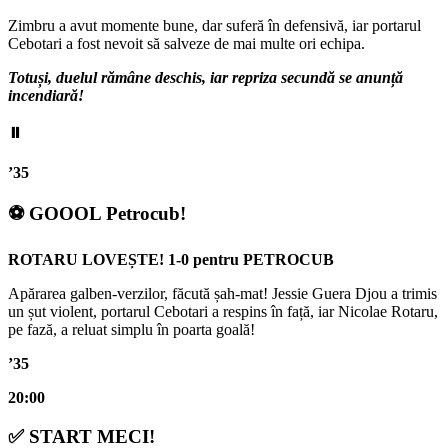
Zimbru a avut momente bune, dar suferă în defensivă, iar portarul
Cebotari a fost nevoit să salveze de mai multe ori echipa.
Totuși, duelul rămâne deschis, iar repriza secundă se anunță
incendiară!
⏸️
’35
⚽ GOOOL Petrocub!
ROTARU LOVEȘTE! 1-0 pentru PETROCUB
Apărarea galben-verzilor, făcută șah-mat! Jessie Guera Djou a trimis
un șut violent, portarul Cebotari a respins în față, iar Nicolae Rotaru,
pe fază, a reluat simplu în poarta goală!
’35
20:00
✅ START MECI!