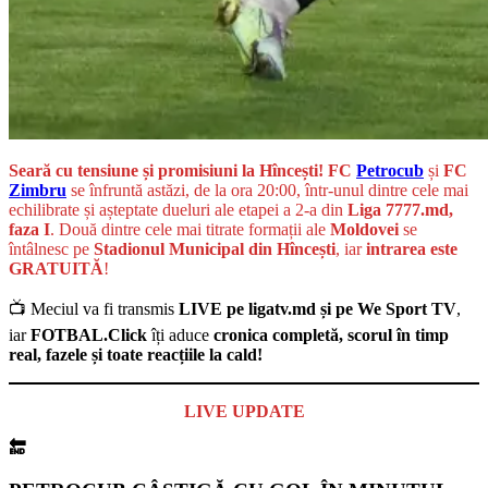
Seară cu tensiune și promisiuni la Hîncești! FC
Petrocub
și
FC
Zimbru
se înfruntă astăzi, de la ora 20:00, într-unul dintre cele mai
echilibrate și așteptate dueluri ale etapei a 2-a din
Liga 7777.md,
faza I
. Două dintre cele mai titrate formații ale
Moldovei
se
întâlnesc pe
Stadionul Municipal din Hîncești
, iar
intrarea este
GRATUITĂ
!
📺 Meciul va fi transmis
LIVE pe ligatv.md și pe We Sport TV
,
iar
FOTBAL.Click
îți aduce
cronica completă, scorul în timp
real, fazele și toate reacțiile la cald!
LIVE UPDATE
🔚