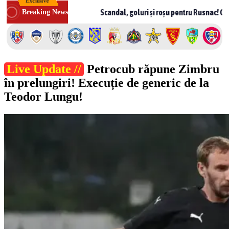
Exclusive
Skip
ova
Scandal, goluri și roșu pentru Rusnac! CSF Bălți – Milsam
Breaking News
to
content
Live Update //
Petrocub răpune Zimbru
în prelungiri! Execuție de generic de la
Teodor Lungu!