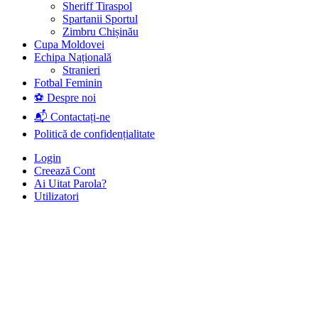
Sheriff Tiraspol
Spartanii Sportul
Zimbru Chișinău
Cupa Moldovei
Echipa Națională
Stranieri
Fotbal Feminin
⚽ Despre noi
📬 Contactați-ne
Politică de confidențialitate
Login
Creează Cont
Ai Uitat Parola?
Utilizatori