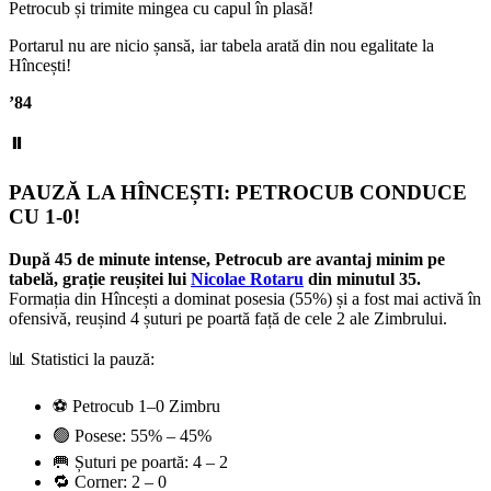
Petrocub și trimite mingea cu capul în plasă!
Portarul nu are nicio șansă, iar tabela arată din nou egalitate la
Hîncești!
’84
⏸️
PAUZĂ LA HÎNCEȘTI: PETROCUB CONDUCE
CU 1-0!
După 45 de minute intense, Petrocub are avantaj minim pe
tabelă, grație reușitei lui
Nicolae Rotaru
din minutul 35.
Formația din Hîncești a dominat posesia (55%) și a fost mai activă în
ofensivă, reușind 4 șuturi pe poartă față de cele 2 ale Zimbrului.
📊 Statistici la pauză:
⚽ Petrocub 1–0 Zimbru
🟢 Posese: 55% – 45%
🥅 Șuturi pe poartă: 4 – 2
🔁 Corner: 2 – 0