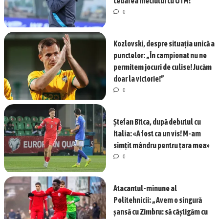
cedarea meciului cu UTM!
0
Kozlovski, despre situația unică a
punctelor: „În campionat nu ne
permitem jocuri de culise! Jucăm
doar la victorie!”
0
Ștefan Bîtca, după debutul cu
Italia: «A fost ca un vis! M-am
simțit mândru pentru țara mea»
0
Atacantul-minune al
Politehnicii: „Avem o singură
șansă cu Zimbru: să câștigăm cu