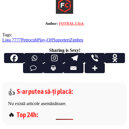
Author:
FOTBAL.Click
Tags:
Liga 7777
Petrocub
Play-Off
Suporteri
Zimbru
Sharing is Sexy!
S-ar putea să-ți placă
:
Nu există articole asemănătoare.
Top 24h
: