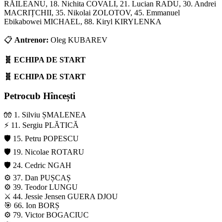
RĂILEANU, 18. Nichita COVALI, 21. Lucian RADU, 30. Andrei
MACRIȚCHII, 35. Nikolai ZOLOTOV, 45. Emmanuel
Ebikabowei MICHAEL, 88. Kiryl KIRYLENKA
📋
Antrenor:
Oleg KUBAREV
🧬 ECHIPA DE START
🧬 ECHIPA DE START
Petrocub Hîncești
🧤 1. Silviu ȘMALENEA
⚡ 11. Sergiu PLĂTICĂ
🛡️ 15. Petru POPESCU
🛡️ 19. Nicolae ROTARU
🛡️ 24. Cedric NGAH
⚙️ 37. Dan PUȘCAȘ
⚙️ 39. Teodor LUNGU
⚔️ 44. Jessie Jensen GUERA DJOU
🎯 66. Ion BORȘ
⚙️ 79. Victor BOGACIUC