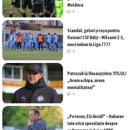
Moldova
0
Scandal, goluri și roșu pentru
Rusnac! CSF Bălți – Milsami 2-1,
meci nebun în Liga 7777
0
Petrocub își fixează ținta: TITLUL!
„Avem echipa, avem
mentalitatea!”
0
„Pe teren, EU decid!” – Kubarev
taie orice speculație despre