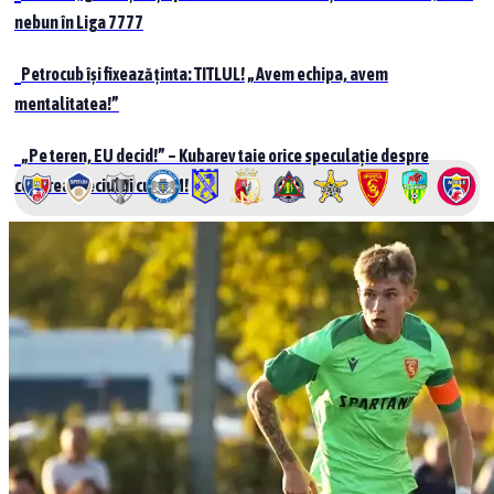
nebun în Liga 7777
Petrocub își fixează ținta: TITLUL! „Avem echipa, avem
mentalitatea!”
„Pe teren, EU decid!” – Kubarev taie orice speculație despre
cedarea meciului cu UTM!