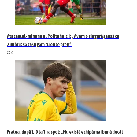
Atacantul-minune al Politehnicii: „Avem o singură șansă cu
Zimbru: să câștigăm cu orice preț!”
0
Fratea, după 1-0 la Tiraspol: „Nu există echipă mai bună decât