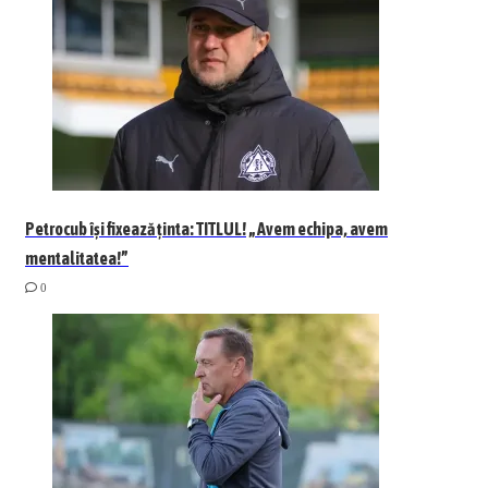
Petrocub își fixează ținta: TITLUL! „Avem echipa, avem
mentalitatea!”
0