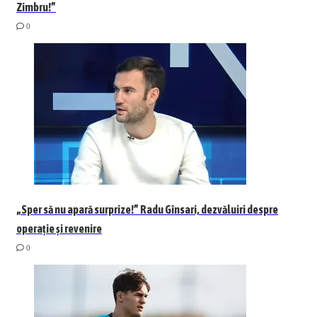
Zimbru!”
0
„Sper să nu apară surprize!” Radu Gînsari, dezvăluiri despre
operație și revenire
0