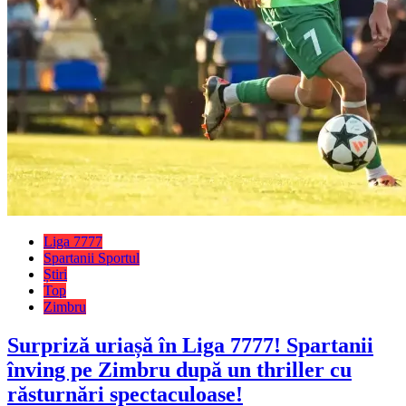
Liga 7777
Spartanii Sportul
Știri
Top
Zimbru
Surpriză uriașă în Liga 7777! Spartanii
înving pe Zimbru după un thriller cu
răsturnări spectaculoase!