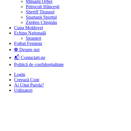
Milsami Orhei
Petrocub Hâncești
Sheriff Tiraspol
Spartanii Sportul
Zimbru Chișinău
Cupa Moldovei
Echipa Națională
Stranieri
Fotbal Feminin
⚽ Despre noi
📬 Contactați-ne
Politică de confidențialitate
Login
Creează Cont
Ai Uitat Parola?
Utilizatori