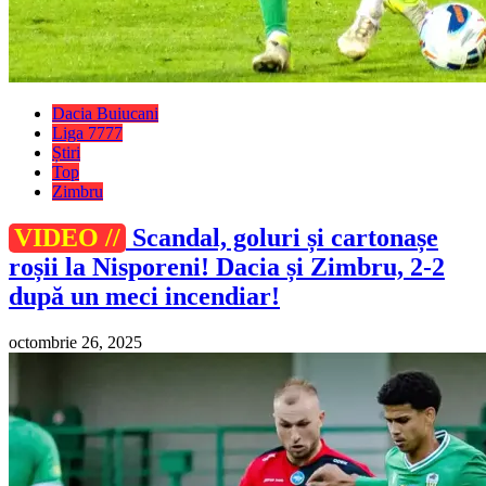
Dacia Buiucani
Liga 7777
Știri
Top
Zimbru
VIDEO //
Scandal, goluri și cartonașe
roșii la Nisporeni! Dacia și Zimbru, 2-2
după un meci incendiar!
octombrie 26, 2025