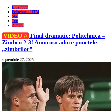
Liga 7777
Politehnica UTM
Știri
Top
Zimbru
VIDEO //
Final dramatic: Politehnica –
Zimbru 2-3! Amoroso aduce punctele
„zimbrilor”
septembrie 27, 2025