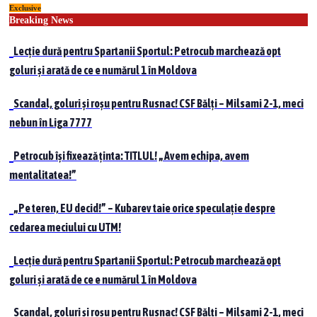
Exclusive
Skip
Breaking News
to
content
Lecție dură pentru Spartanii Sportul: Petrocub marchează opt
goluri și arată de ce e numărul 1 în Moldova
Scandal, goluri și roșu pentru Rusnac! CSF Bălți – Milsami 2-1, meci
nebun în Liga 7777
Petrocub își fixează ținta: TITLUL! „Avem echipa, avem
mentalitatea!”
„Pe teren, EU decid!” – Kubarev taie orice speculație despre
cedarea meciului cu UTM!
Lecție dură pentru Spartanii Sportul: Petrocub marchează opt
goluri și arată de ce e numărul 1 în Moldova
Scandal, goluri și roșu pentru Rusnac! CSF Bălți – Milsami 2-1, meci