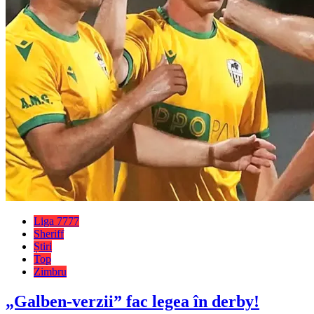
Liga 7777
Sheriff
Știri
Top
Zimbru
„Galben-verzii” fac legea în derby!