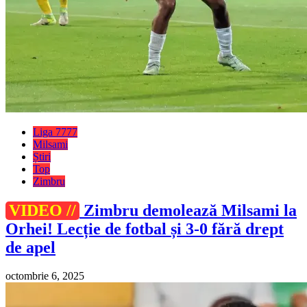
Liga 7777
Milsami
Știri
Top
Zimbru
VIDEO //
Zimbru demolează Milsami la
Orhei! Lecție de fotbal și 3-0 fără drept
de apel
octombrie 6, 2025