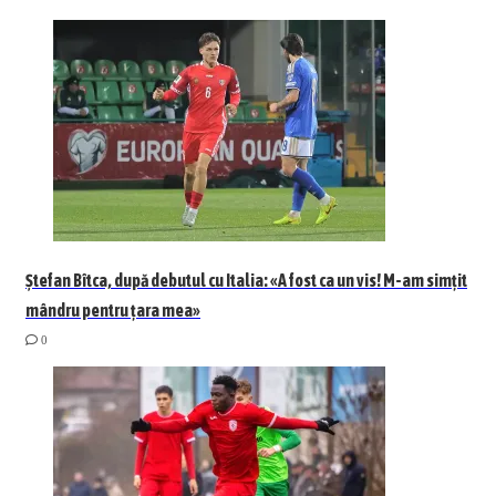
Ștefan Bîtca, după debutul cu Italia: «A fost ca un vis! M-am simțit
mândru pentru țara mea»
0