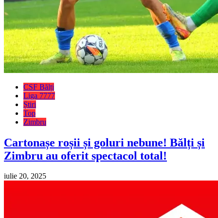
CSF Bălți
Liga 7777
Știri
Top
Zimbru
Cartonașe roșii și goluri nebune! Bălți și
Zimbru au oferit spectacol total!
iulie 20, 2025