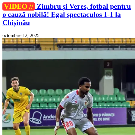
VIDEO //
Zimbru și Veres, fotbal pentru
o cauză nobilă! Egal spectaculos 1-1 la
Chișinău
octombrie 12, 2025