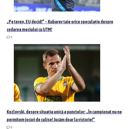
„Pe teren, EU decid!” – Kubarev taie orice speculație despre
cedarea meciului cu UTM!
0
Kozlovski, despre situația unică a punctelor: „În campionat nu ne
permitem jocuri de culise! Jucăm doar la victorie!”
0