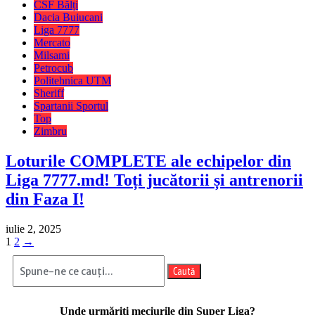
CSF Bălți
Dacia Buiucani
Liga 7777
Mercato
Milsami
Petrocub
Politehnica UTM
Sheriff
Spartanii Sportul
Top
Zimbru
Loturile COMPLETE ale echipelor din
Liga 7777.md! Toți jucătorii și antrenorii
din Faza I!
iulie 2, 2025
Paginație
Page
Page
1
2
→
articole
Caută
Unde urmăriți meciurile din Super Liga?