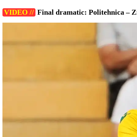
VIDEO //
Final dramatic: Politehnica – 