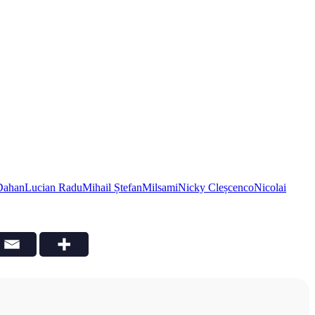
Dahan
Lucian Radu
Mihail Ștefan
Milsami
Nicky Cleșcenco
Nicolai