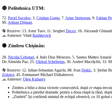
🔴 Politehnica UTM:
72.
Pavel Socolov
, 3.
Cristian Gonța
, 7.
Artur Sprinșean
, 9.
Fabian P
90.
Artiom Dijinari
.
🔄 Rezerve: 13. Artur Tuev, 11. Serghei
Decev
, 16. Alexandr Ghinaiti
🧢 Antrenor: Vitali
Rashkevich
🟢 Zimbru Chișinău:
28.
Nicolai Cebotari
, 4. Italo Dias Menezes, 5. Santos Matteo Amaral
De Almeida Paz, 25.
Oleksii Schebetun
, 30. Andrei Macrițchii, 33. M
🔄 Rezerve: 12. Iulian-Sebastian Agachi, 88. Ivan
Dokic
, 3. Ștefan 
Zolotov
, 45. Emmanuel Michael Ebikabowei.
🧢 Antrenor:
Oleg Kubarev
Zimbru a bifat a doua victorie consecutivă, după ce etapa trecută
Politehnica a pierdut dramatic pentru a doua etapă la rând, după 
„Zimbrii” își confirmă statutul de echipă ofensivă, cu 10 goluri m