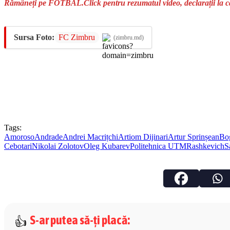
Rămâneți pe FOTBAL.Click pentru rezumatul video, declarații la ca
Sursa Foto:
FC Zimbru
(zimbru.md)
Tags:
Amoroso
Andrade
Andrei Macrițchi
Artiom Dijinari
Artur Sprinșean
Bo
Cebotari
Nikolai Zolotov
Oleg Kubarev
Politehnica UTM
Rashkevich
S
S-ar putea să-ți placă
: