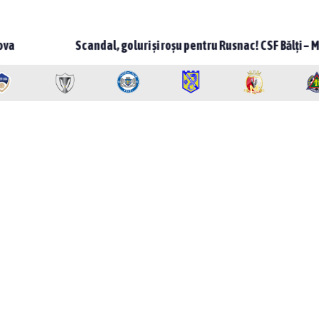
candal, goluri și roșu pentru Rusnac! CSF Bălți – Milsami 2-1, meci 