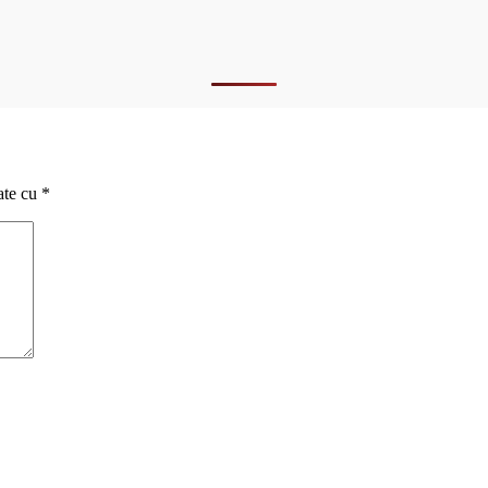
ate cu
*