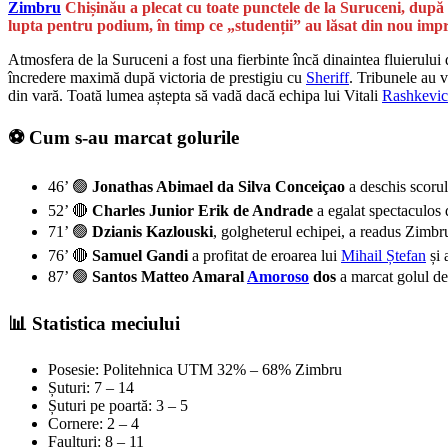
Zimbru
Chișinău a plecat cu toate punctele de la Suruceni, după
lupta pentru podium, în timp ce „studenții” au lăsat din nou impr
Atmosfera de la Suruceni a fost una fierbinte încă dinaintea fluierului 
încredere maximă după victoria de prestigiu cu
Sheriff
. Tribunele au v
din vară. Toată lumea aștepta să vadă dacă echipa lui Vitali
Rashkevi
⚽ Cum s-au marcat golurile
46’ 🟢
Jonathas Abimael da Silva Conceiçao
a deschis scorul
52’ 🔴
Charles Junior Erik de Andrade
a egalat spectaculos d
71’ 🟢
Dzianis Kazlouski
, golgheterul echipei, a readus Zimbr
76’ 🔴
Samuel Gandi
a profitat de eroarea lui
Mihail Ștefan
și 
87’ 🟢
Santos Matteo Amaral
Amoroso
dos
a marcat golul dec
📊 Statistica meciului
Posesie: Politehnica UTM 32% – 68% Zimbru
Șuturi: 7 – 14
Șuturi pe poartă: 3 – 5
Cornere: 2 – 4
Faulturi: 8 – 11