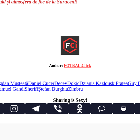
ld și atmosfera de foc de la Suruceni!
Author:
FOTBAL.Click
gdan Musteață
Daniel Cucer
Decev
Dokic
Dzianis Kazlouski
Fratea
Guy 
amuel Gandi
Sheriff
Ștefan Burghiu
Zimbru
Sharing is Sexy!