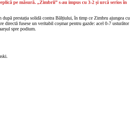
eplică pe măsură. „Zimbrii” s-au impus cu 3-2 și urcă serios în
după prestația solidă contra Bălțiului, în timp ce Zimbru ajungea cu
are directă fusese un veritabil coșmar pentru gazde: acel 0-7 usturător
marșul spre podium.
ski.