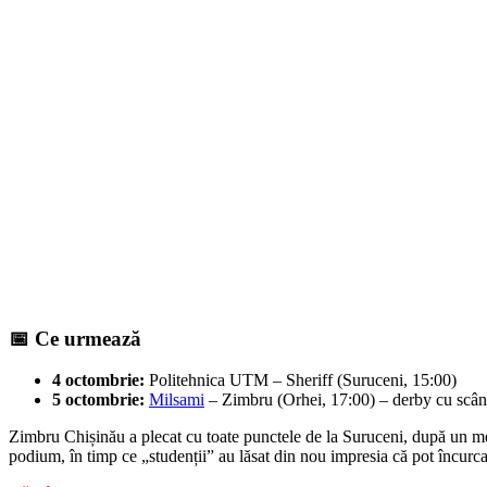
📅 Ce urmează
4 octombrie:
Politehnica UTM – Sheriff (Suruceni, 15:00)
5 octombrie:
Milsami
– Zimbru (Orhei, 17:00) – derby cu scân
Zimbru Chișinău a plecat cu toate punctele de la Suruceni, după un me
podium, în timp ce „studenții” au lăsat din nou impresia că pot încurca