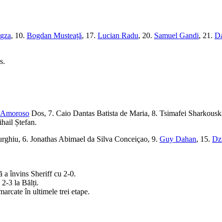
egza
, 10.
Bogdan Musteață
, 17.
Lucian Radu
, 20.
Samuel Gandi
, 21.
Da
s.
Amoroso
Dos, 7. Caio Dantas Batista de Maria, 8. Tsimafei Sharkousk
ihail Ștefan.
Burghiu, 6. Jonathas Abimael da Silva Conceiçao, 9.
Guy Dahan
, 15.
Dz
 a învins Sheriff cu 2-0.
2-3 la Bălți.
arcate în ultimele trei etape.