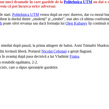
 un meci dramatic în care gazdele de la
Politehnica UTM
au dat o r
esia că pot încurca orice adversar.
de start.
Politehnica UTM
venea după un eșec dureros, dar cu moral bun 
ibrat la duelul dintre „studenți” și „zimbri”, mai ales că ultima confrunt
ch
poate oferi revanșa sau dacă formația lui
Oleg Kubarev
își continuă 
 imediat după pauză, la prima atingere de balon. Asist Tsimafei Sharkou
in lovitură liberă. Portarul
Nicolai Cebotari
a greșit flagrant.
u în avantaj după pasa decisivă a lui Vladimir
Fratea
.
a restabilit egalitatea, 2-2.
isiv, care a răpus speranțele gazdelor.