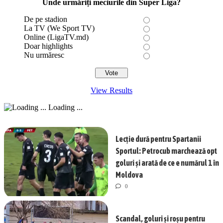
Unde urmăriți meciurile din Super Liga?
De pe stadion
La TV (We Sport TV)
Online (LigaTV.md)
Doar highlights
Nu urmăresc
View Results
Loading ...
Lecție dură pentru Spartanii
Sportul: Petrocub marchează opt
goluri și arată de ce e numărul 1 în
Moldova
0
Scandal, goluri și roșu pentru