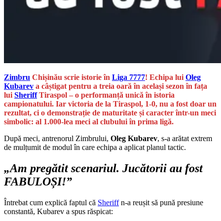
Zimbru
Chișinău scrie istorie în
Liga 7777
! Echipa lui
Oleg
Kubarev
a câștigat pentru a treia oară în același sezon în fața
lui
Sheriff
Tiraspol – o performanță unică în istoria
campionatului. Iar victoria de la Tiraspol, 1-0, nu a fost doar un
rezultat, ci o demonstrație de maturitate și caracter într-un meci
simbolic: al 1.000-lea meci al clubului în prima ligă.
După meci, antrenorul Zimbrului,
Oleg Kubarev
, s-a arătat extrem
de mulțumit de modul în care echipa a aplicat planul tactic.
„Am pregătit scenariul. Jucătorii au fost
FABULOȘI!”
Întrebat cum explică faptul că
Sheriff
n-a reușit să pună presiune
constantă, Kubarev a spus răspicat: