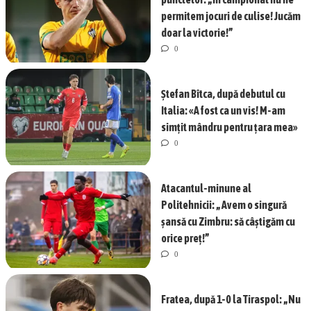
permitem jocuri de culise! Jucăm
doar la victorie!”
0
Ștefan Bîtca, după debutul cu
Italia: «A fost ca un vis! M-am
simțit mândru pentru țara mea»
0
Atacantul-minune al
Politehnicii: „Avem o singură
șansă cu Zimbru: să câștigăm cu
orice preț!”
0
Fratea, după 1-0 la Tiraspol: „Nu