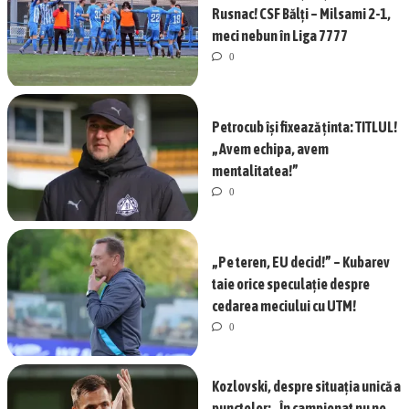
Rusnac! CSF Bălți – Milsami 2-1,
meci nebun în Liga 7777
0
Petrocub își fixează ținta: TITLUL!
„Avem echipa, avem
mentalitatea!”
0
„Pe teren, EU decid!” – Kubarev
taie orice speculație despre
cedarea meciului cu UTM!
0
Kozlovski, despre situația unică a
punctelor: „În campionat nu ne