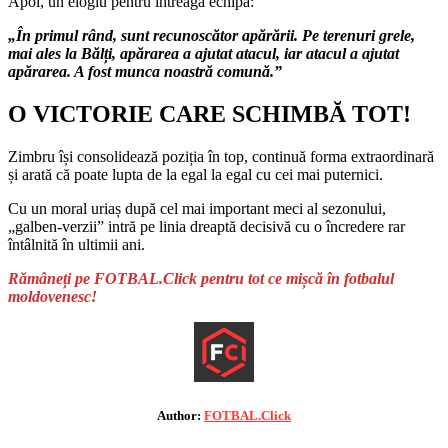
Apoi, un elogiu pentru întreaga echipă:
„În primul rând, sunt recunoscător apărării. Pe terenuri grele,
mai ales la Bălți, apărarea a ajutat atacul, iar atacul a ajutat
apărarea. A fost munca noastră comună.”
O VICTORIE CARE SCHIMBĂ TOT!
Zimbru își consolidează poziția în top, continuă forma extraordinară
și arată că poate lupta de la egal la egal cu cei mai puternici.
Cu un moral uriaș după cel mai important meci al sezonului,
„galben-verzii” intră pe linia dreaptă decisivă cu o încredere rar
întâlnită în ultimii ani.
Rămâneți pe FOTBAL.Click pentru tot ce mișcă în fotbalul
moldovenesc!
Author:
FOTBAL.Click