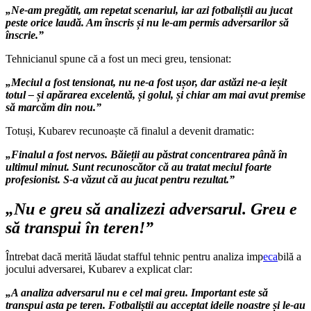
„Ne-am pregătit, am repetat scenariul, iar azi fotbaliștii au jucat
peste orice laudă. Am înscris și nu le-am permis adversarilor să
înscrie.”
Tehnicianul spune că a fost un meci greu, tensionat:
„Meciul a fost tensionat, nu ne-a fost ușor, dar astăzi ne-a ieșit
totul – și apărarea excelentă, și golul, și chiar am mai avut premise
să marcăm din nou.”
Totuși, Kubarev recunoaște că finalul a devenit dramatic:
„Finalul a fost nervos. Băieții au păstrat concentrarea până în
ultimul minut. Sunt recunoscător că au tratat meciul foarte
profesionist. S-a văzut că au jucat pentru rezultat.”
„Nu e greu să analizezi adversarul. Greu e
să transpui în teren!”
Întrebat dacă merită lăudat stafful tehnic pentru analiza imp
eca
bilă a
jocului adversarei, Kubarev a explicat clar:
„A analiza adversarul nu e cel mai greu. Important este să
transpui asta pe teren. Fotbaliștii au acceptat ideile noastre și le-au