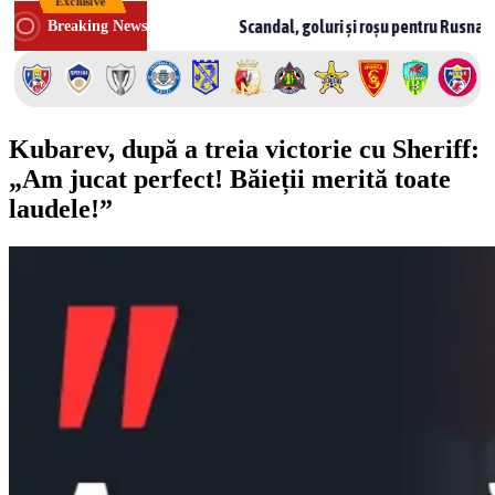
Exclusive
Skip
n Moldova
Scandal, goluri și roșu pentru Rusnac! CSF Bălți – 
Breaking News
to
content
Kubarev, după a treia victorie cu Sheriff:
„Am jucat perfect! Băieții merită toate
laudele!”