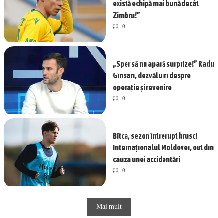
există echipă mai bună decât
Zimbru!”
0
„Sper să nu apară surprize!” Radu
Gînsari, dezvăluiri despre
operație și revenire
0
Bîtca, sezon întrerupt brusc!
Internaționalul Moldovei, out din
cauza unei accidentări
0
Mai mult