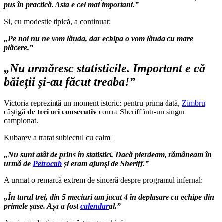
pus în practică. Asta e cel mai important.”
Și, cu modestie tipică, a continuat:
„Pe noi nu ne vom lăuda, dar echipa o vom lăuda cu mare
plăcere.”
„Nu urmăresc statisticile. Important e că
băieții și-au făcut treaba!”
Victoria reprezintă un moment istoric: pentru prima dată,
Zimbru
câștigă
de trei ori consecutiv
contra Sheriff într-un singur
campionat.
Kubarev a tratat subiectul cu calm:
„Nu sunt atât de prins în statistici. Dacă pierdeam, rămâneam în
urmă de
Petrocub
și eram ajunși de Sheriff.”
A urmat o remarcă extrem de sinceră despre programul infernal:
„În turul trei, din 5 meciuri am jucat 4 în deplasare cu echipe din
primele șase. Așa a fost
calendar
ul.”