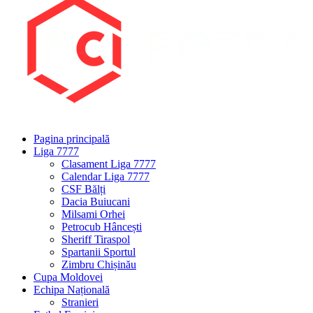
Pagina principală
Liga 7777
Clasament Liga 7777
Calendar Liga 7777
CSF Bălți
Dacia Buiucani
Milsami Orhei
Petrocub Hâncești
Sheriff Tiraspol
Spartanii Sportul
Zimbru Chișinău
Cupa Moldovei
Echipa Națională
Stranieri