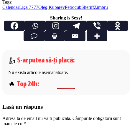
Tags:
Calendar
Liga 7777
Oleg Kubarev
Petrocub
Sheriff
Zimbru
Sharing is Sexy!
S-ar putea să-ți placă
:
Nu există articole asemănătoare.
Top 24h
:
Lasă un răspuns
Adresa ta de email nu va fi publicată.
Câmpurile obligatorii sunt
marcate cu
*