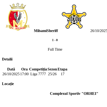
Milsami
Sheriff
26/10/202
1
-
0
Full Time
Detalii
Dată
Ora
Competiția
Sezon
Etapa
26/10/2025
17:00
Liga 7777
25/26
17
Locație
Complexul Sportiv "ORHEI"