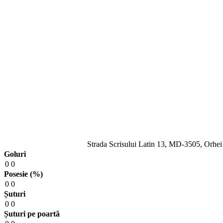
Strada Scrisului Latin 13, MD-3505, Orhei
Goluri
0
0
Posesie (%)
0
0
Șuturi
0
0
Șuturi pe poartă