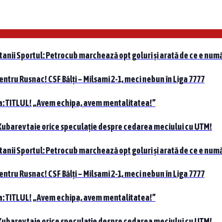
tanii Sportul: Petrocub marchează opt goluri și arată de ce e numă
pentru Rusnac! CSF Bălți – Milsami 2-1, meci nebun în Liga 7777
nta: TITLUL! „Avem echipa, avem mentalitatea!”
 Kubarev taie orice speculație despre cedarea meciului cu UTM!
tanii Sportul: Petrocub marchează opt goluri și arată de ce e numă
pentru Rusnac! CSF Bălți – Milsami 2-1, meci nebun în Liga 7777
nta: TITLUL! „Avem echipa, avem mentalitatea!”
 Kubarev taie orice speculație despre cedarea meciului cu UTM!