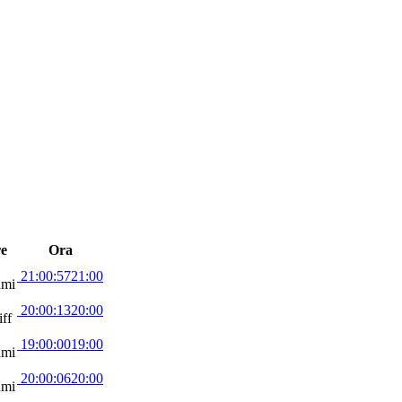
e
Ora
21:00:57
21:00
ami
20:00:13
20:00
ff
19:00:00
19:00
ami
20:00:06
20:00
ami