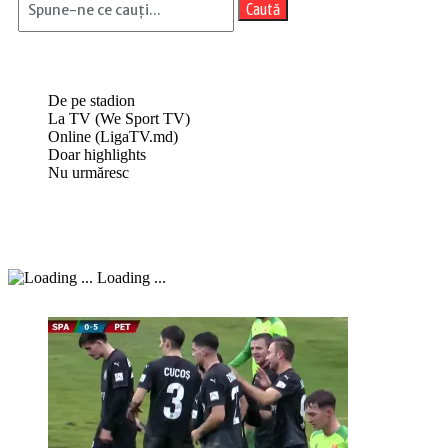
Caută
De pe stadion
La TV (We Sport TV)
Online (LigaTV.md)
Doar highlights
Nu urmăresc
Loading ...