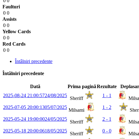
0
0
Faulturi
0
0
Assists
0
0
Yellow Cards
0
0
Red Cards
0
0
Întâlniri precedente
Întâlniri precedente
Dată
Prima pagină
Rezultate
Deplasar
2025-08-24 21:00:57
24/08/2025
1 - 1
Sheriff
Mils
2025-07-05 20:00:13
05/07/2025
1 - 2
Milsami
Sheri
2025-05-24 19:00:00
24/05/2025
2 - 1
Sheriff
Mils
2025-05-18 20:00:06
18/05/2025
0 - 0
Sheriff
Mils