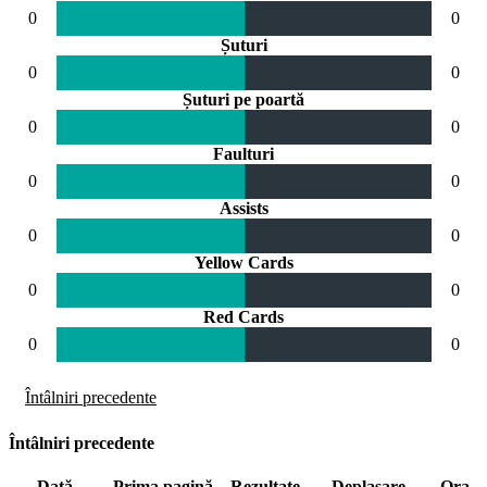
0
0
Șuturi
0
0
Șuturi pe poartă
0
0
Faulturi
0
0
Assists
0
0
Yellow Cards
0
0
Red Cards
0
0
Întâlniri precedente
Întâlniri precedente
Dată
Prima pagină
Rezultate
Deplasare
Ora