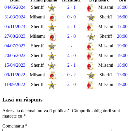
04/05/2024
Sheriff
2 - 1
Milsami
18:00
31/03/2024
Milsami
0 - 0
Sheriff
16:00
05/11/2023
Sheriff
2 - 1
Milsami
17:00
27/08/2023
Milsami
2 - 0
Sheriff
20:00
04/07/2023
Sheriff
-
Milsami
19:00
20/05/2023
Sheriff
4 - 0
Milsami
19:00
15/04/2023
Sheriff
2 - 1
Milsami
18:00
09/11/2022
Milsami
0 - 2
Sheriff
13:00
11/09/2022
Sheriff
2 - 0
Milsami
19:00
Lasă un răspuns
Adresa ta de email nu va fi publicată.
Câmpurile obligatorii sunt
marcate cu
*
Comentariu
*