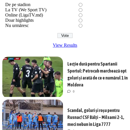
De pe stadion
La TV (We Sport TV)
Online (LigaTV.md)
Doar highlights
Nu urmăresc
View Results
Lecție dură pentru Spartanii
Sportul: Petrocub marchează opt
goluri și arată de ce e numărul 1 în
Moldova
0
Scandal, goluri și roșu pentru
Rusnac! CSF Bălți – Milsami 2-1,
meci nebun în Liga 7777