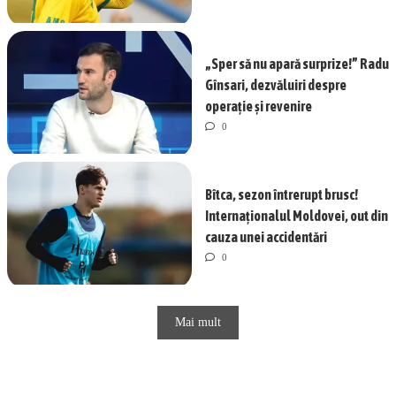
„Sper să nu apară surprize!” Radu
Gînsari, dezvăluiri despre
operație și revenire
0
Bîtca, sezon întrerupt brusc!
Internaționalul Moldovei, out din
cauza unei accidentări
0
Mai mult