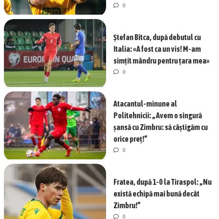
0
Ștefan Bîtca, după debutul cu
Italia: «A fost ca un vis! M-am
simțit mândru pentru țara mea»
0
Atacantul-minune al
Politehnicii: „Avem o singură
șansă cu Zimbru: să câștigăm cu
orice preț!”
0
Fratea, după 1-0 la Tiraspol: „Nu
există echipă mai bună decât
Zimbru!”
0