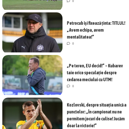
0
Petrocub își fixează ținta: TITLUL!
„Avem echipa, avem
mentalitatea!”
0
„Pe teren, EU decid!” – Kubarev
taie orice speculație despre
cedarea meciului cu UTM!
0
Kozlovski, despre situația unică a
punctelor: „În campionat nu ne
permitem jocuri de culise! Jucăm
doar la victorie!”