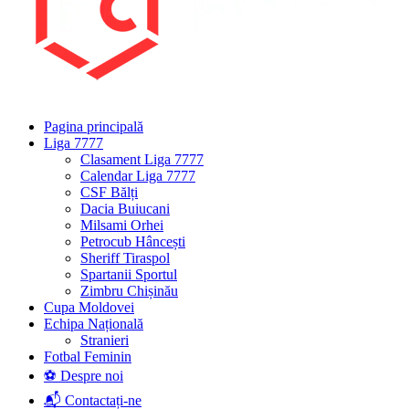
Pagina principală
Liga 7777
Clasament Liga 7777
Calendar Liga 7777
CSF Bălți
Dacia Buiucani
Milsami Orhei
Petrocub Hâncești
Sheriff Tiraspol
Spartanii Sportul
Zimbru Chișinău
Cupa Moldovei
Echipa Națională
Stranieri
Fotbal Feminin
⚽ Despre noi
📬 Contactați-ne