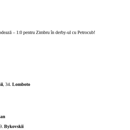
explodează – 1:0 pentru Zimbru în derby-ul cu Petrocub!
ii
, 34.
Lomboto
dan
99.
Bykovskii