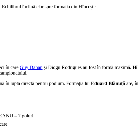
. Echilibrul înclină clar spre formația din Hîncești:
eci în care
Guy Dahan
și Diogu Rodrigues au fost în formă maximă.
Hi
 campionatului.
vină în lupta directă pentru podium. Formația lui
Eduard Blănuță
are, î
EANU – 7 goluri
care