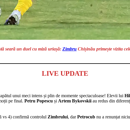
tă seară un duel cu miză uriașă:
Zimbru
Chișinău primește vizita cel
LIVE UPDATE
 capătul unui meci intens și plin de momente spectaculoase! Elevii lui
Hi
oții pe final.
Petru Popescu
și
Artem Bykovskii
au redus din diferen
tă vs 4) confirmă controlul
Zimbrului
, dar
Petrocub
nu a renunțat nici