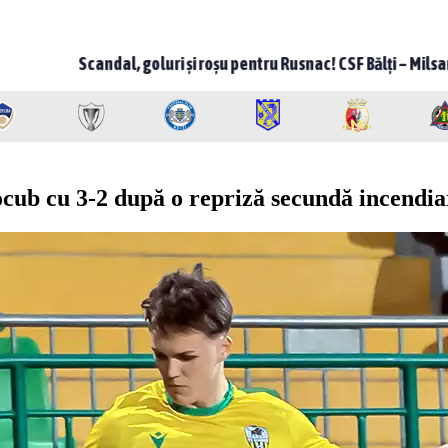
dal, goluri și roșu pentru Rusnac! CSF Bălți – Milsami 2-1, meci ne
ocub cu 3-2 după o repriză secundă incendia