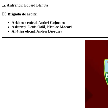
🧢
Antrenor
: Eduard Blănuță
👨‍⚖️
Brigada de arbitri:
Arbitru central
: Andrei
Cojocaru
Asistenți
: Denis
Oală
, Nicolae
Macari
Al 4-lea oficial
: Andrei
Diordiev