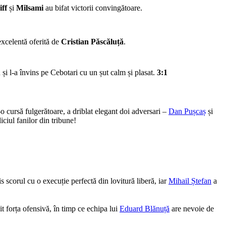
iff
și
Milsami
au bifat victorii convingătoare.
 excelentă oferită de
Cristian Păscăluță
.
 și l-a învins pe Cebotari cu un șut calm și plasat.
3:1
o cursă fulgerătoare, a driblat elegant doi adversari –
Dan Pușcaș
și
liciul fanilor din tribune!
is scorul cu o execuție perfectă din lovitură liberă, iar
Mihail Ștefan
a
it forța ofensivă, în timp ce echipa lui
Eduard Blănuță
are nevoie de