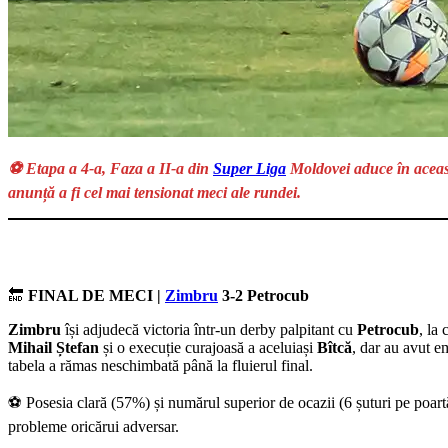
⚽ Etapa a 4-a, Faza a II-a din
Super Liga
Moldovei aduce în aceas
anunță a fi cel mai tensionat meci ale rundei.
🔚
FINAL DE MECI |
Zimbru
3-2 Petrocub
Zimbru
își adjudecă victoria într-un derby palpitant cu
Petrocub
, la
Mihail Ștefan
și o execuție curajoasă a aceluiași
Bîtcă
, dar au avut em
tabela a rămas neschimbată până la fluierul final.
⚽ Posesia clară (57%) și numărul superior de ocazii (6 șuturi pe poar
probleme oricărui adversar.