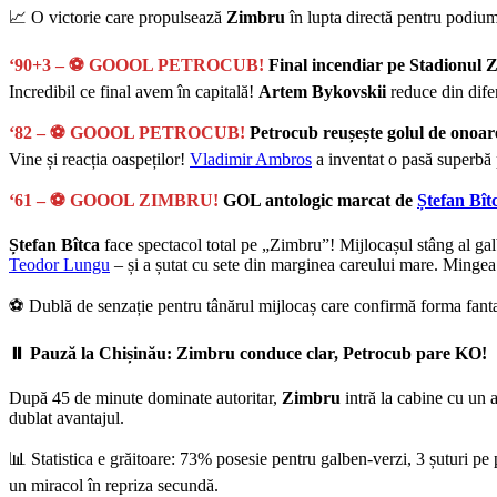
📈 O victorie care propulsează
Zimbru
în lupta directă pentru podiu
‘90+3 – ⚽ GOOOL PETROCUB!
Final incendiar pe Stadionul
Incredibil ce final avem în capitală!
Artem Bykovskii
reduce din difer
‘82 – ⚽ GOOOL PETROCUB!
Petrocub reușește golul de onoar
Vine și reacția oaspeților!
Vladimir Ambros
a inventat o pasă superbă 
‘61 – ⚽ GOOOL ZIMBRU!
GOL antologic marcat de
Ștefan Bît
Ștefan Bîtca
face spectacol total pe „Zimbru”! Mijlocașul stâng al gal
Teodor Lungu
– și a șutat cu sete din marginea careului mare. Mingea
⚽️ Dublă de senzație pentru tânărul mijlocaș care confirmă forma fanta
⏸️
Pauză la Chișinău: Zimbru conduce clar, Petrocub pare KO!
După 45 de minute dominate autoritar,
Zimbru
intră la cabine cu un 
dublat avantajul.
📊 Statistica e grăitoare: 73% posesie pentru galben-verzi, 3 șuturi pe
un miracol în repriza secundă.