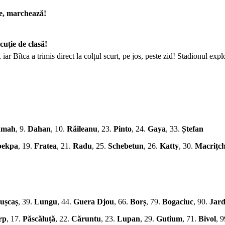
ce, marchează!
cuție de clasă!
, iar Bîtca a trimis direct la colțul scurt, pe jos, peste zid! Stadionul 
umah
, 9.
Dahan
, 10.
Răileanu
, 23.
Pinto
, 24.
Gaya
, 33.
Ștefan
ekpa
, 19.
Fratea
, 21.
Radu
, 25.
Schebetun
, 26.
Katty
, 30.
Macrițch
ușcaș
, 39.
Lungu
, 44.
Guera Djou
, 66.
Borș
, 79.
Bogaciuc
, 90.
Jar
rp
, 17.
Păscăluță
, 22.
Căruntu
, 23.
Lupan
, 29.
Gutium
, 71.
Bivol
, 