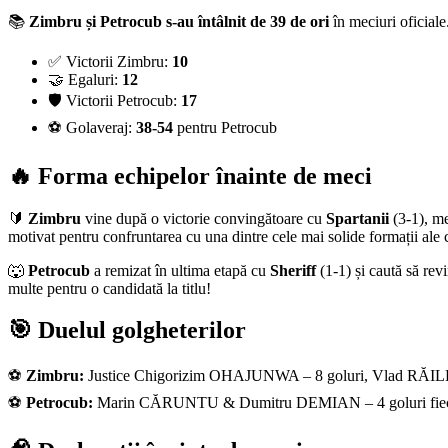
📚
Zimbru și Petrocub s-au întâlnit de 39 de ori
în meciuri oficiale
✅ Victorii Zimbru:
10
🤝 Egaluri:
12
🛡️ Victorii Petrocub:
17
⚽ Golaveraj:
38-54
pentru Petrocub
🔥 Forma echipelor înainte de meci
🔰
Zimbru
vine după o victorie convingătoare cu
Spartanii
(3-1), m
motivat pentru confruntarea cu una dintre cele mai solide formații ale
🐺
Petrocub
a remizat în ultima etapă cu
Sheriff
(1-1) și caută să re
multe pentru o candidată la titlu!
🎯 Duelul golgheterilor
⚽
Zimbru:
Justice Chigorizim OHAJUNWA – 8 goluri, Vlad RĂIL
⚽
Petrocub:
Marin CĂRUNTU & Dumitru DEMIAN – 4 goluri fie