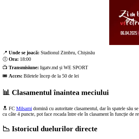
📍
Unde se joacă:
Stadionul Zimbru, Chișinău
🕕
Ora:
18:00
📺
Transmisiune:
ligatv.md și WE SPORT
🎟️
Acces:
Biletele încep de la 50 de lei
📊 Clasamentul înaintea meciului
🔝 FC
Milsami
domină cu autoritate clasamentul, dar în spatele său se
cu câte 4 puncte, pot face rocada între ele în clasament în funcție de re
📉 Istoricul duelurilor directe