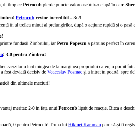
m, în timp ce
Petrocub
pierde puncte valoroase într-o etapă în care
Sher
 Zimbru!
Petrocub
revine incredibil – 3:2!
ență în al treilea minut al prelungirilor, după o acțiune rapidă și o pasă
e!
printre fundașii Zimbrului, iar
Petru Popescu
a pătruns perfect în careu
ca
! 3-0 pentru Zimbru!
ben-verzilor a luat mingea de la marginea propriului careu, a pornit într-
 a fost deviată decisiv de
Veaceslav Posmac
și a intrat în poartă, spre de
stică din ultimele meciuri!
avantaj meritat: 2-0 în fața unui
Petrocub
lipsit de reacție. Bitca a desch
 poartă, 0 pentru Petrocub! Trupa lui
Hikmet Karaman
pare să-și fi regăs