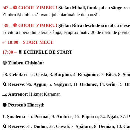
‘42 – ⚽ GOOOL ZIMBRU!
Ștefan Mihail, fundașul cu sânge re
Zimbru își dublează avantajul chiar înainte de pauză!
‘39 – ⚽ GOOOL ZIMBRU!
Ștefan Bîtca deschide scorul cu o exe
Lovitură liberă din lateral stânga, la aproximativ 20 de metri de poartă
✅
18:00 – START MECI!
17:00 –
🧬 ECHIPELE DE START
🟢
Zimbru Chișinău:
28.
Cebotari
– 2.
Costa
, 3.
Burghiu
, 4.
Rozgoniuc
, 7.
Bîtcă
, 8.
So
🔄
Rezerve
: 96.
Aygun
, 5.
Yeșilyurt
, 11.
Ordonez
, 14.
Grîu
, 15.
Ob
🧢
Antrenor
: Hikmet Karaman
⚫
Petrocub Hîncești:
1.
Șmalenia
– 5.
Posmac
, 9.
Ambros
, 15.
Popescu
, 24.
Ngah
, 37.
P
🔄
Rezerve
: 31.
Dodon
, 32.
Covali
, 7.
Spătaru
, 8.
Demian
, 10.
Ca