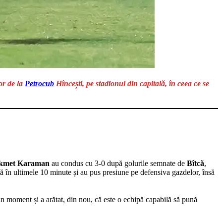
or de la
Petrocub
Hîncești, pe stadionul din capitală, în ceea ce se
kmet Karaman
au condus cu 3-0 după golurile semnate de
Bîtcă
,
ță în ultimele 10 minute și au pus presiune pe defensiva gazdelor, însă
un moment și a arătat, din nou, că este o echipă capabilă să pună