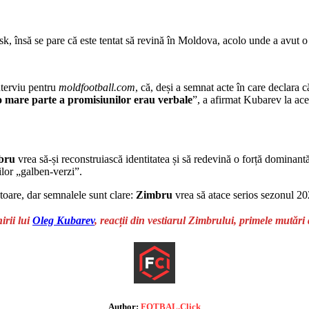
, însă se pare că este tentat să revină în Moldova, acolo unde a avut o 
nterviu pentru
moldfootball.com
, că, deși a semnat acte în care declara că
o mare parte a promisiunilor erau verbale
”, a afirmat Kubarev la ace
bru
vrea să-și reconstruiască identitatea și să redevină o forță dominant
ilor „galben-verzi”.
toare, dar semnalele sunt clare:
Zimbru
vrea să atace serios sezonul 2
rii lui
Oleg Kubarev
, reacții din vestiarul Zimbrului, primele mutări
Author:
FOTBAL.Click