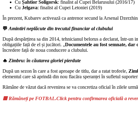
Cu
Șahtior Soligorsk
: finalist al Cupei Belarusului (2016/17)
Cu
Jelgava
: finalist al Cupei Letoniei (2019)
În prezent, Kubarev activează ca antrenor secund la Arsenal Dzerzhinsk
💬
Amintiri neplăcute din trecutul financiar al clubului
După despărțirea sa din 2014, tehnicianul belorus a declarat, într-un i
obligațiile față de el și jucători. „
Documentele au fost semnate, dar 
încredere față de noua conducere a clubului.
🔥
Zimbru: în căutarea gloriei pierdute
După un sezon în care a fost aproape de titlu, dar a ratat trofeele,
Zim
elementul care să aprindă din nou flacăra speranței în sufletul suporter
Rămâne de văzut dacă revenirea se va concretiza oficial în zilele urmă
🟨 Rămâneți pe FOTBAL.Click pentru confirmarea oficială a reveni