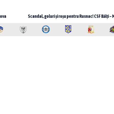
Scandal, goluri și roșu pentru Rusnac! CSF Bălți – Milsami 2-1, meci