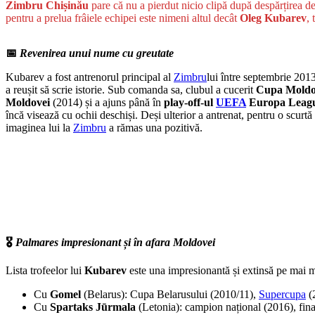
Zimbru Chișinău
pare că nu a pierdut nicio clipă după despărțirea d
pentru a prelua frâiele echipei este nimeni altul decât
Oleg Kubarev
,
📅
Revenirea unui nume cu greutate
Kubarev a fost antrenorul principal al
Zimbru
lui între septembrie 201
a reușit să scrie istorie. Sub comanda sa, clubul a cucerit
Cupa Moldo
Moldovei
(2014) și a ajuns până în
play-off-ul
UEFA
Europa Leag
încă visează cu ochii deschiși. Deși ulterior a antrenat, pentru o scurt
imaginea lui la
Zimbru
a rămas una pozitivă.
🎖️
Palmares impresionant și în afara Moldovei
Lista trofeelor lui
Kubarev
este una impresionantă și extinsă pe mai mul
Cu
Gomel
(Belarus): Cupa Belarusului (2010/11),
Supercupa
(2
Cu
Spartaks Jūrmala
(Letonia): campion național (2016), fina