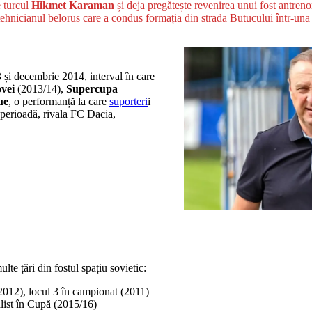
e turcul
Hikmet Karaman
și deja pregătește revenirea unui fost antreno
 tehnicianul belorus care a condus formația din strada Butucului într-una 
3 și decembrie 2014, interval în care
vei
(2013/14),
Supercupa
ue
, o performanță la care
suporteri
i
ă perioadă, rivala FC Dacia,
te țări din fostul spațiu sovietic:
012), locul 3 în campionat (2011)
list în Cupă (2015/16)