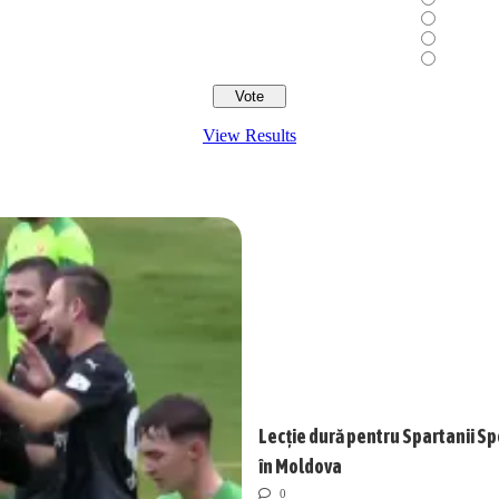
View Results
Lecție dură pentru Spartanii Sp
în Moldova
0