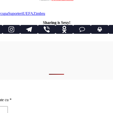
rcupa
Suporteri
UEFA
Zimbru
Sharing is Sexy!
ate cu
*