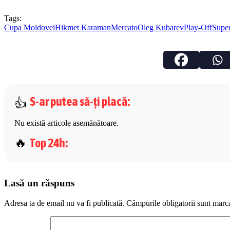
Tags:
Cupa Moldovei
Hikmet Karaman
Mercato
Oleg Kubarev
Play-Off
Supe
S-ar putea să-ți placă
:
Nu există articole asemănătoare.
Top 24h
:
Lasă un răspuns
Adresa ta de email nu va fi publicată.
Câmpurile obligatorii sunt marc