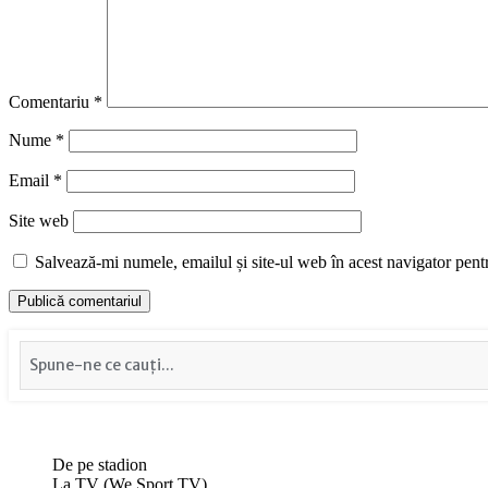
Comentariu
*
Nume
*
Email
*
Site web
Salvează-mi numele, emailul și site-ul web în acest navigator pent
De pe stadion
La TV (We Sport TV)