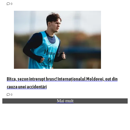
0
Bîtca, sezon întrerupt brusc! Internaționalul Moldovei, out din
cauza unei accidentări
0
Mai mult