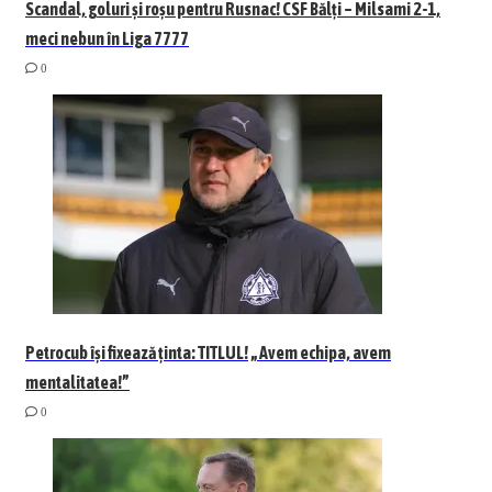
Scandal, goluri și roșu pentru Rusnac! CSF Bălți – Milsami 2-1,
meci nebun în Liga 7777
0
Petrocub își fixează ținta: TITLUL! „Avem echipa, avem
mentalitatea!”
0