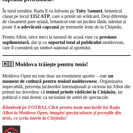
În turul următor, Radu îl va înfrunta pe
Toby Samuel
, britanicul
clasat pe locul
1352 ATP
, care a primit un wildcard. Deși diferența
de clasament pare uriașă, britanicul este un jucător tânăr, talentat și
poate fi
o adevărată capcană
pe terenurile lente de la Chișinău.
Pentru Albot, orice meci la turneul de acasă vine cu
presiune
suplimentară
, dar și cu
suportul total al publicului
moldovean,
care îl consideră un simbol național al sportului.
🇲🇩 Moldova trăiește pentru tenis!
Moldova Open nu este doar un eveniment sportiv – este
un
moment de cotitură pentru tenisul moldovenesc
. Organizarea
impecabilă, prezența jucătorilor internaționali și victoria lui Albot din
primul tur dovedesc că
tenisul prinde rădăcini la Chișinău
, iar
publicul e mai dornic ca niciodată de astfel de spectacole.
Rămâneți pe FOTBAL.Click pentru toate meciurile lui Radu
Albot la Moldova Open, imagini spectaculoase și poveștile din
tenis, ce scriu istorie la Chișinău!