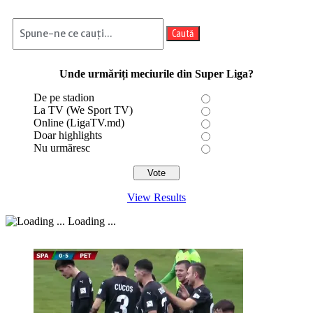
Caută
Unde urmăriți meciurile din Super Liga?
De pe stadion
La TV (We Sport TV)
Online (LigaTV.md)
Doar highlights
Nu urmăresc
View Results
Loading ...