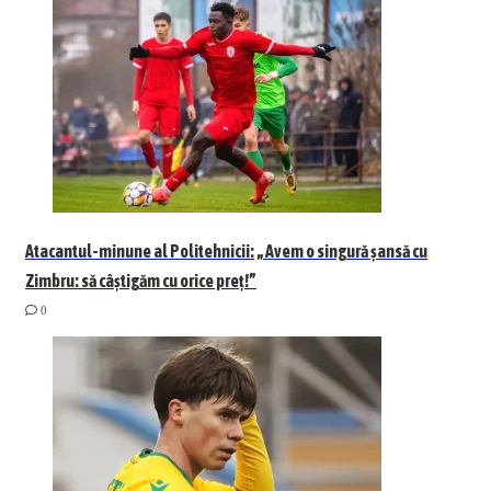
Atacantul-minune al Politehnicii: „Avem o singură șansă cu
Zimbru: să câștigăm cu orice preț!”
0