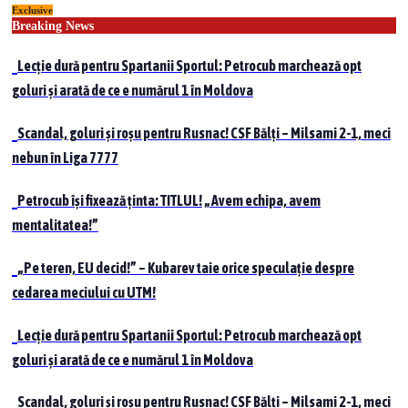
Exclusive
Skip
Breaking News
to
content
Lecție dură pentru Spartanii Sportul: Petrocub marchează opt
goluri și arată de ce e numărul 1 în Moldova
Scandal, goluri și roșu pentru Rusnac! CSF Bălți – Milsami 2-1, meci
nebun în Liga 7777
Petrocub își fixează ținta: TITLUL! „Avem echipa, avem
mentalitatea!”
„Pe teren, EU decid!” – Kubarev taie orice speculație despre
cedarea meciului cu UTM!
Lecție dură pentru Spartanii Sportul: Petrocub marchează opt
goluri și arată de ce e numărul 1 în Moldova
Scandal, goluri și roșu pentru Rusnac! CSF Bălți – Milsami 2-1, meci