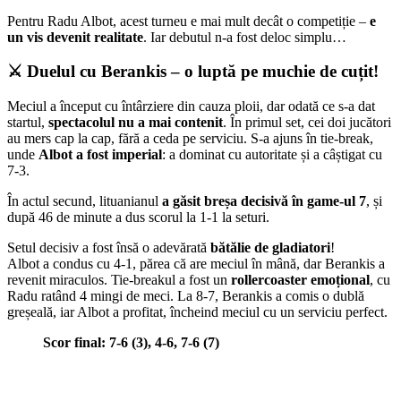
Pentru Radu Albot, acest turneu e mai mult decât o competiție –
e
un vis devenit realitate
. Iar debutul n-a fost deloc simplu…
⚔️ Duelul cu Berankis – o luptă pe muchie de cuțit!
Meciul a început cu întârziere din cauza ploii, dar odată ce s-a dat
startul,
spectacolul nu a mai contenit
. În primul set, cei doi jucători
au mers cap la cap, fără a ceda pe serviciu. S-a ajuns în tie-break,
unde
Albot a fost imperial
: a dominat cu autoritate și a câștigat cu
7-3.
În actul secund, litua­nianul
a găsit breșa decisivă în game-ul 7
, și
după 46 de minute a dus scorul la 1-1 la seturi.
Setul decisiv a fost însă o adevărată
bătălie de gladiatori
!
Albot a condus cu 4-1, părea că are meciul în mână, dar Berankis a
revenit miraculos. Tie-breakul a fost un
rollercoaster emoțional
, cu
Radu ratând 4 mingi de meci. La 8-7, Berankis a comis o dublă
greșeală, iar Albot a profitat, încheind meciul cu un serviciu perfect.
Scor final: 7-6 (3), 4-6, 7-6 (7)