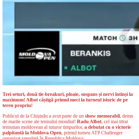
Trei seturi, două tie-breakuri, ploaie, suspans și nervi întinși la
maximum! Albot câștigă primul meci la turneul istoric de pe
teren propriu!
Publicul de la Chișinău a avut parte de un
show memorabil
, demn
de marile scene ale tenisului mondial!
Radu Albot
, cel mai titrat
tenisman moldovean al tuturor timpurilor,
a debutat cu o victorie
palpitantă la Moldova Open
, primul turneu ATP Challenger
organizat vreodată în Republica Moldova.