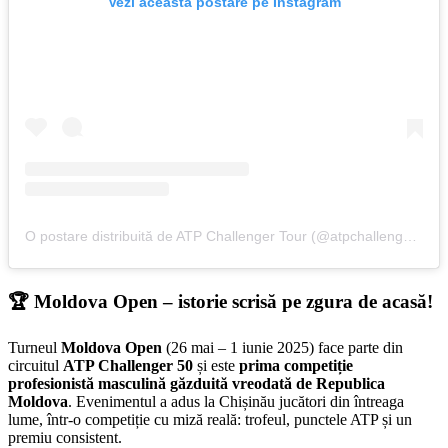
Vezi această postare pe Instagram
O postare distribuită de ATP Challenger Tour (@atpchallengertour)
🏆 Moldova Open – istorie scrisă pe zgura de acasă!
Turneul
Moldova Open
(26 mai – 1 iunie 2025) face parte din
circuitul
ATP Challenger 50
și este
prima competiție
profesionistă masculină găzduită vreodată de Republica
Moldova
. Evenimentul a adus la Chișinău jucători din întreaga
lume, într-o competiție cu miză reală: trofeul, punctele ATP și un
premiu consistent.