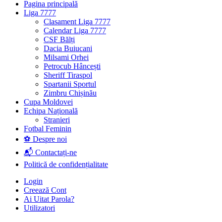
Pagina principală
Liga 7777
Clasament Liga 7777
Calendar Liga 7777
CSF Bălți
Dacia Buiucani
Milsami Orhei
Petrocub Hâncești
Sheriff Tiraspol
Spartanii Sportul
Zimbru Chișinău
Cupa Moldovei
Echipa Națională
Stranieri
Fotbal Feminin
⚽ Despre noi
📬 Contactați-ne
Politică de confidențialitate
Login
Creează Cont
Ai Uitat Parola?
Utilizatori