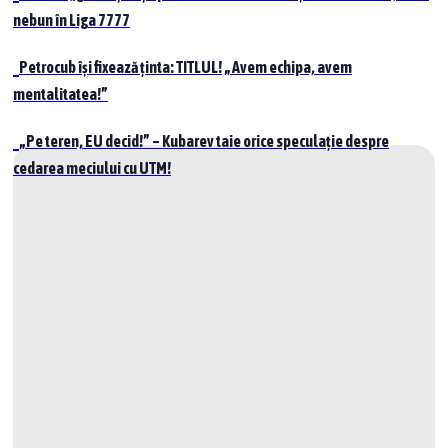
nebun în Liga 7777
Petrocub își fixează ținta: TITLUL! „Avem echipa, avem
mentalitatea!”
„Pe teren, EU decid!” – Kubarev taie orice speculație despre
cedarea meciului cu UTM!