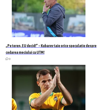
„Pe teren, EU decid!” – Kubarev taie orice speculație despre
cedarea meciului cu UTM!
0