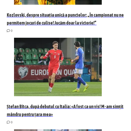
Kozlovski, despre situația unică a punctelor: „În campionat nu ne
permitem jocuri de culise! Jucăm doar la victorie!”
0
Ștefan Bîtca, după debutul cu Italia: «A fost ca un vis! M-am simțit
mândru pentru țara mea»
0