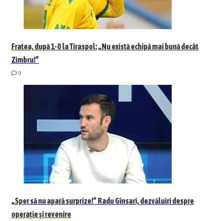
Fratea, după 1-0 la Tiraspol: „Nu există echipă mai bună decât
Zimbru!”
0
„Sper să nu apară surprize!” Radu Gînsari, dezvăluiri despre
operație și revenire