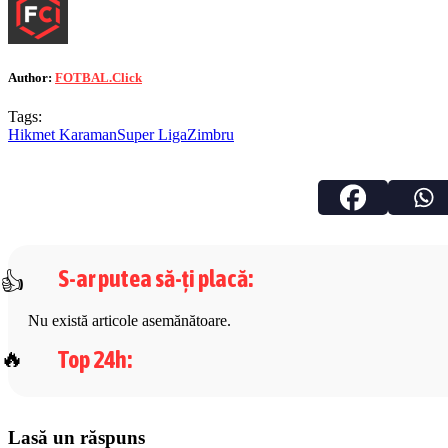
Author:
FOTBAL.Click
Tags:
Hikmet Karaman
Super Liga
Zimbru
S-ar putea să-ți placă
:
Nu există articole asemănătoare.
Top 24h
:
Lasă un răspuns