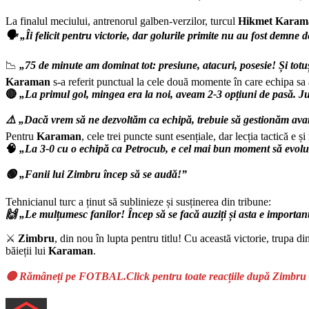
La finalul meciului, antrenorul galben-verzilor, turcul
Hikmet Karam
🗣️ „Îi felicit pentru victorie, dar golurile primite nu au fost demn
📉
„75 de minute am dominat tot: presiune, atacuri, posesie! Și tot
Karaman
s-a referit punctual la cele două momente în care echipa sa a
🔴
„La primul gol, mingea era la noi, aveam 2-3 opțiuni de pasă. Juc
⚠️ „Dacă vrem să ne dezvoltăm ca echipă, trebuie să gestionăm avan
Pentru
Karaman
, cele trei puncte sunt esențiale, dar lecția tactică e ș
🧠
„La 3-0 cu o echipă ca Petrocub, e cel mai bun moment să evoluez
🟢 „Fanii lui Zimbru încep să se audă!”
Tehnicianul turc a ținut să sublinieze și susținerea din tribune:
🙌 „Le mulțumesc fanilor! Încep să se facă auziți și asta e importa
⚔️
Zimbru
, din nou în lupta pentru titlu! Cu această victorie, trupa
băieții lui
Karaman
.
🟡 Rămâneți pe FOTBAL.Click pentru toate reacțiile după Zimbru – Pe