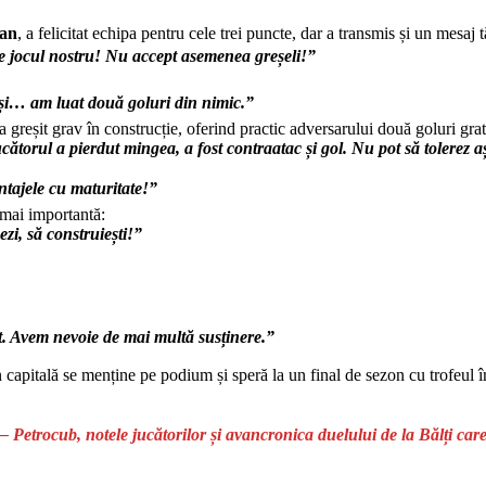
an
, a felicitat echipa pentru cele trei puncte, dar a transmis și un mesaj t
e de jocul nostru! Nu accept asemenea greșeli!”
uși… am luat două goluri din nimic.”
 greșit grav în construcție, oferind practic adversarului două goluri grat
ătorul a pierdut mingea, a fost contraatac și gol. Nu pot să tolerez a
tajele cu maturitate!”
i mai importantă:
i, să construiești!”
nt. Avem nevoie de mai multă susținere.”
 din capitală se menține pe podium și speră la un final de sezon cu trofe
trocub, notele jucătorilor și avancronica duelului de la Bălți care po