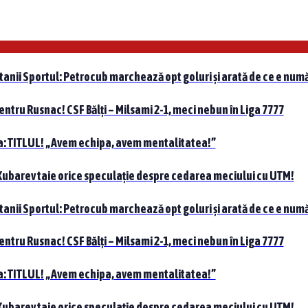
tanii Sportul: Petrocub marchează opt goluri și arată de ce e numă
pentru Rusnac! CSF Bălți – Milsami 2-1, meci nebun în Liga 7777
nta: TITLUL! „Avem echipa, avem mentalitatea!”
 Kubarev taie orice speculație despre cedarea meciului cu UTM!
tanii Sportul: Petrocub marchează opt goluri și arată de ce e numă
pentru Rusnac! CSF Bălți – Milsami 2-1, meci nebun în Liga 7777
nta: TITLUL! „Avem echipa, avem mentalitatea!”
 Kubarev taie orice speculație despre cedarea meciului cu UTM!