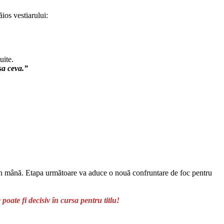
ăios vestiarului:
uite.
șa ceva.”
ul în mână. Etapa următoare va aduce o nouă confruntare de foc pentru
ate fi decisiv în cursa pentru titlu!