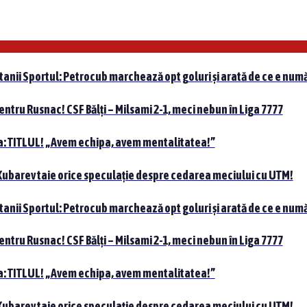
tanii Sportul: Petrocub marchează opt goluri și arată de ce e numă
pentru Rusnac! CSF Bălți – Milsami 2-1, meci nebun în Liga 7777
nta: TITLUL! „Avem echipa, avem mentalitatea!”
 Kubarev taie orice speculație despre cedarea meciului cu UTM!
tanii Sportul: Petrocub marchează opt goluri și arată de ce e numă
pentru Rusnac! CSF Bălți – Milsami 2-1, meci nebun în Liga 7777
nta: TITLUL! „Avem echipa, avem mentalitatea!”
 Kubarev taie orice speculație despre cedarea meciului cu UTM!