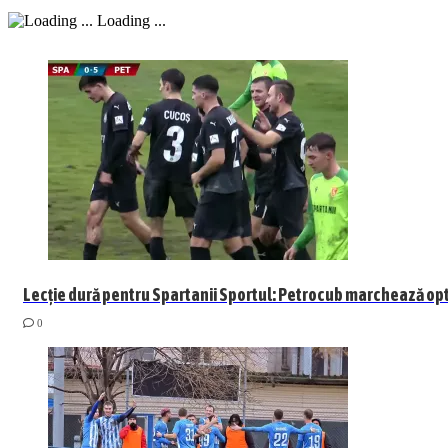
Loading ...
Lecție dură pentru Spartanii Sportul: Petrocub marchează opt 
0