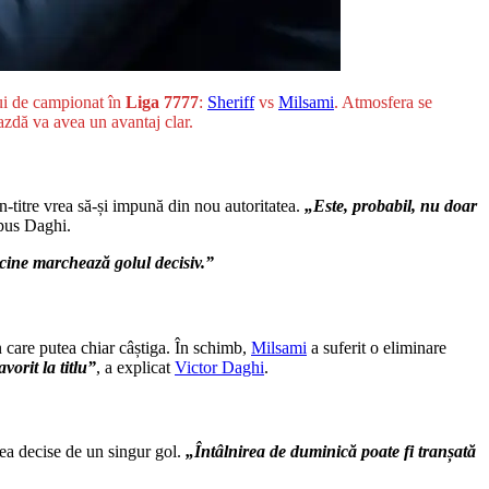
lui de campionat în
Liga 7777
:
Sheriff
vs
Milsami
. Atmosfera se
zdă va avea un avantaj clar.
-titre vrea să-și impună din nou autoritatea.
„Este, probabil, nu doar
pus Daghi.
 cine marchează golul decisiv.”
 care putea chiar câștiga. În schimb,
Milsami
a suferit o eliminare
orit la titlu”
, a explicat
Victor Daghi
.
sea decise de un singur gol.
„Întâlnirea de duminică poate fi tranșată