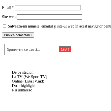
Email
*
Site web
Salvează-mi numele, emailul și site-ul web în acest navigator pent
Caută
De pe stadion
La TV (We Sport TV)
Online (LigaTV.md)
Doar highlights
Nu urmăresc