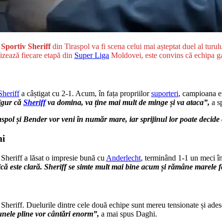
Sportiv Sheriff
din Tiraspol va fi scena celui mai așteptat duel al turu
lizează fiecare etapă din
Super Liga
Moldovei, este convins că echipa ga
Sheriff
a câștigat cu 2-1. Acum, în fața propriilor
suporteri
, campioana en
sigur că
Sheriff
va domina, va ține mai mult de minge și va ataca”,
a s
aspol și Bender vor veni în număr mare, iar sprijinul lor poate decide
mi
 Sheriff a lăsat o impresie bună cu
Anderlecht
, terminând 1-1 un meci în
că este clară. Sheriff se simte mult mai bine acum și rămâne marele fav
ui Sheriff. Duelurile dintre cele două echipe sunt mereu tensionate și ade
unele pline vor cântări enorm”,
a mai spus Daghi.