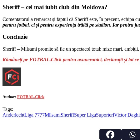
Sheriff – cel mai iubit club din Moldova?
Comentatorul a remarcat și faptul că Sheriff este, în prezent, echipa c
pentru fotbal, ci și pentru experiența trăită pe stadion. Iar pentru j
Concluzie
Sheriff – Milsami promite să fie un spectacol total: mize mari, ambiții, 
Rămâneți pe FOTBAL.Click pentru avancronici, declarații și tot ce t
Author:
FOTBAL.Click
Tags:
Anderlecht
Liga 7777
Milsami
Sheriff
Super Liga
Suporteri
Victor Daghi