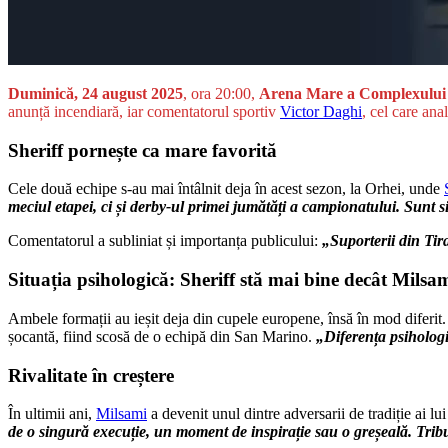
Duminică, 24 august 2025
, ora 20:00,
Arena Mare a Complexului 
anunță incendiară, iar comentatorul sportiv
Victor Daghi
, cel care ana
Sheriff pornește ca mare favorită
Cele două echipe s-au mai întâlnit deja în acest sezon, la Orhei, unde
meciul etapei, ci și derby-ul primei jumătăți a campionatului. Sunt 
Comentatorul a subliniat și importanța publicului:
„Suporterii din Tir
Situația psihologică: Sheriff stă mai bine decât Milsa
Ambele formații au ieșit deja din cupele europene, însă în mod diferit.
șocantă, fiind scosă de o echipă din San Marino.
„Diferența psihologi
Rivalitate în creștere
În ultimii ani,
Milsami
a devenit unul dintre adversarii de tradiție ai l
de o singură execuție, un moment de inspirație sau o greșeală. Trib