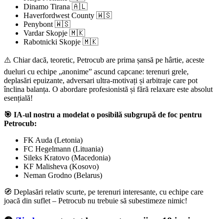
Dinamo Tirana 🇦🇱
Haverfordwest County 🇼🇸
Penybont 🇼🇸
Vardar Skopje 🇲🇰
Rabotnicki Skopje 🇲🇰
⚠️ Chiar dacă, teoretic, Petrocub are prima șansă pe hârtie, aceste
dueluri cu echipe „anonime” ascund capcane: terenuri grele,
deplasări epuizante, adversari ultra-motivați și arbitraje care pot
înclina balanța. O abordare profesionistă și fără relaxare este absolut
esențială!
🎯 IA-ul nostru a modelat o posibilă subgrupă de foc pentru
Petrocub:
FK Auda (Letonia)
FC Hegelmann (Lituania)
Sileks Kratovo (Macedonia)
KF Malisheva (Kosovo)
Neman Grodno (Belarus)
🧭 Deplasări relativ scurte, pe terenuri interesante, cu echipe care
joacă din suflet – Petrocub nu trebuie să subestimeze nimic!