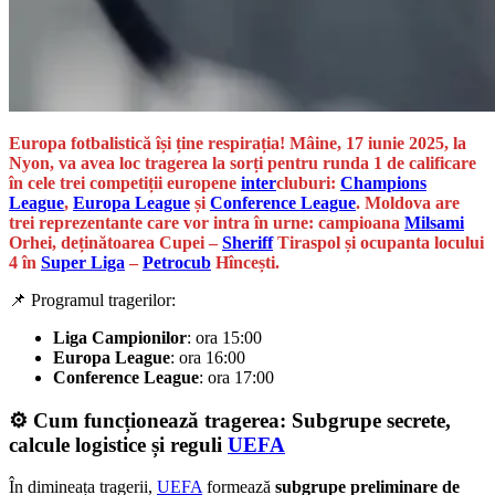
Europa fotbalistică își ține respirația! Mâine, 17 iunie 2025, la
Nyon, va avea loc tragerea la sorți pentru runda 1 de calificare
în cele trei competiții europene
inter
cluburi:
Champions
League
,
Europa League
și
Conference League
. Moldova are
trei reprezentante care vor intra în urne: campioana
Milsami
Orhei, deținătoarea Cupei –
Sheriff
Tiraspol și ocupanta locului
4 în
Super Liga
–
Petrocub
Hîncești.
📌 Programul tragerilor:
Liga Campionilor
: ora 15:00
Europa League
: ora 16:00
Conference League
: ora 17:00
⚙️ Cum funcționează tragerea: Subgrupe secrete,
calcule logistice și reguli
UEFA
În dimineața tragerii,
UEFA
formează
subgrupe preliminare de