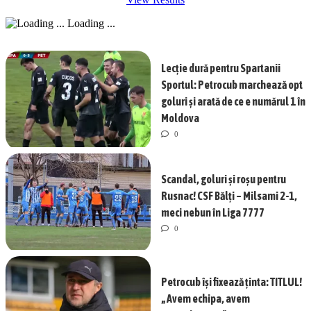
Loading ...
Lecție dură pentru Spartanii
Sportul: Petrocub marchează opt
goluri și arată de ce e numărul 1 în
Moldova
0
Scandal, goluri și roșu pentru
Rusnac! CSF Bălți – Milsami 2-1,
meci nebun în Liga 7777
0
Petrocub își fixează ținta: TITLUL!
„Avem echipa, avem