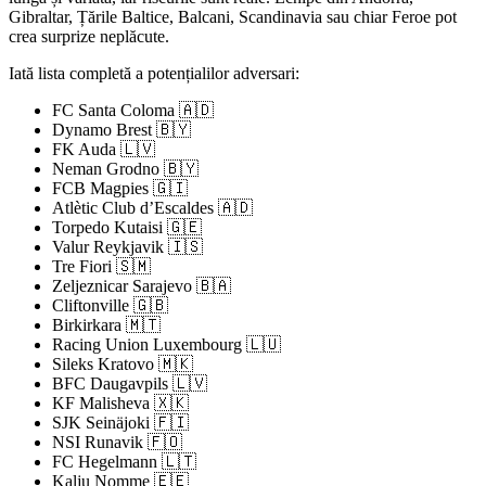
Gibraltar, Țările Baltice, Balcani, Scandinavia sau chiar Feroe pot
crea surprize neplăcute.
Iată lista completă a potențialilor adversari:
FC Santa Coloma 🇦🇩
Dynamo Brest 🇧🇾
FK Auda 🇱🇻
Neman Grodno 🇧🇾
FCB Magpies 🇬🇮
Atlètic Club d’Escaldes 🇦🇩
Torpedo Kutaisi 🇬🇪
Valur Reykjavik 🇮🇸
Tre Fiori 🇸🇲
Zeljeznicar Sarajevo 🇧🇦
Cliftonville 🇬🇧
Birkirkara 🇲🇹
Racing Union Luxembourg 🇱🇺
Sileks Kratovo 🇲🇰
BFC Daugavpils 🇱🇻
KF Malisheva 🇽🇰
SJK Seinäjoki 🇫🇮
NSI Runavik 🇫🇴
FC Hegelmann 🇱🇹
Kalju Nomme 🇪🇪