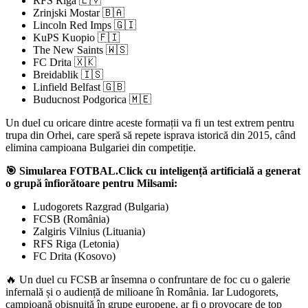
RFS Riga 🇱🇻
Zrinjski Mostar 🇧🇦
Lincoln Red Imps 🇬🇮
KuPS Kuopio 🇫🇮
The New Saints 🇼🇸
FC Drita 🇽🇰
Breidablik 🇮🇸
Linfield Belfast 🇬🇧
Buducnost Podgorica 🇲🇪
Un duel cu oricare dintre aceste formații va fi un test extrem pentru
trupa din Orhei, care speră să repete isprava istorică din 2015, când
elimina campioana Bulgariei din competiție.
🎯 Simularea FOTBAL.Click cu inteligență artificială a generat
o grupă înfiorătoare pentru Milsami:
Ludogorets Razgrad (Bulgaria)
FCSB (România)
Zalgiris Vilnius (Lituania)
RFS Riga (Letonia)
FC Drita (Kosovo)
🔥 Un duel cu FCSB ar însemna o confruntare de foc cu o galerie
infernală și o audiență de milioane în România. Iar Ludogorets,
campioană obișnuită în grupe europene, ar fi o provocare de top