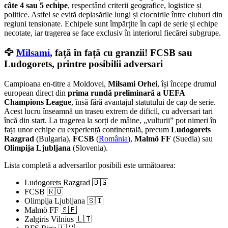
câte 4 sau 5 echipe
, respectând criterii geografice, logistice și
politice. Astfel se evită deplasările lungi și ciocnirile între cluburi din
regiuni tensionate. Echipele sunt împărțite în capi de serie și echipe
necotate, iar tragerea se face exclusiv în interiorul fiecărei subgrupe.
🦅
Milsami
, față în față cu granzii! FCSB sau
Ludogorets, printre posibilii adversari
Campioana en-titre a Moldovei,
Milsami Orhei
, își începe drumul
european direct din
prima rundă preliminară a UEFA
Champions League
, însă fără avantajul statutului de cap de serie.
Acest lucru înseamnă un traseu extrem de dificil, cu adversari tari
încă din start. La tragerea la sorți de mâine, „vulturii” pot nimeri în
fața unor echipe cu experiență continentală, precum
Ludogorets
Razgrad
(Bulgaria),
FCSB
(
România
),
Malmö FF
(Suedia) sau
Olimpija Ljubljana
(Slovenia).
Lista completă a adversarilor posibili este următoarea:
Ludogorets Razgrad 🇧🇬
FCSB 🇷🇴
Olimpija Ljubljana 🇸🇮
Malmö FF 🇸🇪
Zalgiris Vilnius 🇱🇹