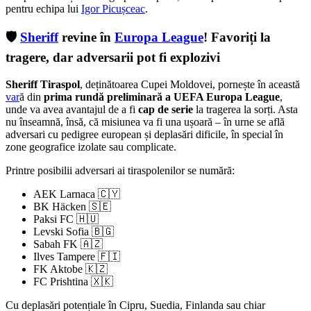
pentru echipa lui
Igor Picușceac
.
🛡️
Sheriff
revine în
Europa League
! Favoriți la
tragere, dar adversarii pot fi explozivi
Sheriff Tiraspol
, deținătoarea Cupei Moldovei, pornește în această
var
ă din
prima rundă preliminară a UEFA Europa League
,
unde va avea avantajul de a fi
cap de serie
la tragerea la sorți. Asta
nu înseamnă, însă, că misiunea va fi una ușoară – în urne se află
adversari cu pedigree european și deplasări dificile, în special în
zone geografice izolate sau complicate.
Printre posibilii adversari ai tiraspolenilor se numără:
AEK Larnaca 🇨🇾
BK Häcken 🇸🇪
Paksi FC 🇭🇺
Levski Sofia 🇧🇬
Sabah FK 🇦🇿
Ilves Tampere 🇫🇮
FK Aktobe 🇰🇿
FC Prishtina 🇽🇰
Cu deplasări potențiale în Cipru, Suedia, Finlanda sau chiar