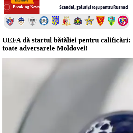
Exclusive
Skip
ldova
Scandal, goluri și roșu pentru Rusnac! CSF Bălți – Mils
Breaking News
to
content
UEFA dă startul bătăliei pentru calificări:
toate adversarele Moldovei!