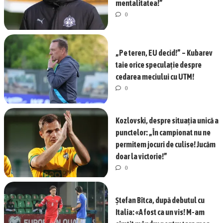
mentalitatea!”
0
„Pe teren, EU decid!” – Kubarev
taie orice speculație despre
cedarea meciului cu UTM!
0
Kozlovski, despre situația unică a
punctelor: „În campionat nu ne
permitem jocuri de culise! Jucăm
doar la victorie!”
0
Ștefan Bîtca, după debutul cu
Italia: «A fost ca un vis! M-am