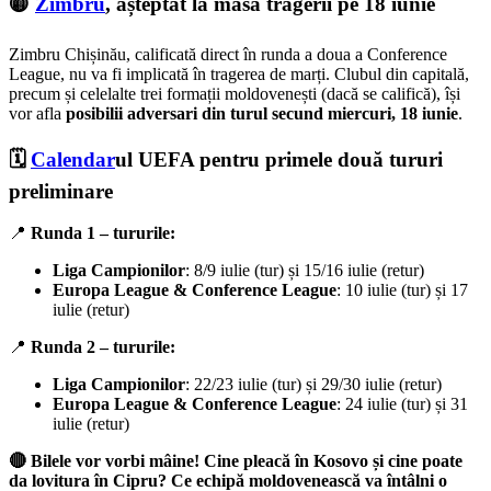
🟡
Zimbru
, așteptat la masa tragerii pe 18 iunie
Zimbru Chișinău, calificată direct în runda a doua a Conference
League, nu va fi implicată în tragerea de marți. Clubul din capitală,
precum și celelalte trei formații moldovenești (dacă se califică), își
vor afla
posibilii adversari din turul secund miercuri, 18 iunie
.
🗓️
Calendar
ul UEFA pentru primele două tururi
preliminare
📍
Runda 1 – tururile:
Liga Campionilor
: 8/9 iulie (tur) și 15/16 iulie (retur)
Europa League & Conference League
: 10 iulie (tur) și 17
iulie (retur)
📍
Runda 2 – tururile:
Liga Campionilor
: 22/23 iulie (tur) și 29/30 iulie (retur)
Europa League & Conference League
: 24 iulie (tur) și 31
iulie (retur)
🔴 Bilele vor vorbi mâine! Cine pleacă în Kosovo și cine poate
da lovitura în Cipru? Ce echipă moldovenească va întâlni o