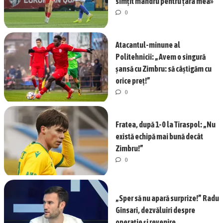
simțit mândru pentru țara mea»
0
Atacantul-minune al
Politehnicii: „Avem o singură
șansă cu Zimbru: să câștigăm cu
orice preț!”
0
Fratea, după 1-0 la Tiraspol: „Nu
există echipă mai bună decât
Zimbru!”
0
„Sper să nu apară surprize!” Radu
Gînsari, dezvăluiri despre
operație și revenire