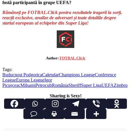
fostă participantă în grupe UEFA?
Rămâneți pe FOTBAL.Click pentru rezultatele tragerii la sorți,
reacții exclusive, analize de adversari și toate detaliile despre
startul european al echipelor din Super Liga!
Author:
FOTBAL.Click
Tags:
Buducnost Podgorica
Calendar
Champions League
Conference
League
Europa League
Igor
Picușceac
Milsami
Petrocub
România
Sheriff
Super Liga
UEFA
Zimbru
Sharing is Sexy!