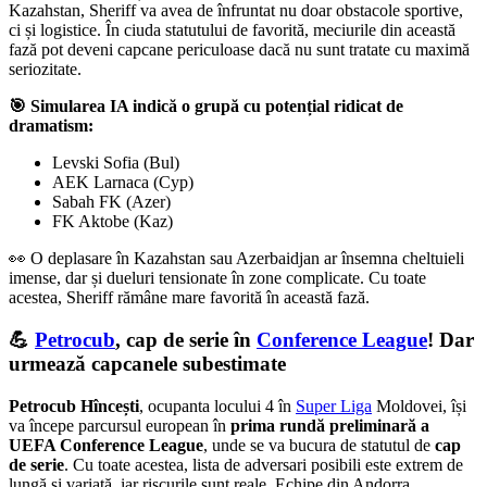
Kazahstan, Sheriff va avea de înfruntat nu doar obstacole sportive,
ci și logistice. În ciuda statutului de favorită, meciurile din această
fază pot deveni capcane periculoase dacă nu sunt tratate cu maximă
seriozitate.
🎯 Simularea IA indică o grupă cu potențial ridicat de
dramatism:
Levski Sofia (Bul)
AEK Larnaca (Cyp)
Sabah FK (Azer)
FK Aktobe (Kaz)
👀 O deplasare în Kazahstan sau Azerbaidjan ar însemna cheltuieli
imense, dar și dueluri tensionate în zone complicate. Cu toate
acestea, Sheriff rămâne mare favorită în această fază.
💪
Petrocub
, cap de serie în
Conference League
! Dar
urmează capcanele subestimate
Petrocub Hîncești
, ocupanta locului 4 în
Super Liga
Moldovei, își
va începe parcursul european în
prima rundă preliminară a
UEFA Conference League
, unde se va bucura de statutul de
cap
de serie
. Cu toate acestea, lista de adversari posibili este extrem de
lungă și variată, iar riscurile sunt reale. Echipe din Andorra,