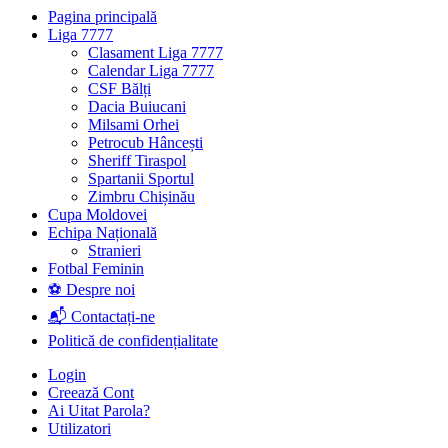
Pagina principală
Liga 7777
Clasament Liga 7777
Calendar Liga 7777
CSF Bălți
Dacia Buiucani
Milsami Orhei
Petrocub Hâncești
Sheriff Tiraspol
Spartanii Sportul
Zimbru Chișinău
Cupa Moldovei
Echipa Națională
Stranieri
Fotbal Feminin
⚽ Despre noi
📬 Contactați-ne
Politică de confidențialitate
Login
Creează Cont
Ai Uitat Parola?
Utilizatori