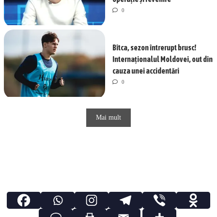
0
Bîtca, sezon întrerupt brusc!
Internaționalul Moldovei, out din
cauza unei accidentări
0
Mai mult