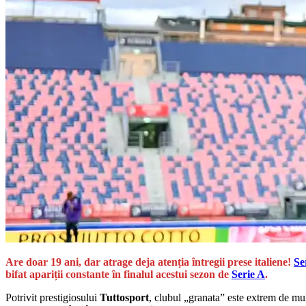
Are doar 19 ani, dar atrage deja atenția întregii prese italiene!
Se
bifat apariții constante în finalul acestui sezon de
Serie A
.
Potrivit prestigiosului
Tuttosport
, clubul „granata” este extrem de mul