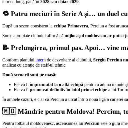
termen lung, până în
2028 sau chiar 2029
.
🔁 Patru meciuri în Serie A și… un duel cu
După un sezon consistent la
echipa Primavera
, Perciun a fost arunca
Surse apropiate clubului afirmă că
mijlocașul moldovean ar putea j
📝 Prelungirea, primul pas. Apoi… vine m
Conform planului
inter
n de dezvoltare al clubului,
Sergiu Perciun n
analizat cu atenție de staff-ul tehnic.
Două scenarii sunt pe masă:
Fie va fi
împrumutat la o altă echipă
pentru a aduna minute și
Fie va fi
promovat definitiv în lotul primei echipe
a lui Torin
În ambele cazuri, e clar că Perciun a urcat într-o nouă ligă a carierei 
🇲🇩 Mândrie pentru Moldova! Perciun, tot
Pentru fotbalul moldovenesc, ascensiunea lui
Perciun
este o gură ime