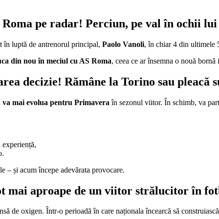
 Roma pe radar! Perciun, pe val în ochii lui
t în luptă de antrenorul principal,
Paolo Vanoli
, în chiar 4 din ultimele
uca din nou în meciul cu AS Roma
, ceea ce ar însemna o nouă bornă 
area decizie! Rămâne la Torino sau pleacă
u va mai evolua pentru Primavera
în sezonul viitor. În schimb, va par
 experiență,
o.
sale – și acum începe adevărata provocare.
 mai aproape de un viitor strălucitor în fo
nsă de oxigen. Într-o perioadă în care naționala încearcă să construiasc