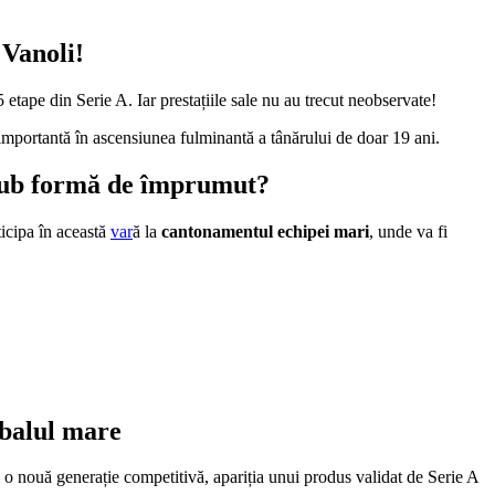
 Vanoli!
 5 etape din Serie A. Iar prestațiile sale nu au trecut neobservate!
importantă în ascensiunea fulminantă a tânărului de doar 19 ani.
 sub formă de împrumut?
ticipa în această
var
ă la
cantonamentul echipei mari
, unde va fi
tbalul mare
ă o nouă generație competitivă, apariția unui produs validat de Serie A