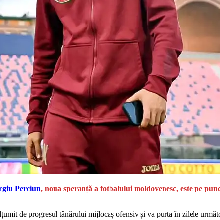
rgiu Perciun
, noua speranță a fotbalului moldovenesc, este pe pun
țumit de progresul tânărului mijlocaș ofensiv și va purta în zilele urmă