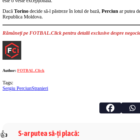
este o veste excepțională.
Dacă
Torino
decide să-l păstreze în lotul de bază,
Perciun
ar putea 
Republica Moldova.
Rămâneți pe FOTBAL.Click pentru detalii exclusive despre negocieri
Author:
FOTBAL.Click
Tags:
Sergiu Perciun
Stranieri
S-ar putea să-ți placă
: