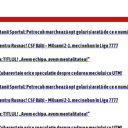
tanii Sportul: Petrocub marchează opt goluri și arată de ce e numă
pentru Rusnac! CSF Bălți – Milsami 2-1, meci nebun în Liga 7777
nta: TITLUL! „Avem echipa, avem mentalitatea!”
 Kubarev taie orice speculație despre cedarea meciului cu UTM!
tanii Sportul: Petrocub marchează opt goluri și arată de ce e numă
pentru Rusnac! CSF Bălți – Milsami 2-1, meci nebun în Liga 7777
nta: TITLUL! „Avem echipa, avem mentalitatea!”
 Kubarev taie orice speculație despre cedarea meciului cu UTM!