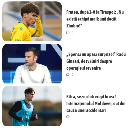
Fratea, după 1-0 la Tiraspol: „Nu
există echipă mai bună decât
Zimbru!”
0
„Sper să nu apară surprize!” Radu
Gînsari, dezvăluiri despre
operație și revenire
0
Bîtca, sezon întrerupt brusc!
Internaționalul Moldovei, out din
cauza unei accidentări
0