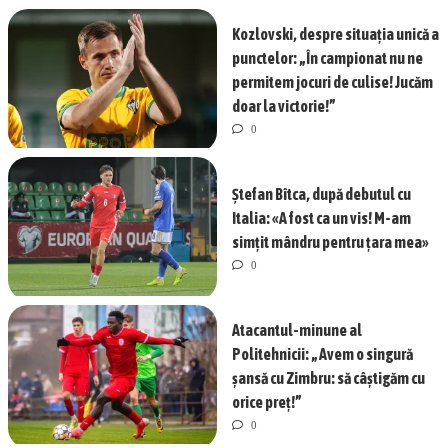
Kozlovski, despre situația unică a
punctelor: „În campionat nu ne
permitem jocuri de culise! Jucăm
doar la victorie!”
0
Ștefan Bîtca, după debutul cu
Italia: «A fost ca un vis! M-am
simțit mândru pentru țara mea»
0
Atacantul-minune al
Politehnicii: „Avem o singură
șansă cu Zimbru: să câștigăm cu
orice preț!”
0