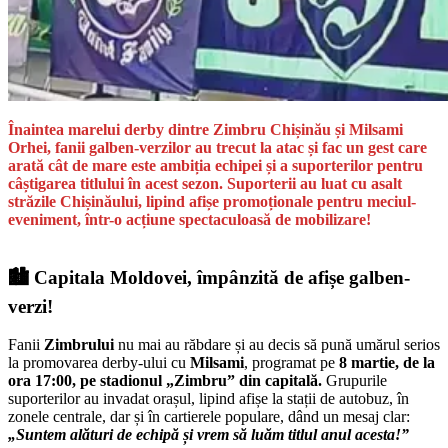
Înaintea marelui derby dintre Zimbru Chișinău și Milsami
Orhei, fanii galben-verzilor au trecut la atac și fac un gest care
arată cât de mare este ambiția echipei și a suporterilor pentru
câștigarea titlului în acest sezon. Suporterii au luat cu asalt
străzile Chișinăului, lipind afișe promoționale pentru meciul-
eveniment, într-o acțiune spectaculoasă de mobilizare!
🏙️ Capitala Moldovei, împânzită de afișe galben-
verzi!
Fanii
Zimbrului
nu mai au răbdare și au decis să pună umărul serios
la promovarea derby-ului cu
Milsami
, programat pe
8 martie, de la
ora 17:00, pe stadionul „Zimbru” din capitală.
Grupurile
suporterilor au invadat orașul, lipind afișe la stații de autobuz, în
zonele centrale, dar și în cartierele populare, dând un mesaj clar:
„Suntem alături de echipă și vrem să luăm titlul anul acesta!”