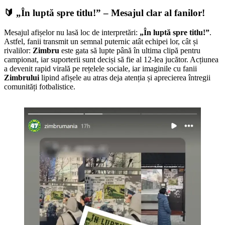
🔰 „În luptă spre titlu!” – Mesajul clar al fanilor!
Mesajul afișelor nu lasă loc de interpretări:
„În luptă spre titlu!”
.
Astfel, fanii transmit un semnal puternic atât echipei lor, cât și
rivalilor:
Zimbru
este gata să lupte până în ultima clipă pentru
campionat, iar suporterii sunt deciși să fie al 12-lea jucător. Acțiunea
a devenit rapid virală pe rețelele sociale, iar imaginile cu fanii
Zimbrului
lipind afișele au atras deja atenția și aprecierea întregii
comunități fotbalistice.