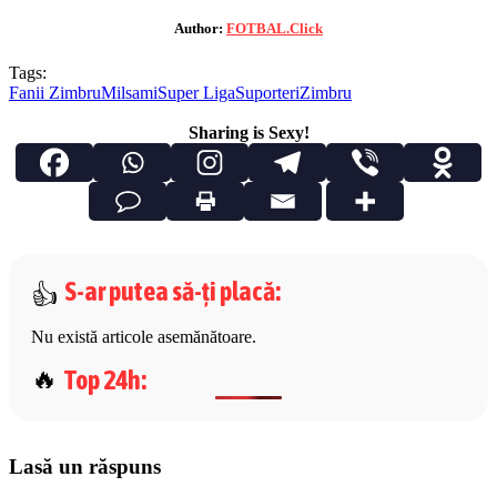
Author:
FOTBAL.Click
Tags:
Fanii Zimbru
Milsami
Super Liga
Suporteri
Zimbru
Sharing is Sexy!
S-ar putea să-ți placă
:
Nu există articole asemănătoare.
Top 24h
:
Lasă un răspuns