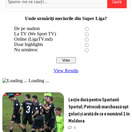
Caută
Unde urmăriți meciurile din Super Liga?
De pe stadion
La TV (We Sport TV)
Online (LigaTV.md)
Doar highlights
Nu urmăresc
View Results
Loading ...
Lecție dură pentru Spartanii
Sportul: Petrocub marchează opt
goluri și arată de ce e numărul 1 în
Moldova
0