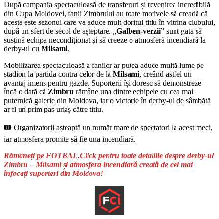
După campania spectaculoasă de transferuri și revenirea incredibilă
din Cupa Moldovei, fanii Zimbrului au toate motivele să creadă că
acesta este sezonul care va aduce mult doritul titlu în vitrina clubului,
după un sfert de secol de așteptare. „
Galben-verzii
” sunt gata să
susțină echipa necondiționat și să creeze o atmosferă incendiară la
derby-ul cu
Milsami
.
Mobilizarea spectaculoasă a fanilor ar putea aduce multă lume pe
stadion la partida contra celor de la
Milsami
, creând astfel un
avantaj imens pentru gazde. Suporterii își doresc să demonstreze
încă o dată că
Zimbru
rămâne una dintre echipele cu cea mai
puternică galerie din Moldova, iar o victorie în derby-ul de sâmbătă
ar fi un prim pas uriaș către titlu.
🎟️ Organizatorii așteaptă un număr mare de spectatori la acest meci,
iar atmosfera promite să fie una incendiară.
Rămâneți pe FOTBAL.Click pentru toate detaliile despre derby-ul
Zimbru – Milsami și atmosfera incendiară creată de cei mai
înfocați suporteri din Moldova!