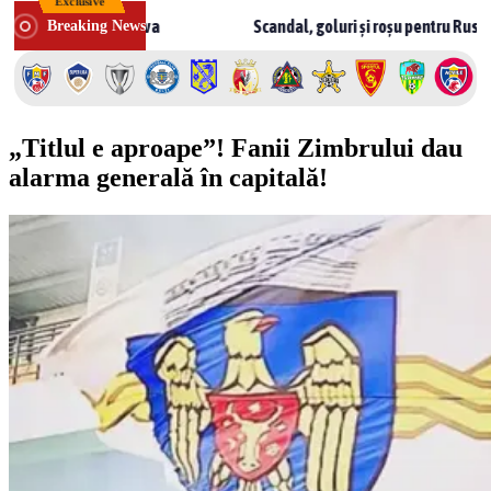
Exclusive
Skip
n Moldova
Scandal, goluri și roșu pentru Rusnac! CSF Bălți – 
Breaking News
to
content
„Titlul e aproape”! Fanii Zimbrului dau
alarma generală în capitală!