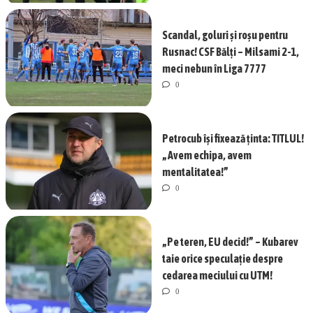
Scandal, goluri și roșu pentru
Rusnac! CSF Bălți – Milsami 2-1,
meci nebun în Liga 7777
0
Petrocub își fixează ținta: TITLUL!
„Avem echipa, avem
mentalitatea!”
0
„Pe teren, EU decid!” – Kubarev
taie orice speculație despre
cedarea meciului cu UTM!
0