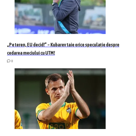
„Pe teren, EU decid!” – Kubarev taie orice speculație despre
cedarea meciului cu UTM!
0