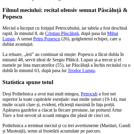
Filmul meciului: recital ofensiv semnat Păscăluță &
Popescu
Meciul a început cu forțajul Petrocubului, iar tabela a fost deschisă
rapid, în minutul 8, de
Cristian Păscăluță
, după pasa lui
Mihai
Lupan
. A urmat
Petru Popescu
(26), golgheterul echipei, care a
dublat avantajul.
La reluare, „leii” au continuat să muște: Popescu a făcut dubla în
minutul 48, servit ideal de Sergiu Plătică. Lupan și-a trecut și el
numele pe lista marcatorilor (55), iar Păscăluță a închis recitalul cu o
dublă în minutul 63, după pasa lui
Teodor Lungu
.
Statistica spune totul
Deși Politehnica a avut mai mult mingea,
Petrocub
a fost net
superior la toate capitolele esențiale: mai multe șuturi (19-14), mai
multe ocazii clare și, evident, eficiență maximă în fața porții.
Apărarea gazdelor a clacat la fiecare presiune, iar portarul Artur
Tuev a fost nevoit să scoată mingea din plasă de cinci ori.
Politehnica a terminat meciul și cu trei avertismente (Mardari, Gandi
și Musteață), semn al frustrării acumulate pe parcurs.