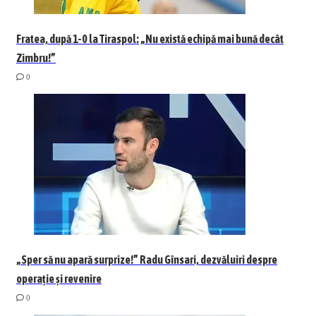
Fratea, după 1-0 la Tiraspol: „Nu există echipă mai bună decât
Zimbru!”
0
„Sper să nu apară surprize!” Radu Gînsari, dezvăluiri despre
operație și revenire
0