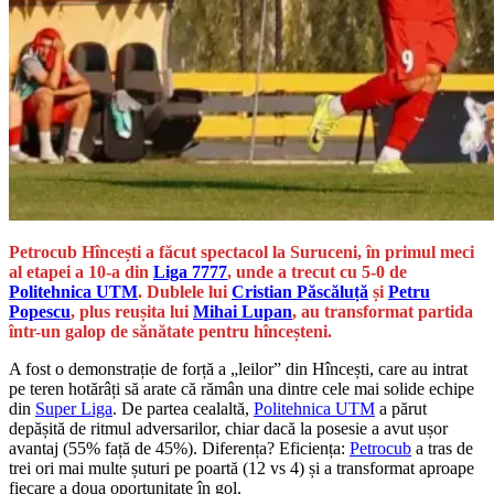
Petrocub Hîncești a făcut spectacol la Suruceni, în primul meci
al etapei a 10-a din
Liga 7777
, unde a trecut cu 5-0 de
Politehnica UTM
. Dublele lui
Cristian Păscăluță
și
Petru
Popescu
, plus reușita lui
Mihai Lupan
, au transformat partida
într-un galop de sănătate pentru hînceșteni.
A fost o demonstrație de forță a „leilor” din Hîncești, care au intrat
pe teren hotărâți să arate că rămân una dintre cele mai solide echipe
din
Super Liga
. De partea cealaltă,
Politehnica UTM
a părut
depășită de ritmul adversarilor, chiar dacă la posesie a avut ușor
avantaj (55% față de 45%). Diferența? Eficiența:
Petrocub
a tras de
trei ori mai multe șuturi pe poartă (12 vs 4) și a transformat aproape
fiecare a doua oportunitate în gol.