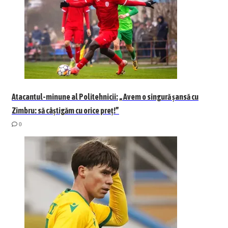
Atacantul-minune al Politehnicii: „Avem o singură șansă cu
Zimbru: să câștigăm cu orice preț!”
0