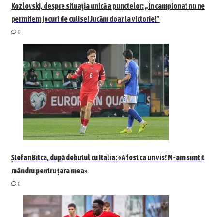
Kozlovski, despre situația unică a punctelor: „În campionat nu ne
permitem jocuri de culise! Jucăm doar la victorie!”
0
Ștefan Bîtca, după debutul cu Italia: «A fost ca un vis! M-am simțit
mândru pentru țara mea»
0