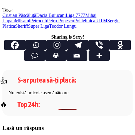
Tags:
Cristian Păscăluță
Dacia Buiucani
Liga 7777
Mihai
Lupan
Milsami
Petrocub
Petru Popescu
Politehnica UTM
Sergiu
Platica
Sheriff
Super Liga
Teodor Lungu
Sharing is Sexy!
S-ar putea să-ți placă
:
Nu există articole asemănătoare.
Top 24h
:
Lasă un răspuns