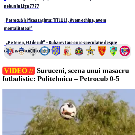
nebun în Liga 7777
Petrocub își fixează ținta: TITLUL! „Avem echipa, avem
mentalitatea!”
„Pe teren, EU decid!” – Kubarev taie orice speculație despre
cedarea meciului cu UTM!
VIDEO //
Suruceni, scena unui masacru
fotbalistic: Politehnica – Petrocub 0-5