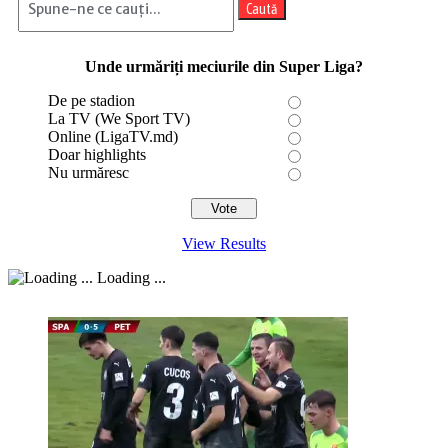
Caută
Unde urmăriți meciurile din Super Liga?
De pe stadion
La TV (We Sport TV)
Online (LigaTV.md)
Doar highlights
Nu urmăresc
View Results
Loading ...