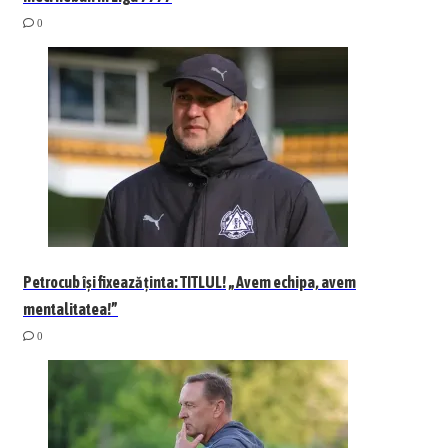
0
Petrocub își fixează ținta: TITLUL! „Avem echipa, avem
mentalitatea!”
0