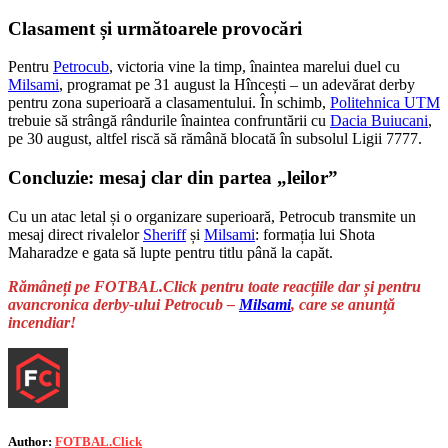
Clasament și următoarele provocări
Pentru
Petrocub
, victoria vine la timp, înaintea marelui duel cu
Milsami
, programat pe 31 august la Hîncești – un adevărat derby
pentru zona superioară a clasamentului. În schimb,
Politehnica UTM
trebuie să strângă rândurile înaintea confruntării cu
Dacia Buiucani
,
pe 30 august, altfel riscă să rămână blocată în subsolul Ligii 7777.
Concluzie: mesaj clar din partea „leilor”
Cu un atac letal și o organizare superioară, Petrocub transmite un
mesaj direct rivalelor
Sheriff
și
Milsami
: formația lui Shota
Maharadze e gata să lupte pentru titlu până la capăt.
Rămâneți pe FOTBAL.Click pentru toate reacțiile dar și pentru
avancronica derby-ului Petrocub –
Milsami
, care se anunță
incendiar!
Author:
FOTBAL.Click