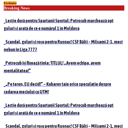
Exclusive
Skip
Breaking News
to
content
Lecție dură pentru Spartanii Sportul: Petrocub marchează opt
goluri și arată de ce e numărul 1 în Moldova
Scandal, goluri și roșu pentru Rusnac! CSF Bălți – Milsami 2-1, meci
nebun în Liga 7777
Petrocub își fixează ținta: TITLUL! „Avem echipa, avem
mentalitatea!”
„Pe teren, EU decid!” – Kubarev taie orice speculație despre
cedarea meciului cu UTM!
Lecție dură pentru Spartanii Sportul: Petrocub marchează opt
goluri și arată de ce e numărul 1 în Moldova
Scandal, goluri și roșu pentru Rusnac! CSF Bălți – Milsami 2-1, meci