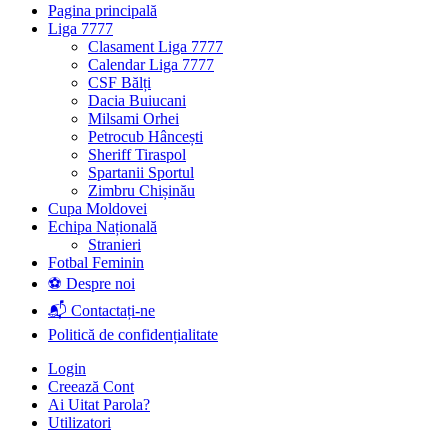
Pagina principală
Liga 7777
Clasament Liga 7777
Calendar Liga 7777
CSF Bălți
Dacia Buiucani
Milsami Orhei
Petrocub Hâncești
Sheriff Tiraspol
Spartanii Sportul
Zimbru Chișinău
Cupa Moldovei
Echipa Națională
Stranieri
Fotbal Feminin
⚽ Despre noi
📬 Contactați-ne
Politică de confidențialitate
Login
Creează Cont
Ai Uitat Parola?
Utilizatori