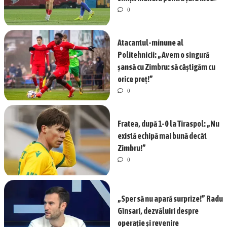
0
Atacantul-minune al
Politehnicii: „Avem o singură
șansă cu Zimbru: să câștigăm cu
orice preț!”
0
Fratea, după 1-0 la Tiraspol: „Nu
există echipă mai bună decât
Zimbru!”
0
„Sper să nu apară surprize!” Radu
Gînsari, dezvăluiri despre
operație și revenire