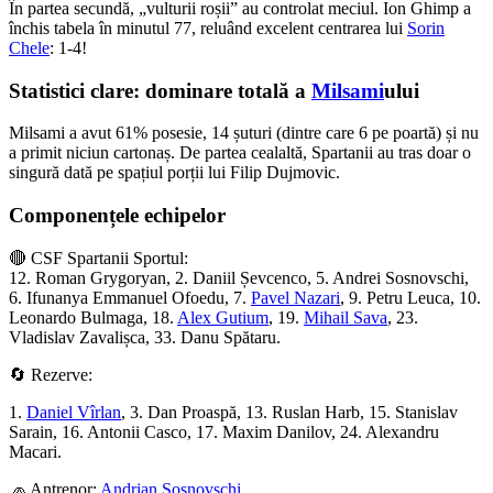
În partea secundă, „vulturii roșii” au controlat meciul. Ion Ghimp a
închis tabela în minutul 77, reluând excelent centrarea lui
Sorin
Chele
: 1-4!
Statistici clare: dominare totală a
Milsami
ului
Milsami a avut 61% posesie, 14 șuturi (dintre care 6 pe poartă) și nu
a primit niciun cartonaș. De partea cealaltă, Spartanii au tras doar o
singură dată pe spațiul porții lui Filip Dujmovic.
Componențele echipelor
🔴 CSF Spartanii Sportul:
12. Roman Grygoryan, 2. Daniil Șevcenco, 5. Andrei Sosnovschi,
6. Ifunanya Emmanuel Ofoedu, 7.
Pavel Nazari
, 9. Petru Leuca, 10.
Leonardo Bulmaga, 18.
Alex Gutium
, 19.
Mihail Sava
, 23.
Vladislav Zavalișca, 33. Danu Spătaru.
🔄 Rezerve:
1.
Daniel Vîrlan
, 3. Dan Proaspă, 13. Ruslan Harb, 15. Stanislav
Sarain, 16. Antonii Casco, 17. Maxim Danilov, 24. Alexandru
Macari.
🧢 Antrenor:
Andrian Sosnovschi
.