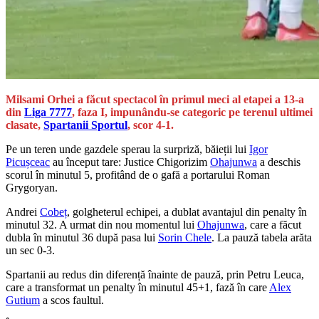
Milsami Orhei a făcut spectacol în primul meci al etapei a 13-a
din
Liga 7777
, faza I, impunându-se categoric pe terenul ultimei
clasate,
Spartanii Sportul
, scor 4-1.
Pe un teren unde gazdele sperau la surpriză, băieții lui
Igor
Picușceac
au început tare: Justice Chigorizim
Ohajunwa
a deschis
scorul în minutul 5, profitând de o gafă a portarului Roman
Grygoryan.
Andrei
Cobeț
, golgheterul echipei, a dublat avantajul din penalty în
minutul 32. A urmat din nou momentul lui
Ohajunwa
, care a făcut
dubla în minutul 36 după pasa lui
Sorin Chele
. La pauză tabela arăta
un sec 0-3.
Spartanii au redus din diferență înainte de pauză, prin Petru Leuca,
care a transformat un penalty în minutul 45+1, fază în care
Alex
Gutium
a scos faultul.