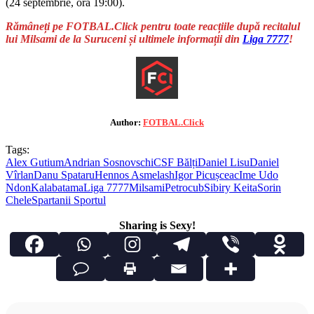
(24 septembrie, ora 19:00).
Rămâneți pe FOTBAL.Click pentru toate reacțiile după recitalul
lui Milsami de la Suruceni și ultimele informații din
Liga 7777
!
Author:
FOTBAL.Click
Tags:
Alex Gutium
Andrian Sosnovschi
CSF Bălți
Daniel Lisu
Daniel
Vîrlan
Danu Spataru
Hennos Asmelash
Igor Picușceac
Ime Udo
Ndon
Kalabatama
Liga 7777
Milsami
Petrocub
Sibiry Keita
Sorin
Chele
Spartanii Sportul
Sharing is Sexy!