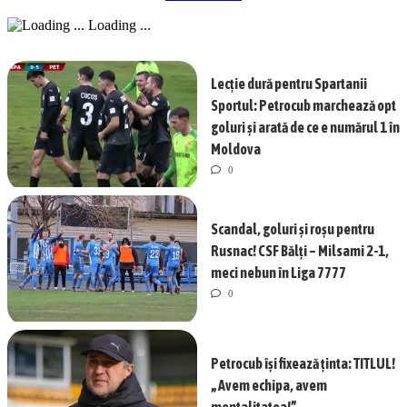
Loading ...
Lecție dură pentru Spartanii
Sportul: Petrocub marchează opt
goluri și arată de ce e numărul 1 în
Moldova
0
Scandal, goluri și roșu pentru
Rusnac! CSF Bălți – Milsami 2-1,
meci nebun în Liga 7777
0
Petrocub își fixează ținta: TITLUL!
„Avem echipa, avem
mentalitatea!”