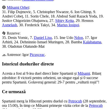
🔵
Milsami Orhei
:
31. Filip Dujmovic, 5. Christopher Nwaeze, 6. Ion Ghimp, 9.
Andrei Cobeț, 11. Sorin Chele, 18. Abdoul Said Razack Yoda, 19.
Justice Chigorizim Ohajunwa, 27.
Sibiry Keita
, 29. Hennos
Asmelash
, 30. Frederick Takyi, 34.
Marius Iosipoi
.
🔄 Rezerve:
35. Denis Vornic, 7.
Daniel Lisu
, 15. Ime Udo
Ndon
, 17. Igor
Arhirii, 24. Dehninnio Ismael Muringen, 28. Bamba
Kalabatama
,
38. Oladotun Olatunde-Mat
🧢 Antrenor: Igor
Picușceac
.
Istoricul duelurilor directe
Acesta a fost al 9-lea duel direct între Spartanii și
Milsami
. Bilanț
zdrobitor: 8 victorii pentru orheieni, un singur egal și 0 succese
pentru Spartanii. Golaveraj general: 29-7 pentru „vulturii roșii”!
Ce urmează
Spartanii merg la Hîncești pentru duelul cu
Petrocub
(28 septembrie,
ora 15:00), în timp ce Milsami primește vizita celor de la
Petrocub