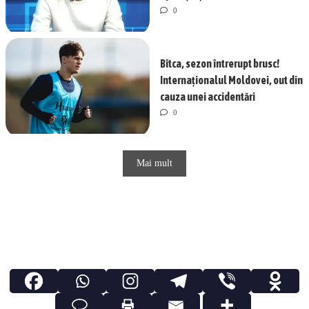
0
Bîtca, sezon întrerupt brusc!
Internaționalul Moldovei, out din
cauza unei accidentări
0
Mai mult