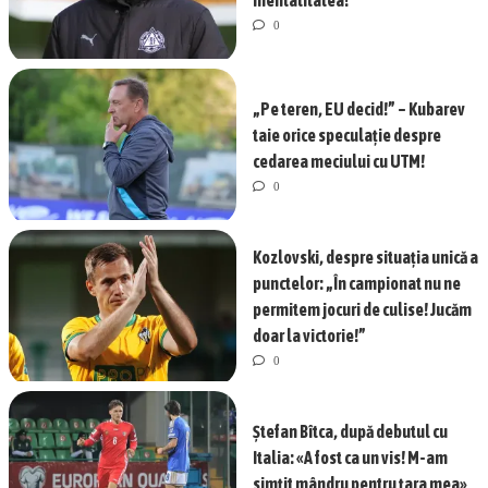
0
„Pe teren, EU decid!” – Kubarev
taie orice speculație despre
cedarea meciului cu UTM!
0
Kozlovski, despre situația unică a
punctelor: „În campionat nu ne
permitem jocuri de culise! Jucăm
doar la victorie!”
0
Ștefan Bîtca, după debutul cu
Italia: «A fost ca un vis! M-am
simțit mândru pentru țara mea»