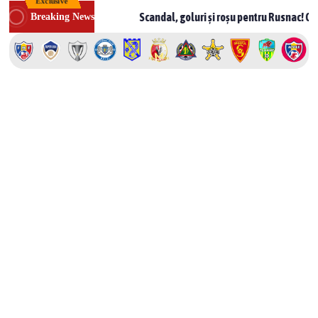
Exclusive
Skip
dova
Scandal, goluri și roșu pentru Rusnac! CSF Bălți – Milsa
Breaking News
to
content