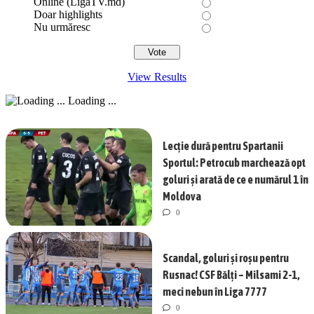
Online (LigaTV.md)
Doar highlights
Nu urmăresc
View Results
Loading ...
Lecție dură pentru Spartanii
Sportul: Petrocub marchează opt
goluri și arată de ce e numărul 1 în
Moldova
0
Scandal, goluri și roșu pentru
Rusnac! CSF Bălți – Milsami 2-1,
meci nebun în Liga 7777
0