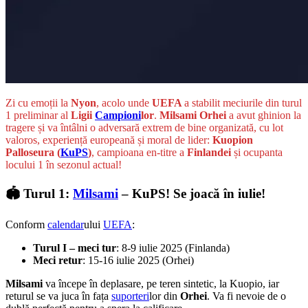
Zi cu emoții la
Nyon
, acolo unde
UEFA
a stabilit meciurile din turul
1 preliminar al
Ligii
Campioni
lor
.
Milsami Orhei
a avut ghinion la
tragere și va întâlni o adversară extrem de bine organizată, cu lot
valoros, experiență europeană și moral de lider:
Kuopion
Palloseura (
KuPS
)
, campioana en-titre a
Finlandei
și ocupanta
locului 1 în sezonul actual!
🏟️ Turul 1:
Milsami
– KuPS! Se joacă în iulie!
Conform
calendar
ului
UEFA
:
Turul I – meci tur
: 8-9 iulie 2025 (Finlanda)
Meci retur
: 15-16 iulie 2025 (Orhei)
Milsami
va începe în deplasare, pe teren sintetic, la Kuopio, iar
returul se va juca în fața
suporteri
lor din
Orhei
. Va fi nevoie de o