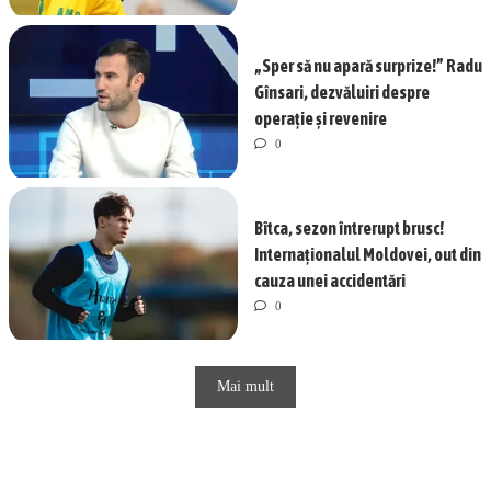
„Sper să nu apară surprize!” Radu
Gînsari, dezvăluiri despre
operație și revenire
0
Bîtca, sezon întrerupt brusc!
Internaționalul Moldovei, out din
cauza unei accidentări
0
Mai mult