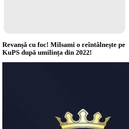
Revanșă cu foc! Milsami o reîntâlnește pe
KuPS după umilința din 2022!