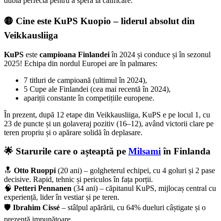
dublă perfectă pentru a spera la calificare.
🟡 Cine este KuPS Kuopio – liderul absolut din
Veikkausliiga
KuPS
este
campioana Finlandei
în 2024 și conduce și în sezonul
2025! Echipa din nordul Europei are în palmares:
7 titluri de campioană (ultimul în 2024),
5 Cupe ale Finlandei (cea mai recentă în 2024),
apariții constante în competițiile europene.
În prezent, după 12 etape din Veikkausliiga, KuPS e pe locul 1, cu
23 de puncte și un golaveraj pozitiv (16–12), având victorii clare pe
teren propriu și o apărare solidă în deplasare.
🌟 Starurile care o așteaptă pe
Milsami
în Finlanda
🔝
Otto Ruoppi
(20 ani) – golgheterul echipei, cu 4 goluri și 2 pase
decisive. Rapid, tehnic și periculos în fața porții.
🧠
Petteri Pennanen
(34 ani) – căpitanul KuPS, mijlocaș central cu
experiență, lider în vestiar și pe teren.
🛡️
Ibrahim Cissé
– stâlpul apărării, cu 64% dueluri câștigate și o
prezență impunătoare.