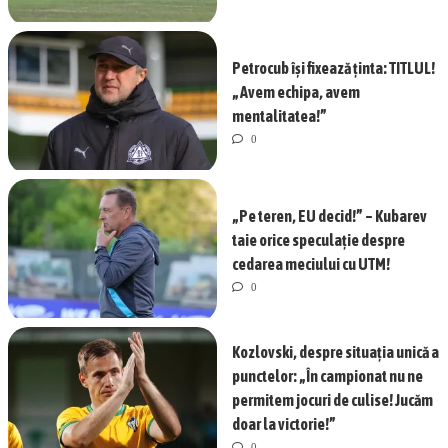
Petrocub își fixează ținta: TITLUL!
„Avem echipa, avem
mentalitatea!”
0
„Pe teren, EU decid!” – Kubarev
taie orice speculație despre
cedarea meciului cu UTM!
0
Kozlovski, despre situația unică a
punctelor: „În campionat nu ne
permitem jocuri de culise! Jucăm
doar la victorie!”
0