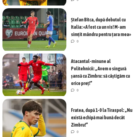
Ștefan Bîtca, după debutul cu
Italia: «A fost ca un vis! M-am
simțit mândru pentru țara mea»
0
Atacantul-minune al
Politehnicii: „Avem o singură
șansă cu Zimbru: să câștigăm cu
orice preț!”
0
Fratea, după 1-0 la Tiraspol: „Nu
există echipă mai bună decât
Zimbru!”
0