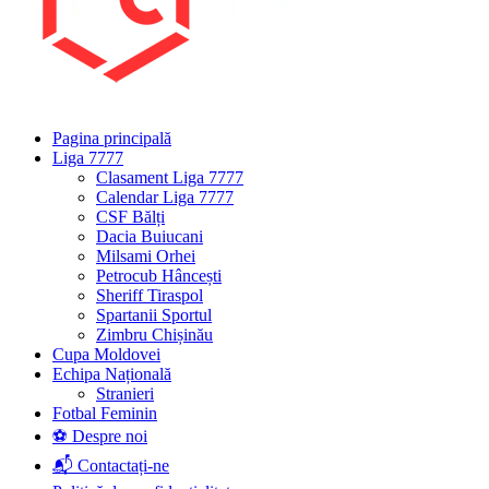
Pagina principală
Liga 7777
Clasament Liga 7777
Calendar Liga 7777
CSF Bălți
Dacia Buiucani
Milsami Orhei
Petrocub Hâncești
Sheriff Tiraspol
Spartanii Sportul
Zimbru Chișinău
Cupa Moldovei
Echipa Națională
Stranieri
Fotbal Feminin
⚽ Despre noi
📬 Contactați-ne