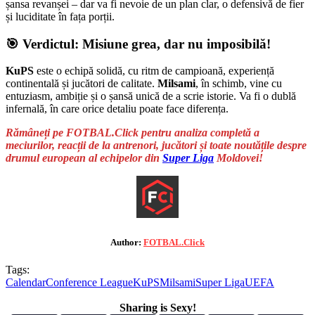
șansa revanșei – dar va fi nevoie de un plan clar, o defensivă de fier
și luciditate în fața porții.
🎯 Verdictul: Misiune grea, dar nu imposibilă!
KuPS
este o echipă solidă, cu ritm de campioană, experiență
continentală și jucători de calitate.
Milsami
, în schimb, vine cu
entuziasm, ambiție și o șansă unică de a scrie istorie. Va fi o dublă
infernală, în care orice detaliu poate face diferența.
Rămâneți pe FOTBAL.Click pentru analiza completă a
meciurilor, reacții de la antrenori, jucători și toate noutățile despre
drumul european al echipelor din
Super Liga
Moldovei!
Author:
FOTBAL.Click
Tags:
Calendar
Conference League
KuPS
Milsami
Super Liga
UEFA
Sharing is Sexy!