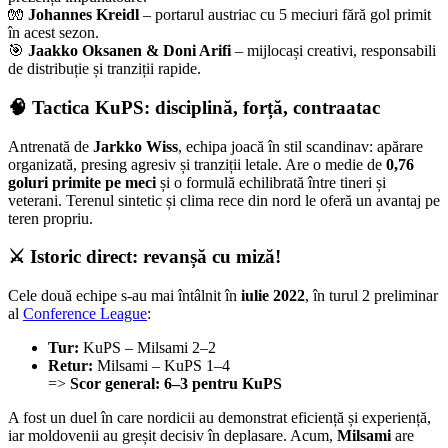
🧤
Johannes Kreidl
– portarul austriac cu 5 meciuri fără gol primit
în acest sezon.
🎯
Jaakko Oksanen & Doni Arifi
– mijlocași creativi, responsabili
de distribuție și tranziții rapide.
🧠 Tactica KuPS: disciplină, forță, contraatac
Antrenată de
Jarkko Wiss
, echipa joacă în stil scandinav: apărare
organizată, presing agresiv și tranziții letale. Are o medie de
0,76
goluri primite pe meci
și o formulă echilibrată între tineri și
veterani. Terenul sintetic și clima rece din nord le oferă un avantaj pe
teren propriu.
⚔️ Istoric direct: revanșă cu miză!
Cele două echipe s-au mai întâlnit în
iulie 2022
, în turul 2 preliminar
al
Conference League
:
Tur:
KuPS – Milsami 2–2
Retur:
Milsami – KuPS 1–4
=>
Scor general: 6–3 pentru KuPS
A fost un duel în care nordicii au demonstrat eficiență și experiență,
iar moldovenii au greșit decisiv în deplasare. Acum,
Milsami
are