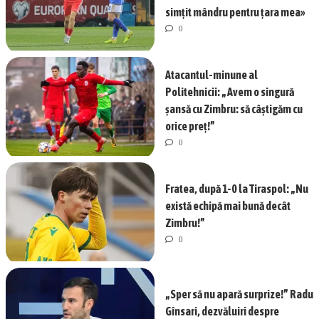
simțit mândru pentru țara mea»
0
Atacantul-minune al
Politehnicii: „Avem o singură
șansă cu Zimbru: să câștigăm cu
orice preț!”
0
Fratea, după 1-0 la Tiraspol: „Nu
există echipă mai bună decât
Zimbru!”
0
„Sper să nu apară surprize!” Radu
Gînsari, dezvăluiri despre