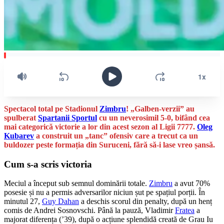
Spectacol total pe Stadionul
Zimbru
! „Galben-verzii” au
spulberat
Spartanii Sportul
cu un neverosimil 5-0, bifând cea
mai categorică victorie a lor din acest sezon al Ligii 7777.
Oleg
Kubarev
a construit un „tanc” ofensiv care a trecut ca un
buldozer peste formația din Suruceni, fără să-i lase vreo șansă.
Cum s-a scris victoria
Meciul a început sub semnul dominării totale.
Zimbru
a avut 70%
posesie și nu a permis adversarilor niciun șut pe spațiul porții. În
minutul 27,
Guy Dahan
a deschis scorul din penalty, după un henț
comis de Andrei Sosnovschi. Până la pauză, Vladimir
Fratea
a
majorat diferența (’39), după o acțiune splendidă creată de Grau Iu