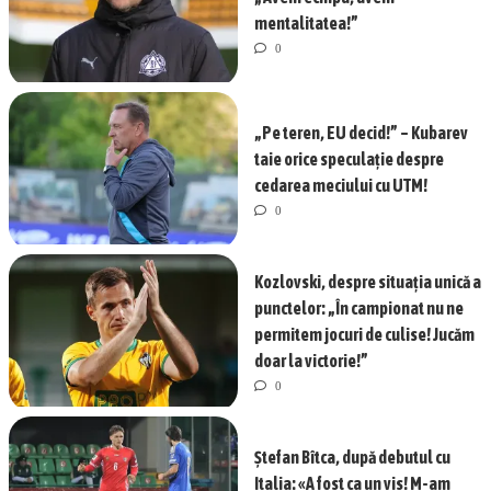
mentalitatea!”
0
„Pe teren, EU decid!” – Kubarev
taie orice speculație despre
cedarea meciului cu UTM!
0
Kozlovski, despre situația unică a
punctelor: „În campionat nu ne
permitem jocuri de culise! Jucăm
doar la victorie!”
0
Ștefan Bîtca, după debutul cu
Italia: «A fost ca un vis! M-am