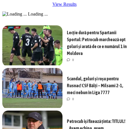
View Results
Loading ...
Lecție dură pentru Spartanii
Sportul: Petrocub marchează opt
goluri și arată de ce e numărul 1 în
Moldova
0
Scandal, goluri și roșu pentru
Rusnac! CSF Bălți – Milsami 2-1,
meci nebun în Liga 7777
0
Petrocub își fixează ținta: TITLUL!
„Avem echipa, avem