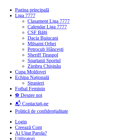
Pagina principală
Liga 7777
Clasament Liga 7777
Calendar Liga 7777
CSF Bălți
Dacia Buiucani
Milsami Orhei
Petrocub Hâncești
Sheriff Tiraspol
Spartanii Sportul
Zimbru Chișinău
Cupa Moldovei
Echipa Națională
Stranieri
Fotbal Feminin
⚽ Despre noi
📬 Contactați-ne
Politică de confidențialitate
Login
Creează Cont
Ai Uitat Parola?
Utilizatori