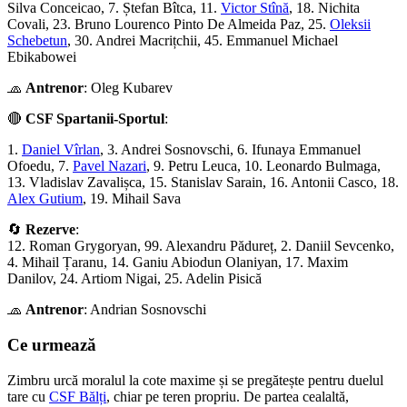
Silva Conceicao, 7. Ștefan Bîtca, 11.
Victor Stînă
, 18. Nichita
Covali, 23. Bruno Lourenco Pinto De Almeida Paz, 25.
Oleksii
Schebetun
, 30. Andrei Macrițchii, 45. Emmanuel Michael
Ebikabowei
🧢
Antrenor
: Oleg Kubarev
🔴
CSF Spartanii-Sportul
:
1.
Daniel Vîrlan
, 3. Andrei Sosnovschi, 6. Ifunaya Emmanuel
Ofoedu, 7.
Pavel Nazari
, 9. Petru Leuca, 10. Leonardo Bulmaga,
13. Vladislav Zavalișca, 15. Stanislav Sarain, 16. Antonii Casco, 18.
Alex Gutium
, 19. Mihail Sava
🔄
Rezerve
:
12. Roman Grygoryan, 99. Alexandru Pădureț, 2. Daniil Sevcenko,
4. Mihail Țaranu, 14. Ganiu Abiodun Olaniyan, 17. Maxim
Danilov, 24. Artiom Nigai, 25. Adelin Pisică
🧢
Antrenor
: Andrian Sosnovschi
Ce urmează
Zimbru urcă moralul la cote maxime și se pregătește pentru duelul
tare cu
CSF Bălți
, chiar pe teren propriu. De partea cealaltă,