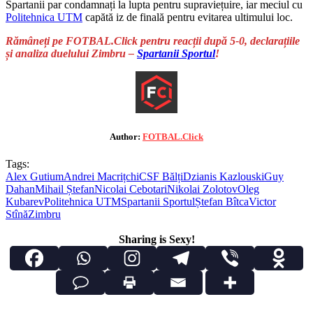
Spartanii par condamnați la lupta pentru supraviețuire, iar meciul cu
Politehnica UTM
capătă iz de finală pentru evitarea ultimului loc.
Rămâneți pe FOTBAL.Click pentru reacții după 5-0, declarațiile
și analiza duelului Zimbru –
Spartanii Sportul
!
Author:
FOTBAL.Click
Tags:
Alex Gutium
Andrei Macrițchi
CSF Bălți
Dzianis Kazlouski
Guy
Dahan
Mihail Ștefan
Nicolai Cebotari
Nikolai Zolotov
Oleg
Kubarev
Politehnica UTM
Spartanii Sportul
Ștefan Bîtca
Victor
Stînă
Zimbru
Sharing is Sexy!