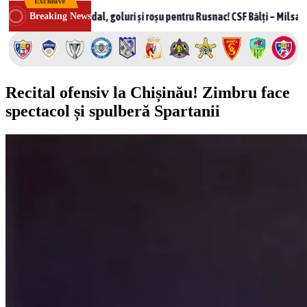
Exclusive
Skip
Scandal, goluri și roșu pentru Rusnac! CSF Bălți – Milsami 2-1, meci n
Breaking News
to
content
Recital ofensiv la Chișinău! Zimbru face
spectacol și spulberă Spartanii