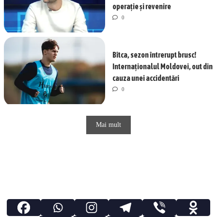
operație și revenire
0
Bîtca, sezon întrerupt brusc!
Internaționalul Moldovei, out din
cauza unei accidentări
0
Mai mult