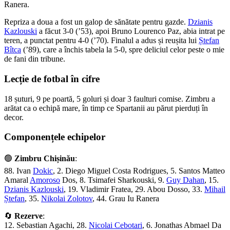
Ranera.
Repriza a doua a fost un galop de sănătate pentru gazde.
Dzianis
Kazlouski
a făcut 3-0 (’53), apoi Bruno Lourenco Paz, abia intrat pe
teren, a punctat pentru 4-0 (’70). Finalul a adus și reușita lui
Ștefan
Bîtca
(’89), care a închis tabela la 5-0, spre deliciul celor peste o mie
de fani din tribune.
Lecție de fotbal în cifre
18 șuturi, 9 pe poartă, 5 goluri și doar 3 faulturi comise. Zimbru a
arătat ca o echipă mare, în timp ce Spartanii au părut pierduți în
decor.
Componențele echipelor
🟢
Zimbru Chișinău
:
88. Ivan
Dokic
, 2. Diego Miguel Costa Rodrigues, 5. Santos Matteo
Amaral
Amoroso
Dos, 8. Tsimafei Sharkouski, 9.
Guy Dahan
, 15.
Dzianis Kazlouski
, 19. Vladimir Fratea, 29. Abou Dosso, 33.
Mihail
Ștefan
, 35.
Nikolai Zolotov
, 44. Grau Iu Ranera
🔄
Rezerve
:
12. Sebastian Agachi, 28.
Nicolai Cebotari
, 6. Jonathas Abmael Da