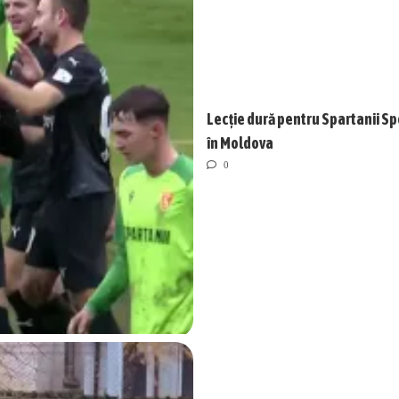
Lecție dură pentru Spartanii Sp
în Moldova
0