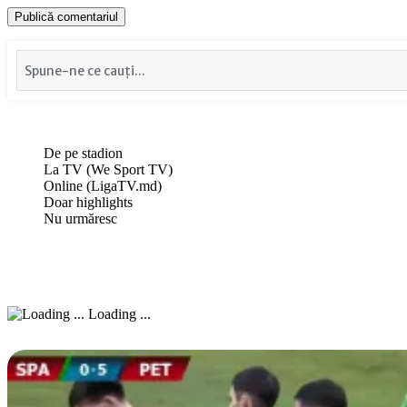
De pe stadion
La TV (We Sport TV)
Online (LigaTV.md)
Doar highlights
Nu urmăresc
Loading ...