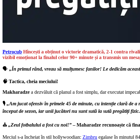
Petrocub
Hîncești a obținut o victorie dramatică, 2-1 contra rival
vizibil emoționat la finalul celor 90+ minute și a transmis un mesaj 
🗣️
„În primul rând, vreau să mulțumesc fanilor! Le dedicăm această v
🧠 Tactica, cheia meciului!
Makharadze
a dezvăluit că planul a fost simplu, dar executat impecab
🎙️
„Am jucat ofensiv în primele 45 de minute, cu intenție clară de a
început de sezon, iar unii jucători nu sunt sută la sută pregătiți fizic.
⛪
„Zeul fotbalului a fost cu noi!”
– Maharadze recunoaște că finalu
Meciul s-a încheiat în stil hollywoodian:
Zimbru
egalase în minutul 84,