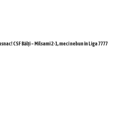
usnac! CSF Bălți – Milsami 2-1, meci nebun în Liga 7777