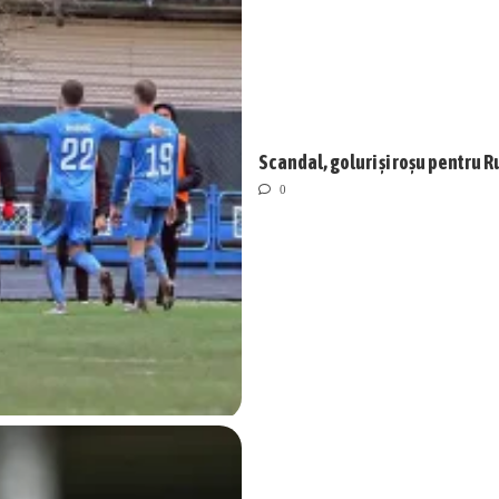
Scandal, goluri și roșu pentru R
0