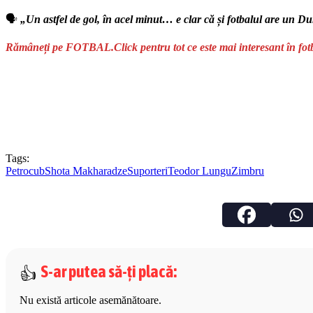
🗣️
„Un astfel de gol, în acel minut… e clar că și fotbalul are un 
Rămâneți pe FOTBAL.Click pentru tot ce este mai interesant în fot
Tags:
Petrocub
Shota Makharadze
Suporteri
Teodor Lungu
Zimbru
S-ar putea să-ți placă
:
Nu există articole asemănătoare.