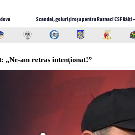
candal, goluri și roșu pentru Rusnac! CSF Bălți – Milsami 2-1, meci
t: „Ne-am retras intenționat!”