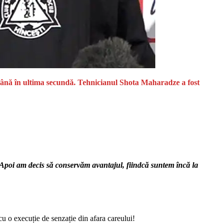
 până în ultima secundă. Tehnicianul Shota Maharadze a fost
 Apoi am decis să conservăm avantajul, fiindcă suntem încă la
cu o execuție de senzație din afara careului!