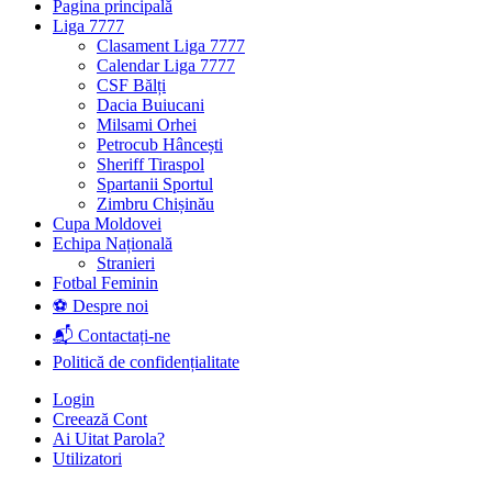
Pagina principală
Liga 7777
Clasament Liga 7777
Calendar Liga 7777
CSF Bălți
Dacia Buiucani
Milsami Orhei
Petrocub Hâncești
Sheriff Tiraspol
Spartanii Sportul
Zimbru Chișinău
Cupa Moldovei
Echipa Națională
Stranieri
Fotbal Feminin
⚽ Despre noi
📬 Contactați-ne
Politică de confidențialitate
Login
Creează Cont
Ai Uitat Parola?
Utilizatori