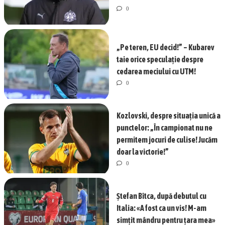
0
„Pe teren, EU decid!” – Kubarev
taie orice speculație despre
cedarea meciului cu UTM!
0
Kozlovski, despre situația unică a
punctelor: „În campionat nu ne
permitem jocuri de culise! Jucăm
doar la victorie!”
0
Ștefan Bîtca, după debutul cu
Italia: «A fost ca un vis! M-am
simțit mândru pentru țara mea»