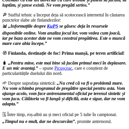
luptăm, și șanse există. Ne vom pregăti serios.”
🔎 Stafful tehnic a început deja să scotocească internetul în căutarea
punctelor slabe ale finlandezilor:
📊 „Informațiile despre
KuPS
se găsesc deja în resursele
disponibile online. Vom analiza jocul lor, vom vedea cum joacă,
iar pe baza acestor date ne vom construi pregătirea. Este o muncă
mare care abia începe.”
🧭
Finlanda, destinație de foc! Prima manșă, pe teren artificial!
🧳
„Pentru mine, este mai bine să jucăm primul meci în deplasare.
E un mic avantaj.”
– spune
Picușceac
, care e conștient de
particularitățile duelului din nord.
🌱 Despre suprafața sintetică:
„Nu cred că va fi o problemă mare.
Nu vom schimba programul de pregătire special pentru asta. Vom
ajunge acolo, vom face antrenamentul oficial pe terenul sintetic și
vom juca. Călătoria va fi lungă și dificilă, asta e sigur, dar ne vom
adapta.”
🗓️ Între timp, roș-albii au și meci oficial pe 5 iulie în campionat.
„Timpul nu e mult, dar ne descurcăm”
, promite antrenorul.