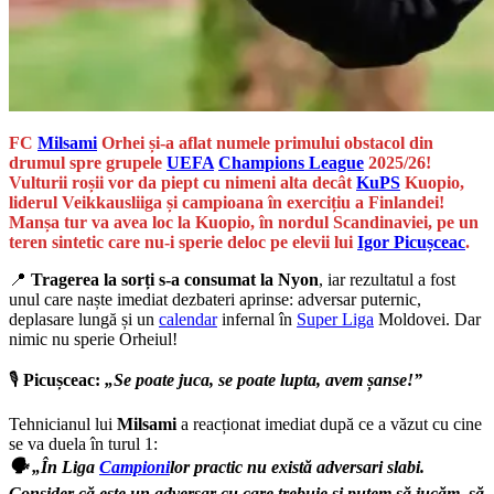
FC
Milsami
Orhei și-a aflat numele primului obstacol din
drumul spre grupele
UEFA
Champions League
2025/26!
Vulturii roșii vor da piept cu nimeni alta decât
KuPS
Kuopio,
liderul Veikkausliiga și campioana în exercițiu a Finlandei!
Manșa tur va avea loc la Kuopio, în nordul Scandinaviei, pe un
teren sintetic care nu-i sperie deloc pe elevii lui
Igor Picușceac
.
📍
Tragerea la sorți s-a consumat la Nyon
, iar rezultatul a fost
unul care naște imediat dezbateri aprinse: adversar puternic,
deplasare lungă și un
calendar
infernal în
Super Liga
Moldovei. Dar
nimic nu sperie Orheiul!
🎙️
Picușceac:
„Se poate juca, se poate lupta, avem șanse!”
Tehnicianul lui
Milsami
a reacționat imediat după ce a văzut cu cine
se va duela în turul 1:
🗣️ „În Liga
Campioni
lor practic nu există adversari slabi.
Consider că este un adversar cu care trebuie și putem să jucăm, să