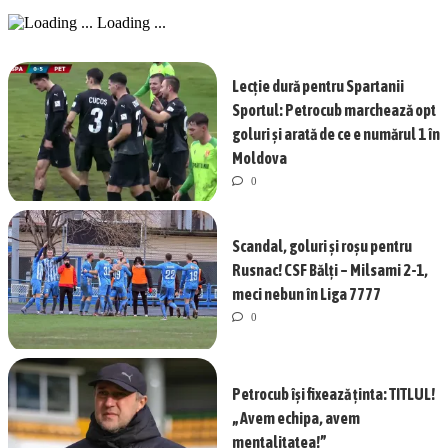
Loading ...
Lecție dură pentru Spartanii
Sportul: Petrocub marchează opt
goluri și arată de ce e numărul 1 în
Moldova
0
Scandal, goluri și roșu pentru
Rusnac! CSF Bălți – Milsami 2-1,
meci nebun în Liga 7777
0
Petrocub își fixează ținta: TITLUL!
„Avem echipa, avem
mentalitatea!”