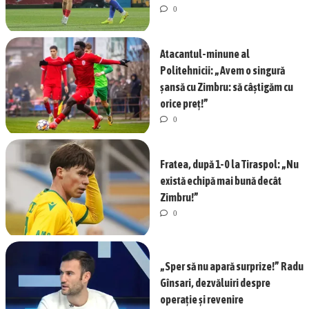
0
Atacantul-minune al
Politehnicii: „Avem o singură
șansă cu Zimbru: să câștigăm cu
orice preț!”
0
Fratea, după 1-0 la Tiraspol: „Nu
există echipă mai bună decât
Zimbru!”
0
„Sper să nu apară surprize!” Radu
Gînsari, dezvăluiri despre
operație și revenire