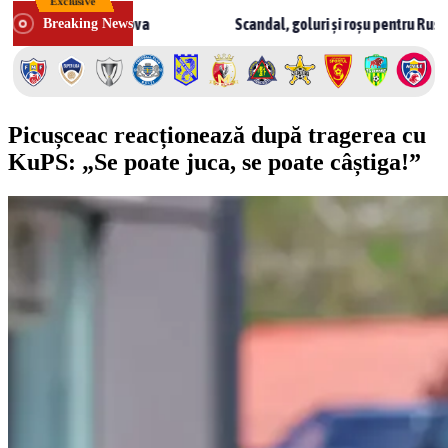
Exclusive
Skip
în Moldova
Scandal, goluri și roșu pentru Rusnac! CSF Bălți 
Breaking News
to
content
Picușceac reacționează după tragerea cu
KuPS: „Se poate juca, se poate câștiga!”