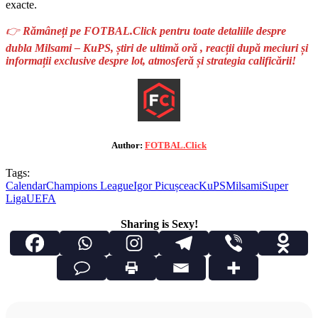
exacte.
👉
Rămâneți pe FOTBAL.Click pentru toate detaliile despre
dubla Milsami – KuPS, știri de ultimă oră , reacții după meciuri și
informații exclusive despre lot, atmosferă și strategia calificării!
Author:
FOTBAL.Click
Tags:
Calendar
Champions League
Igor Picușceac
KuPS
Milsami
Super
Liga
UEFA
Sharing is Sexy!