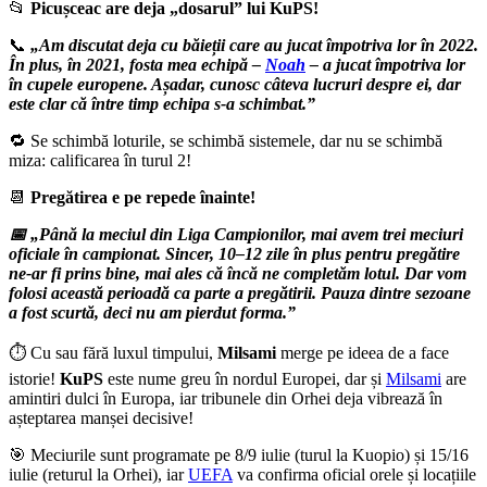
📂
Picușceac are deja „dosarul” lui KuPS!
📞
„Am discutat deja cu băieții care au jucat împotriva lor în 2022.
În plus, în 2021, fosta mea echipă –
Noah
– a jucat împotriva lor
în cupele europene. Așadar, cunosc câteva lucruri despre ei, dar
este clar că între timp echipa s-a schimbat.”
🔁 Se schimbă loturile, se schimbă sistemele, dar nu se schimbă
miza: calificarea în turul 2!
📆
Pregătirea e pe repede înainte!
📅 „Până la meciul din Liga Campionilor, mai avem trei meciuri
oficiale în campionat. Sincer, 10–12 zile în plus pentru pregătire
ne-ar fi prins bine, mai ales că încă ne completăm lotul. Dar vom
folosi această perioadă ca parte a pregătirii. Pauza dintre sezoane
a fost scurtă, deci nu am pierdut forma.”
⏱️ Cu sau fără luxul timpului,
Milsami
merge pe ideea de a face
istorie!
KuPS
este nume greu în nordul Europei, dar și
Milsami
are
amintiri dulci în Europa, iar tribunele din Orhei deja vibrează în
așteptarea manșei decisive!
🎯 Meciurile sunt programate pe 8/9 iulie (turul la Kuopio) și 15/16
iulie (returul la Orhei), iar
UEFA
va confirma oficial orele și locațiile