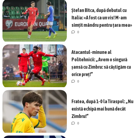
Ștefan Bîtca, după debutul cu
Italia: «A fost ca un vis! M-am
simțit mândru pentru țara mea»
0
Atacantul-minune al
Politehnicii: „Avem o singură
șansă cu Zimbru: să câștigăm cu
orice preț!”
0
Fratea, după 1-0 la Tiraspol: „Nu
există echipă mai bună decât
Zimbru!”
0