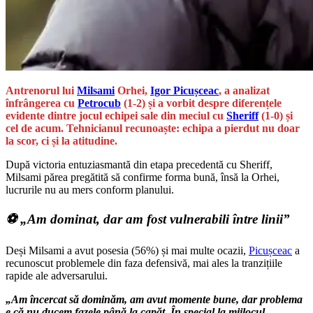
Antrenorul lui
Milsami
Orhei,
Igor Picușceac
, a analizat
înfrângerea cu
Petrocub
(1-2) și a vorbit despre diferențele
evidente dintre jocul echipei sale din meciul cu
Sheriff
(1-0) și
cel de acum. Tehnicianul recunoaște: echipa a pierdut nu doar
la scor, ci și la atitudine.
După victoria entuziasmantă din etapa precedentă cu Sheriff,
Milsami părea pregătită să confirme forma bună, însă la Orhei,
lucrurile nu au mers conform planului.
⚽ „Am dominat, dar am fost vulnerabili între linii”
Deși Milsami a avut posesia (56%) și mai multe ocazii,
Picușceac
a
recunoscut problemele din faza defensivă, mai ales la tranzițiile
rapide ale adversarului.
„Am încercat să dominăm, am avut momente bune, dar problema
e că nu ducem fazele până la capăt. În special la mijlocul