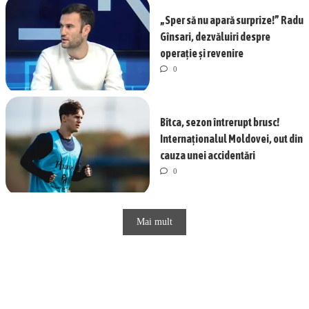
„Sper să nu apară surprize!” Radu
Gînsari, dezvăluiri despre
operație și revenire
0
Bîtca, sezon întrerupt brusc!
Internaționalul Moldovei, out din
cauza unei accidentări
0
Mai mult