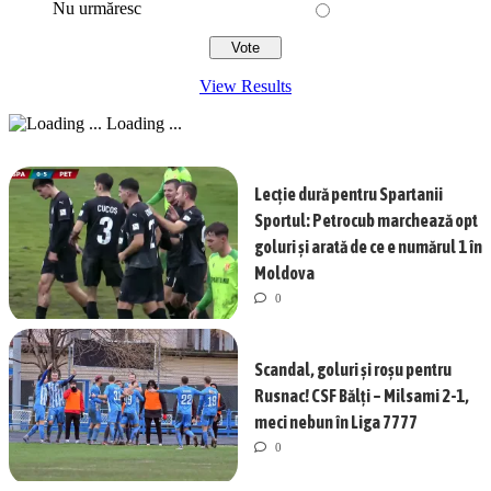
Nu urmăresc
View Results
Loading ...
Lecție dură pentru Spartanii
Sportul: Petrocub marchează opt
goluri și arată de ce e numărul 1 în
Moldova
0
Scandal, goluri și roșu pentru
Rusnac! CSF Bălți – Milsami 2-1,
meci nebun în Liga 7777
0