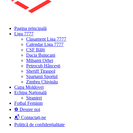
Pagina principală
Liga 7777
Clasament Liga 7777
Calendar Liga 7777
CSF Bălți
Dacia Buiucani
Milsami Orhei
Petrocub Hâncești
Sheriff Tiraspol
Spartanii Sportul
Zimbru Chișinău
Cupa Moldovei
Echipa Națională
Stranieri
Fotbal Feminin
⚽ Despre noi
📬 Contactați-ne
Politică de confidențialitate