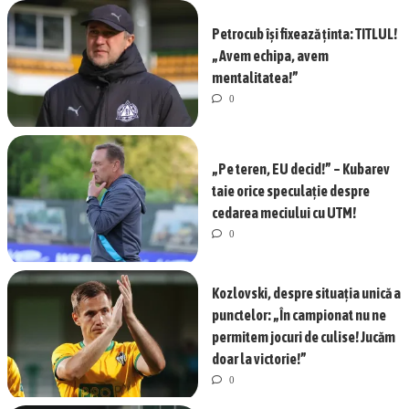
Petrocub își fixează ținta: TITLUL!
„Avem echipa, avem
mentalitatea!”
0
„Pe teren, EU decid!” – Kubarev
taie orice speculație despre
cedarea meciului cu UTM!
0
Kozlovski, despre situația unică a
punctelor: „În campionat nu ne
permitem jocuri de culise! Jucăm
doar la victorie!”
0