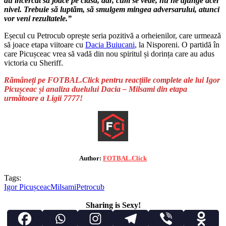
au încercat să joace pe clasă, dar, cum se vede, nu ne ajunge acel
nivel. Trebuie să luptăm, să smulgem mingea adversarului, atunci
vor veni rezultatele.”
Eșecul cu Petrocub oprește seria pozitivă a orheienilor, care urmează
să joace etapa viitoare cu
Dacia Buiucani
, la Nisporeni. O partidă în
care Picușceac vrea să vadă din nou spiritul și dorința care au adus
victoria cu Sheriff.
Rămâneți pe FOTBAL.Click pentru reacțiile complete ale lui Igor
Picușceac și analiza duelului Dacia – Milsami din etapa
următoare a Ligii 7777!
Author:
FOTBAL.Click
Tags:
Igor Picușceac
Milsami
Petrocub
Sharing is Sexy!