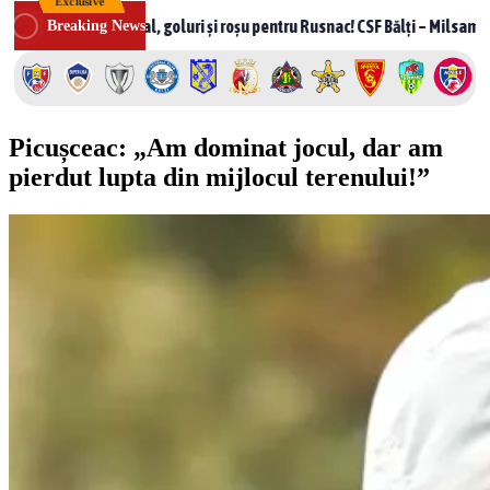
Exclusive
Skip
Scandal, goluri și roșu pentru Rusnac! CSF Bălți – Milsami 2-1, meci nebu
Breaking News
to
content
Picușceac: „Am dominat jocul, dar am
pierdut lupta din mijlocul terenului!”