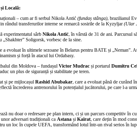
 și Locală:
rnaționali – cum ar fi serbul Nikola Antić
(fundaș stânga)
, brazilianul 
 Din rândul transferurilor interne se remarcă sosirile de la Kyzyljar
(Ular 
rcă experimentatul sârb
Nikola Antić
, în vârstă de 31 de ani. Parcursul
cu „Shakhter” Soligorsk, vorbesc de la sine.
re a evoluat în ultimele sezoane în Belarus pentru BATE și „Neman”. At
inamism și forță în atacul lui Ordabasy.
fotbalul din Moldova – fundașul
Victor Mudrac
și portarul
Dumitru Ce
 aduc un plus de siguranță și stabilitate pe teren.
at și pe mijlocașul
Rashid Abubakar
, care a evoluat până de curând î
flectă încrederea antrenorului în potențialul jucătorului, pe care l-a urmă
ează nu doar o redresare pe plan intern, ci și un parcurs competitiv în 
 unor adversari tradiționali ca
Astana
și
Kairat
, care dețin în mod cons
ntru un loc în cupele UEFA, transformând lotul într-un rival serios în lup