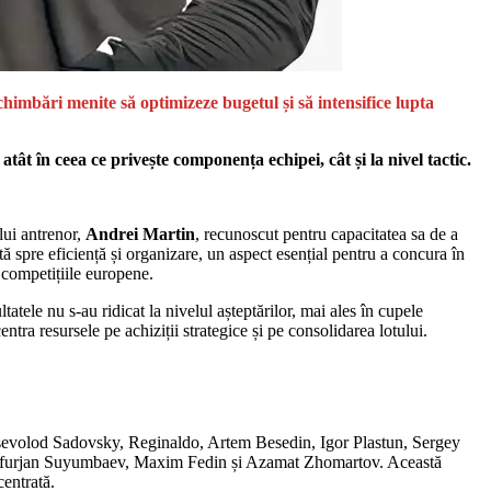
himbări menite să optimizeze bugetul și să intensifice lupta
t în ceea ce privește componența echipei, cât și la nivel tactic.
lui antrenor,
Andrei Martin
, recunoscut pentru capacitatea sa de a
ă spre eficiență și organizare, un aspect esențial pentru a concura în
n competițiile europene.
tele nu s-au ridicat la nivelul așteptărilor, mai ales în cupele
entra resursele pe achiziții strategice și pe consolidarea lotului.
, Vsevolod Sadovsky, Reginaldo, Artem Besedin, Igor Plastun, Sergey
afurjan Suyumbaev, Maxim Fedin și Azamat Zhomartov. Această
centrată.