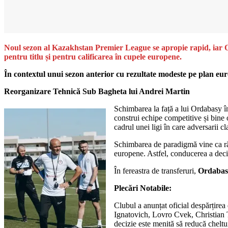
Noul sezon al Kazakhstan Premier League se apropie rapid, iar Orda
pentru titlu și pentru calificarea în cupele europene.
În contextul unui sezon anterior cu rezultate modeste pe plan euro
Reorganizare Tehnică Sub Bagheta lui Andrei Martin
Schimbarea la față a lui Ordabasy î
construi echipe competitive și bine 
cadrul unei ligi în care adversarii cl
Schimbarea de paradigmă vine ca răspu
europene. Astfel, conducerea a decis 
În fereastra de transferuri,
Ordaba
Plecări Notabile:
Clubul a anunțat oficial despărțire
Ignatovich, Lovro Cvek, Christia
decizie este menită să reducă cheltui