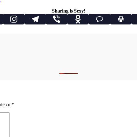
Sharing is Sexy!
ate cu
*