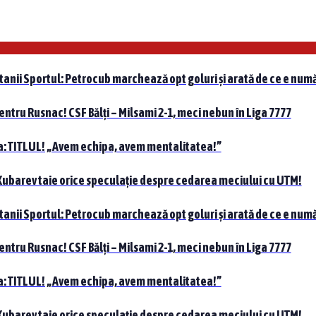
tanii Sportul: Petrocub marchează opt goluri și arată de ce e numă
pentru Rusnac! CSF Bălți – Milsami 2-1, meci nebun în Liga 7777
nta: TITLUL! „Avem echipa, avem mentalitatea!”
 Kubarev taie orice speculație despre cedarea meciului cu UTM!
tanii Sportul: Petrocub marchează opt goluri și arată de ce e numă
pentru Rusnac! CSF Bălți – Milsami 2-1, meci nebun în Liga 7777
nta: TITLUL! „Avem echipa, avem mentalitatea!”
 Kubarev taie orice speculație despre cedarea meciului cu UTM!