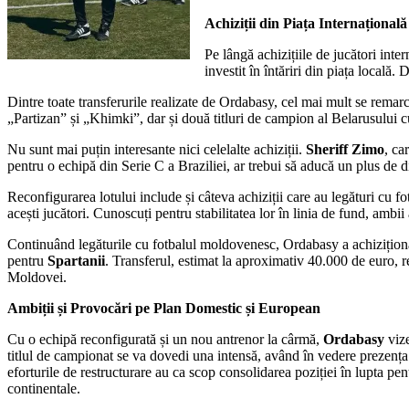
Achiziții din Piața Internațională
Pe lângă achizițiile de jucători inte
investit în întăriri din piața locală.
Dintre toate transferurile realizate de Ordabasy, cel mai mult se rema
„Partizan” și „Khimki”, dar și două titluri de campion al Belarusului 
Nu sunt mai puțin interesante nici celelalte achiziții.
Sheriff Zimo
, ca
pentru o echipă din Serie C a Braziliei, ar trebui să aducă un plus de d
Reconfigurarea lotului include și câteva achiziții care au legături cu 
acești jucători. Cunoscuți pentru stabilitatea lor în linia de fund, ambii
Continuând legăturile cu fotbalul moldovenesc, Ordabasy a achizițion
pentru
Spartanii
. Transferul, estimat la aproximativ 40.000 de euro, re
Moldovei.
Ambiții și Provocări pe Plan Domestic și European
Cu o echipă reconfigurată și un nou antrenor la cârmă,
Ordabasy
viz
titlul de campionat se va dovedi una intensă, având în vedere prezența
eforturile de restructurare au ca scop consolidarea poziției în lupta pe
continentale.