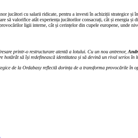
r jucători cu salarii ridicate, pentru a investi în achiziții strategice și în
are să valorifice atât experiența jucătorilor consacrați, cât și energia și 
 provocărilor ligii interne, cât și cerințelor din cupele europene, unde ni
resare printr-o restructurare atentă a lotului. Cu un nou antrenor,
Andr
 hotărât să își redefinească identitatea și să devină un rival serios în 
ategice de la Ordabasy reflectă dorința de a transforma provocările în op
c