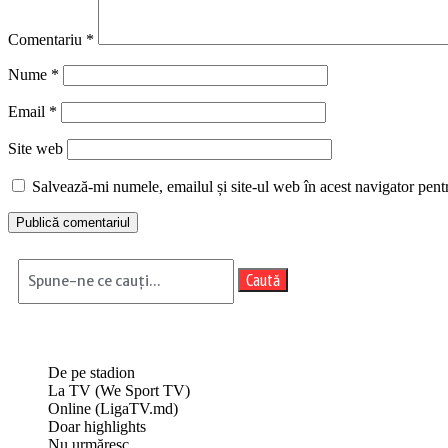
Comentariu
*
Nume
*
Email
*
Site web
Salvează-mi numele, emailul și site-ul web în acest navigator pent
Caută
De pe stadion
La TV (We Sport TV)
Online (LigaTV.md)
Doar highlights
Nu urmăresc