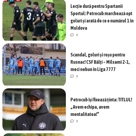
Lecție dură pentru Spartanii
Sportul: Petrocub marchează opt
goluri și arată de ce e numărul 1 în
Moldova
0
Scandal, goluri și roșu pentru
Rusnac! CSF Bălți – Milsami 2-1,
meci nebun în Liga 7777
0
Petrocub își fixează ținta: TITLUL!
„Avem echipa, avem
mentalitatea!”
0