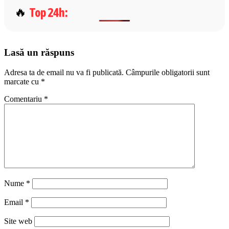
Top 24h
:
Lasă un răspuns
Adresa ta de email nu va fi publicată.
Câmpurile obligatorii sunt
marcate cu
*
Comentariu
*
Nume
*
Email
*
Site web