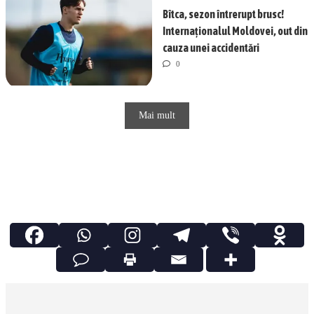
Bîtca, sezon întrerupt brusc!
Internaționalul Moldovei, out din
cauza unei accidentări
0
Mai mult