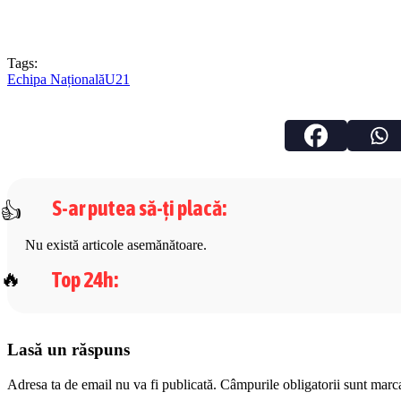
Tags:
Echipa Națională
U21
S-ar putea să-ți placă
:
Nu există articole asemănătoare.
Top 24h
:
Lasă un răspuns
Adresa ta de email nu va fi publicată.
Câmpurile obligatorii sunt marc