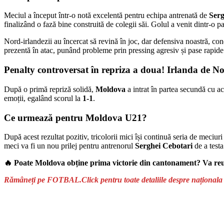
Meciul a început într-o notă excelentă pentru echipa antrenată de
Serg
finalizând o fază bine construită de colegii săi. Golul a venit dintr-o p
Nord-irlandezii au încercat să revină în joc, dar defensiva noastră, c
prezentă în atac, punând probleme prin pressing agresiv și pase rapide
Penalty controversat în repriza a doua! Irlanda de N
După o primă repriză solidă,
Moldova
a intrat în partea secundă cu a
emoții, egalând scorul la
1-1
.
Ce urmează pentru Moldova U21?
După acest rezultat pozitiv, tricolorii mici își continuă seria de meciu
meci va fi un nou prilej pentru antrenorul
Serghei Cebotari
de a testa
🔥 Poate Moldova obține prima victorie din cantonament? Va reu
Rămâneți pe FOTBAL.Click pentru toate detaliile despre naționala U