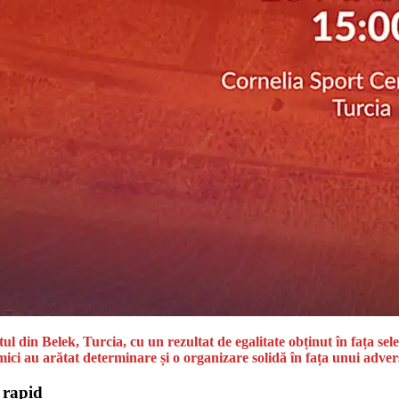
l din Belek, Turcia, cu un rezultat de egalitate obținut în fața sel
i mici au arătat determinare și o organizare solidă în fața unui adv
 rapid