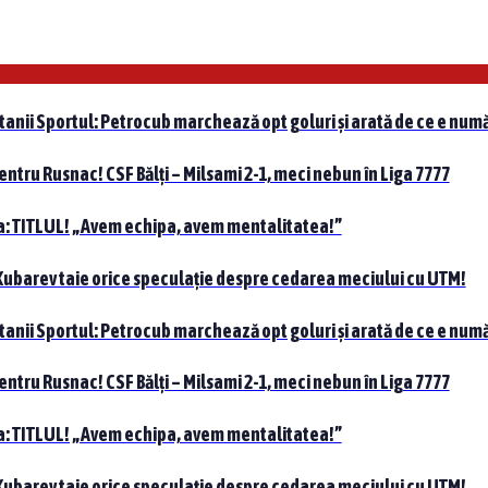
tanii Sportul: Petrocub marchează opt goluri și arată de ce e numă
pentru Rusnac! CSF Bălți – Milsami 2-1, meci nebun în Liga 7777
nta: TITLUL! „Avem echipa, avem mentalitatea!”
 Kubarev taie orice speculație despre cedarea meciului cu UTM!
tanii Sportul: Petrocub marchează opt goluri și arată de ce e numă
pentru Rusnac! CSF Bălți – Milsami 2-1, meci nebun în Liga 7777
nta: TITLUL! „Avem echipa, avem mentalitatea!”
 Kubarev taie orice speculație despre cedarea meciului cu UTM!