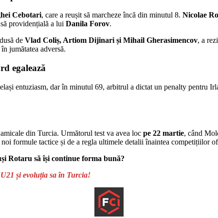
hei Cebotari
, care a reușit să marcheze încă din minutul 8.
Nicolae R
asă providențială a lui
Danila Forov
.
ondusă de
Vlad Coliș, Artiom Dijinari și Mihail Gherasimencov
, a re
 în jumătatea adversă.
ord egalează
celași entuziasm, dar în minutul 69, arbitrul a dictat un penalty pentru I
ri amicale din Turcia. Următorul test va avea loc
pe 22 martie
, când Mol
 noi formule tactice și de a regla ultimele detalii înaintea competițiilor of
și Rotaru să își continue forma bună?
21 și evoluția sa în Turcia!