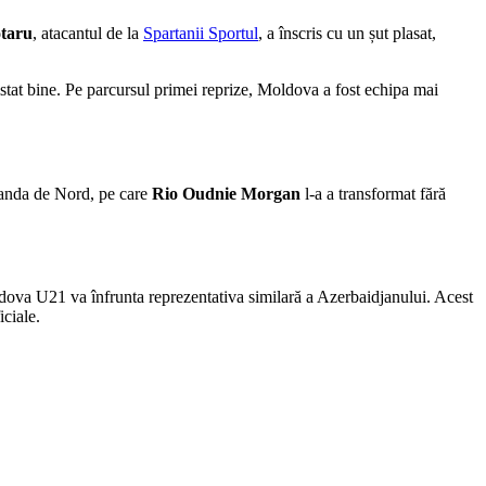
otaru
, atacantul de la
Spartanii Sportul
, a înscris cu un șut plasat,
zistat bine. Pe parcursul primei reprize, Moldova a fost echipa mai
rlanda de Nord, pe care
Rio Oudnie Morgan
l-a a transformat fără
dova U21 va înfrunta reprezentativa similară a Azerbaidjanului. Acest
iciale.