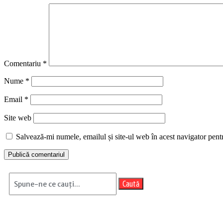
Comentariu
*
Nume
*
Email
*
Site web
Salvează-mi numele, emailul și site-ul web în acest navigator pent
Caută