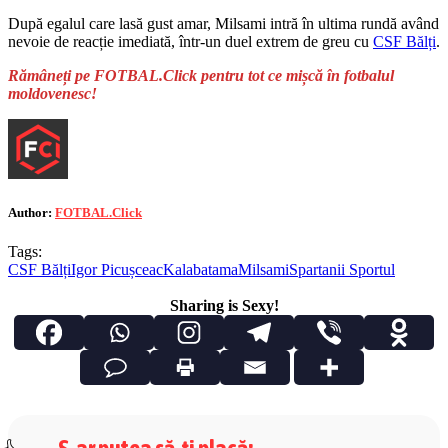
După egalul care lasă gust amar, Milsami intră în ultima rundă având
nevoie de reacție imediată, într-un duel extrem de greu cu
CSF Bălți
.
Rămâneți pe FOTBAL.Click pentru tot ce mișcă în fotbalul
moldovenesc!
Author:
FOTBAL.Click
Tags:
CSF Bălți
Igor Picușceac
Kalabatama
Milsami
Spartanii Sportul
Sharing is Sexy!