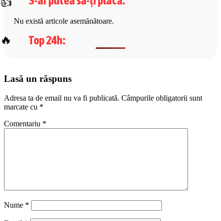
S-ar putea să-ți placă
:
Nu există articole asemănătoare.
Top 24h
:
Lasă un răspuns
Adresa ta de email nu va fi publicată.
Câmpurile obligatorii sunt
marcate cu
*
Comentariu
*
Nume
*