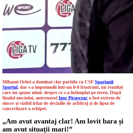
Milsami Orhei a dominat clar partida cu CSF
Spartanii
Sportul
, dar s-a împotmolit într-un 0-0 frustrant, un rezultat
care nu spune nimic despre ce s-a întâmplat pe teren. După
finalul meciului, antrenorul
Igor Picușceac
a fost extrem de
sincer și vizibil iritat de deciziile de arbitraj și de lipsa de
concretizare a echipei.
„Am avut avantaj clar! Am lovit bara și
am avut situații mari!”