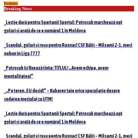
Exclusive
Skip
Breaking News
to
content
Lecție dură pentru Spartanii Sportul: Petrocub marchează opt
goluri și arată de ce e numărul 1 în Moldova
Scandal, goluri și roșu pentru Rusnac! CSF Bălți – Milsami 2-1, meci
nebun în Liga 7777
Petrocub își fixează ținta: TITLUL! „Avem echipa, avem
mentalitatea!”
„Pe teren, EU decid!” – Kubarev taie orice speculație despre
cedarea meciului cu UTM!
Lecție dură pentru Spartanii Sportul: Petrocub marchează opt
goluri și arată de ce e numărul 1 în Moldova
Scandal, goluri și roșu pentru Rusnac! CSF Bălți – Milsami 2-1, meci