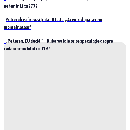
nebun în Liga 7777
Petrocub își fixează ținta: TITLUL! „Avem echipa, avem
mentalitatea!”
„Pe teren, EU decid!” – Kubarev taie orice speculație despre
cedarea meciului cu UTM!