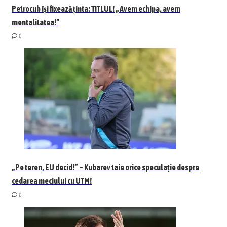
Petrocub își fixează ținta: TITLUL! „Avem echipa, avem
mentalitatea!”
0
„Pe teren, EU decid!” – Kubarev taie orice speculație despre
cedarea meciului cu UTM!
0