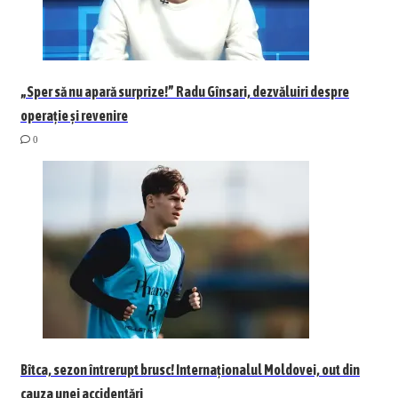
„Sper să nu apară surprize!” Radu Gînsari, dezvăluiri despre
operație și revenire
0
Bîtca, sezon întrerupt brusc! Internaționalul Moldovei, out din
cauza unei accidentări