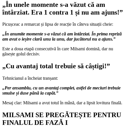
„În unele momente s-a văzut că am
întârziat. Era 1 contra 1 și nu am ajuns!”
Picușceac a remarcat și lipsa de reacție în câteva situații cheie:
„În anumite momente s-a văzut că am întârziat. În prima repriză
am avut o ieșire clară unu la unu, dar jucătorul nu a ajuns.”
Este a doua etapă consecutivă în care Milsami domină, dar nu
găsește golul decisiv.
„Cu avantaj total trebuie să câștigi!”
Tehnicianul a încheiat tranșant:
„Per ansamblu, cu un avantaj complet, astfel de meciuri trebuie
smulse și duse până la capăt.”
Mesaj clar: Milsami a avut totul în mână, dar a lipsit lovitura finală.
MILSAMI SE PREGĂTEȘTE PENTRU
FINALUL DE FAZĂ I