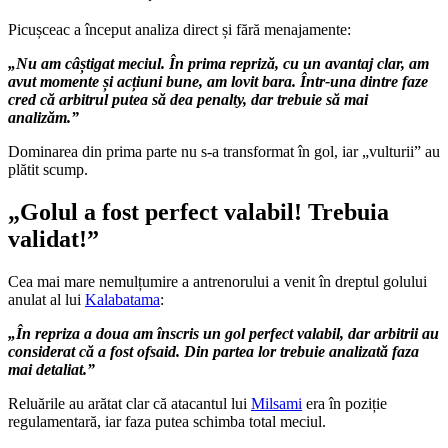
Picușceac a început analiza direct și fără menajamente:
„Nu am câștigat meciul. În prima repriză, cu un avantaj clar, am
avut momente și acțiuni bune, am lovit bara. Într-una dintre faze
cred că arbitrul putea să dea penalty, dar trebuie să mai
analizăm.”
Dominarea din prima parte nu s-a transformat în gol, iar „vulturii” au
plătit scump.
„Golul a fost perfect valabil! Trebuia
validat!”
Cea mai mare nemulțumire a antrenorului a venit în dreptul golului
anulat al lui
Kalabatama
:
„În repriza a doua am înscris un gol perfect valabil, dar arbitrii au
considerat că a fost ofsaid. Din partea lor trebuie analizată faza
mai detaliat.”
Reluările au arătat clar că atacantul lui
Milsami
era în poziție
regulamentară, iar faza putea schimba total meciul.