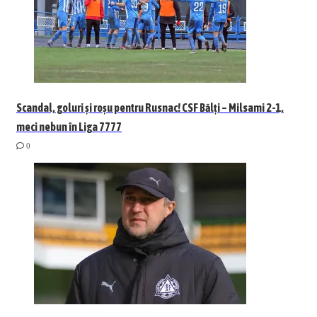
Scandal, goluri și roșu pentru Rusnac! CSF Bălți – Milsami 2-1,
meci nebun în Liga 7777
0