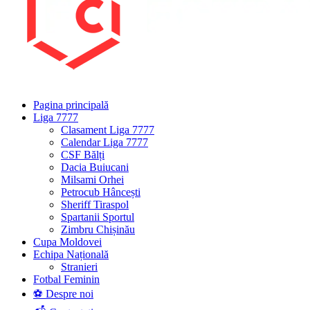
Pagina principală
Liga 7777
Clasament Liga 7777
Calendar Liga 7777
CSF Bălți
Dacia Buiucani
Milsami Orhei
Petrocub Hâncești
Sheriff Tiraspol
Spartanii Sportul
Zimbru Chișinău
Cupa Moldovei
Echipa Națională
Stranieri
Fotbal Feminin
⚽ Despre noi