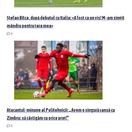
Ștefan Bîtca, după debutul cu Italia: «A fost ca un vis! M-am simțit
mândru pentru țara mea»
0
Atacantul-minune al Politehnicii: „Avem o singură șansă cu
Zimbru: să câștigăm cu orice preț!”
0