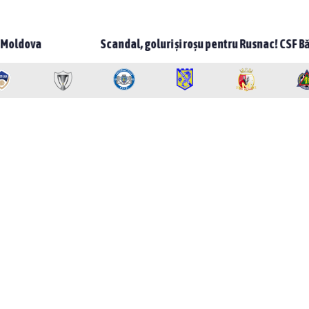
Scandal, goluri și roșu pentru Rusnac! CSF Bălți – Milsami 2-1, me