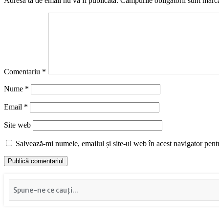
Adresa ta de email nu va fi publicată.
Câmpurile obligatorii sunt marc
Comentariu
*
Nume
*
Email
*
Site web
Salvează-mi numele, emailul și site-ul web în acest navigator pent