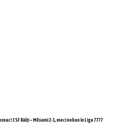
usnac! CSF Bălți – Milsami 2-1, meci nebun în Liga 7777