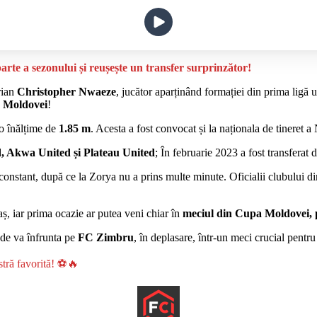
arte a sezonului și reușește un transfer surprinzător!
rian
Christopher Nwaeze
, jucător aparținând formației din prima ligă
 Moldovei
!
 o înălțime de
1.85 m
. Acesta a fost convocat și la naționala de tineret a 
 Akwa United și Plateau United
; În februarie 2023 a fost transferat 
constant, după ce la Zorya nu a prins multe minute. Oficialii clubului din 
aș, iar prima ocazie ar putea veni chiar în
meciul din Cupa Moldovei, 
nde va înfrunta pe
FC Zimbru
, în deplasare, într-un meci crucial pentr
stră favorită! ⚽🔥