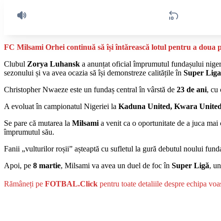
FC Milsami Orhei continuă să își întărească lotul pentru a doua p
Clubul
Zorya Luhansk
a anunțat oficial împrumutul fundașului nige
sezonului și va avea ocazia să își demonstreze calitățile în
Super Liga
Christopher Nwaeze este un fundaș central în vârstă de
23 de ani
, cu
A evoluat în campionatul Nigeriei la
Kaduna United, Kwara United,
Se pare că mutarea la
Milsami
a venit ca o oportunitate de a juca mai 
împrumutul său.
Fanii „vulturilor roșii” așteaptă cu sufletul la gură debutul noului fund
Apoi, pe
8 martie
, Milsami va avea un duel de foc în
Super Ligă
, u
Rămâneți pe
FOTBAL.Click
pentru toate detaliile despre echipa voa