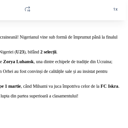
 ucraineană! Nigerianul vine sub formă de împrumut până la finalul
Nigeriei (
U23
), bifând
2 selecții
.
de
Zorya Luhansk
, una dintre echipele de tradiție din Ucraina;
Orhei au fost convinși de calitățile sale și au insistat pentru
pe 1 martie
, când Milsami va juca împotriva celor de la
FC Iskra
.
u lupta din partea superioară a clasamentului!