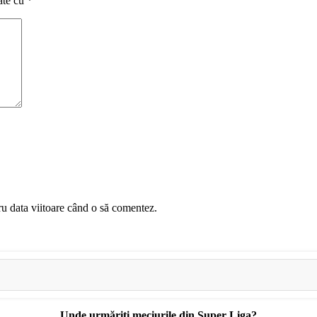
ate cu
*
ru data viitoare când o să comentez.
Unde urmăriți meciurile din Super Liga?