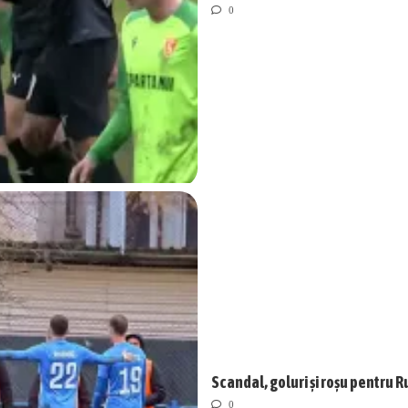
0
Scandal, goluri și roșu pentru R
0