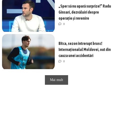
„Sper să nu apară surprize!” Radu
Gînsari, dezvăluiri despre
operație și revenire
0
Bîtca, sezon întrerupt brusc!
Internaționalul Moldovei, out din
cauza unei accidentări
0
Mai mult