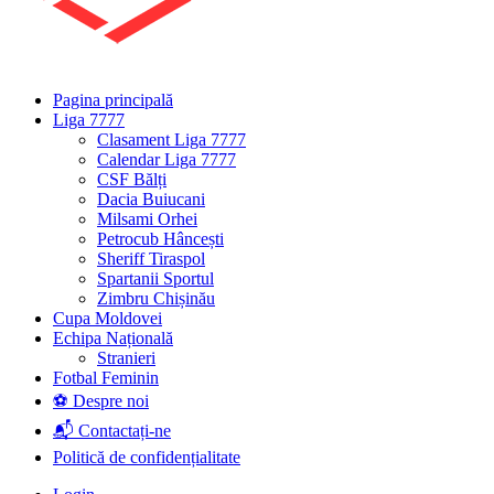
Pagina principală
Liga 7777
Clasament Liga 7777
Calendar Liga 7777
CSF Bălți
Dacia Buiucani
Milsami Orhei
Petrocub Hâncești
Sheriff Tiraspol
Spartanii Sportul
Zimbru Chișinău
Cupa Moldovei
Echipa Națională
Stranieri
Fotbal Feminin
⚽ Despre noi
📬 Contactați-ne
Politică de confidențialitate