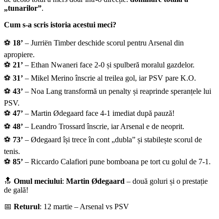
„tunarilor”
.
Cum s-a scris istoria acestui meci?
⚽
18’
– Jurriën Timber deschide scorul pentru Arsenal din
apropiere.
⚽
21’
– Ethan Nwaneri face 2-0 și spulberă moralul gazdelor.
⚽
31’
– Mikel Merino înscrie al treilea gol, iar PSV pare K.O.
⚽
43’
– Noa Lang transformă un penalty și reaprinde speranțele lui
PSV.
⚽
47’
– Martin Ødegaard face 4-1 imediat după pauză!
⚽
48’
– Leandro Trossard înscrie, iar Arsenal e de neoprit.
⚽
73’
– Ødegaard își trece în cont „dubla” și stabilește scorul de
tenis.
⚽
85’
– Riccardo Calafiori pune bomboana pe tort cu golul de 7-1.
🔝
Omul meciului
:
Martin Ødegaard
– două goluri și o prestație
de gală!
📅
Returul
: 12 martie – Arsenal vs PSV