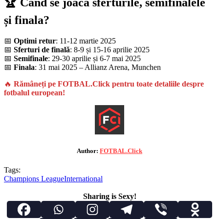
🏆 Când se joacă sferturile, semifinalele
și finala?
📅
Optimi retur
: 11-12 martie 2025
📅
Sferturi de finală
: 8-9 și 15-16 aprilie 2025
📅
Semifinale
: 29-30 aprilie și 6-7 mai 2025
📅
Finala
: 31 mai 2025 – Allianz Arena, Munchen
🔥
Rămâneți pe FOTBAL.Click pentru toate detaliile despre
fotbalul european!
Author:
FOTBAL.Click
Tags:
Champions League
International
Sharing is Sexy!