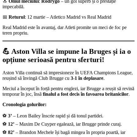
🔝
Omul meciului
:
Rodrygo
– un gol superb și o prestație
impecabilă.
📅
Returul
: 12 martie – Atletico Madrid vs Real Madrid
Real Madrid este în avantaj, dar Atleti promite un meci de foc pe
teren propriu.
💪 Aston Villa se impune la Bruges și ia o
opțiune serioasă pentru sferturi!
Aston Villa continuă să impresioneze în UEFA Champions League,
reușind să învingă Club Brugge cu
3-1 în deplasare
.
Meciul a început în forță pentru englezi, iar Brugge a reușit să revină
temporar în joc, însă
finalul a fost decis în favoarea britanicilor
.
Cronologia golurilor:
⚽
3’
– Leon Bailey înscrie rapid și dă tonul partidei.
⚽
12’
– Maxim De Cuyper egalează, iar Brugge prinde curaj.
⚽
82’
– Brandon Mechele își bagă mingea în propria poartă, iar