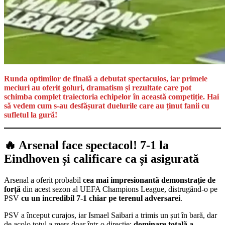
Runda optimilor de finală a debutat spectaculos, iar primele
meciuri au oferit goluri, dramatism și rezultate care pot
schimba complet traiectoria echipelor în această competiție. Hai
să vedem cum s-au desfășurat duelurile care au ținut fanii cu
sufletul la gură!
🔥 Arsenal face spectacol! 7-1 la
Eindhoven și calificare ca și asigurată
Arsenal a oferit probabil
cea mai impresionantă demonstrație de
forță
din acest sezon al UEFA Champions League, distrugând-o pe
PSV
cu un incredibil 7-1 chiar pe terenul adversarei
.
PSV a început curajos, iar Ismael Saibari a trimis un șut în bară, dar
de acolo totul a mers doar într-o direcție:
dominare totală a