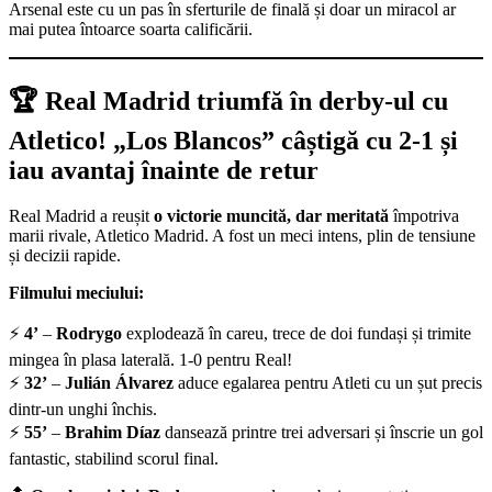
Arsenal este cu un pas în sferturile de finală și doar un miracol ar
mai putea întoarce soarta calificării.
🏆 Real Madrid triumfă în derby-ul cu
Atletico! „Los Blancos” câștigă cu 2-1 și
iau avantaj înainte de retur
Real Madrid a reușit
o victorie muncită, dar meritată
împotriva
marii rivale, Atletico Madrid. A fost un meci intens, plin de tensiune
și decizii rapide.
Filmului meciului:
⚡
4’
–
Rodrygo
explodează în careu, trece de doi fundași și trimite
mingea în plasa laterală. 1-0 pentru Real!
⚡
32’
–
Julián Álvarez
aduce egalarea pentru Atleti cu un șut precis
dintr-un unghi închis.
⚡
55’
–
Brahim Díaz
dansează printre trei adversari și înscrie un gol
fantastic, stabilind scorul final.