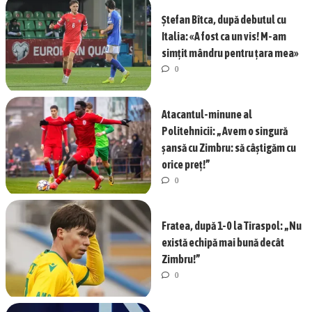
Ștefan Bîtca, după debutul cu
Italia: «A fost ca un vis! M-am
simțit mândru pentru țara mea»
0
Atacantul-minune al
Politehnicii: „Avem o singură
șansă cu Zimbru: să câștigăm cu
orice preț!”
0
Fratea, după 1-0 la Tiraspol: „Nu
există echipă mai bună decât
Zimbru!”
0