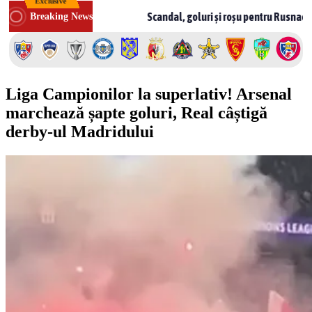
Exclusive
Skip
oldova
Scandal, goluri și roșu pentru Rusnac! CSF Bălți – Mil
Breaking News
to
content
Liga Campionilor la superlativ! Arsenal
marchează șapte goluri, Real câștigă
derby-ul Madridului