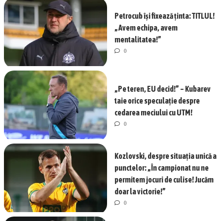
Petrocub își fixează ținta: TITLUL!
„Avem echipa, avem
mentalitatea!”
0
„Pe teren, EU decid!” – Kubarev
taie orice speculație despre
cedarea meciului cu UTM!
0
Kozlovski, despre situația unică a
punctelor: „În campionat nu ne
permitem jocuri de culise! Jucăm
doar la victorie!”
0