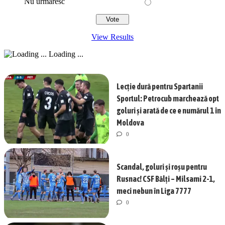
Nu urmăresc
View Results
Loading ...
Lecție dură pentru Spartanii
Sportul: Petrocub marchează opt
goluri și arată de ce e numărul 1 în
Moldova
0
Scandal, goluri și roșu pentru
Rusnac! CSF Bălți – Milsami 2-1,
meci nebun în Liga 7777
0