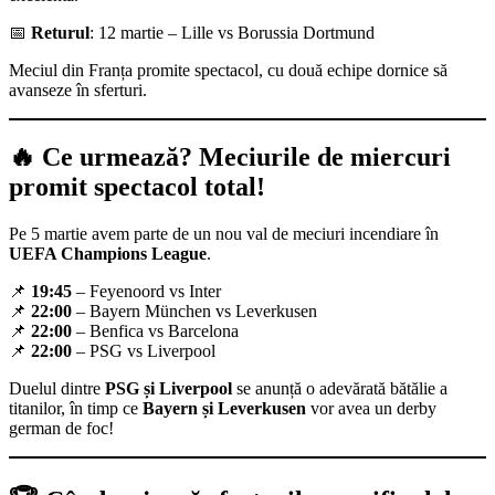
📅
Returul
: 12 martie – Lille vs Borussia Dortmund
Meciul din Franța promite spectacol, cu două echipe dornice să
avanseze în sferturi.
🔥 Ce urmează? Meciurile de miercuri
promit spectacol total!
Pe 5 martie avem parte de un nou val de meciuri incendiare în
UEFA Champions League
.
📌
19:45
– Feyenoord vs Inter
📌
22:00
– Bayern München vs Leverkusen
📌
22:00
– Benfica vs Barcelona
📌
22:00
– PSG vs Liverpool
Duelul dintre
PSG și Liverpool
se anunță o adevărată bătălie a
titanilor, în timp ce
Bayern și Leverkusen
vor avea un derby
german de foc!