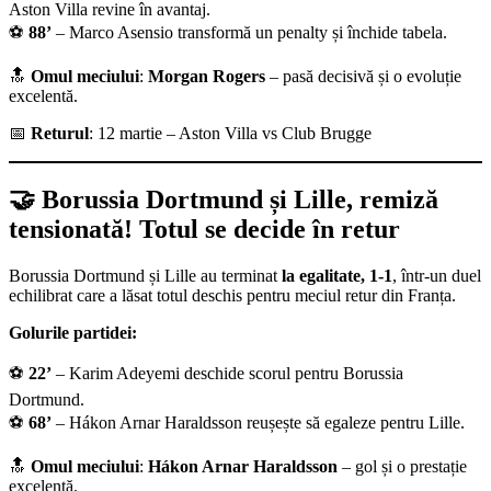
Aston Villa revine în avantaj.
⚽
88’
– Marco Asensio transformă un penalty și închide tabela.
🔝
Omul meciului
:
Morgan Rogers
– pasă decisivă și o evoluție
excelentă.
📅
Returul
: 12 martie – Aston Villa vs Club Brugge
🤝 Borussia Dortmund și Lille, remiză
tensionată! Totul se decide în retur
Borussia Dortmund și Lille au terminat
la egalitate, 1-1
, într-un duel
echilibrat care a lăsat totul deschis pentru meciul retur din Franța.
Golurile partidei:
⚽
22’
– Karim Adeyemi deschide scorul pentru Borussia
Dortmund.
⚽
68’
– Hákon Arnar Haraldsson reușește să egaleze pentru Lille.
🔝
Omul meciului
:
Hákon Arnar Haraldsson
– gol și o prestație
excelentă.