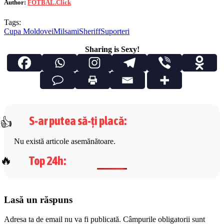
Author:
FOTBAL.Click
Tags:
Cupa Moldovei
Milsami
Sheriff
Suporteri
Sharing is Sexy!
S-ar putea să-ți placă
:
Nu există articole asemănătoare.
Top 24h
:
Lasă un răspuns
Adresa ta de email nu va fi publicată.
Câmpurile obligatorii sunt