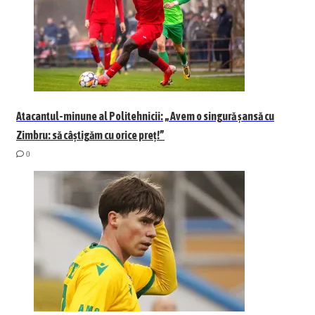
Atacantul-minune al Politehnicii: „Avem o singură șansă cu
Zimbru: să câștigăm cu orice preț!”
0