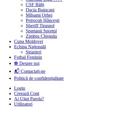
CSF Bălți
Dacia Buiucani
Milsami Orhei
Petrocub Hâncești
Sheriff Tiraspol
Spartanii Sportul
Zimbru Chișinău
Cupa Moldovei
Echipa Națională
Stranieri
Fotbal Feminin
⚽ Despre noi
📬 Contactați-ne
Politică de confidențialitate
Login
Creează Cont
Ai Uitat Parola?
Utilizatori