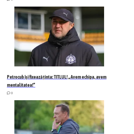
Petrocub își fixează ținta: TITLUL! „Avem echipa, avem
mentalitatea!”
0