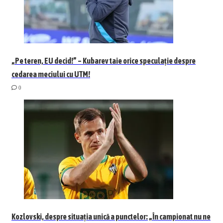
„Pe teren, EU decid!” – Kubarev taie orice speculație despre
cedarea meciului cu UTM!
0
Kozlovski, despre situația unică a punctelor: „În campionat nu ne