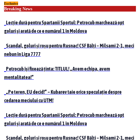
Exclusive
Skip
Breaking News
to
content
Lecție dură pentru Spartanii Sportul: Petrocub marchează opt
goluri și arată de ce e numărul 1 în Moldova
Scandal, goluri și roșu pentru Rusnac! CSF Bălți – Milsami 2-1, meci
nebun în Liga 7777
Petrocub își fixează ținta: TITLUL! „Avem echipa, avem
mentalitatea!”
„Pe teren, EU decid!” – Kubarev taie orice speculație despre
cedarea meciului cu UTM!
Lecție dură pentru Spartanii Sportul: Petrocub marchează opt
goluri și arată de ce e numărul 1 în Moldova
Scandal, goluri și roșu pentru Rusnac! CSF Bălți – Milsami 2-1, meci