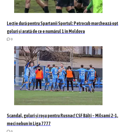
Lecție dură pentru Spartanii Sportul: Petrocub marchează opt
goluri și arată de ce e numărul 1 în Moldova
0
Scandal, goluri și roșu pentru Rusnac! CSF Bălți – Milsami 2-1,
meci nebun în Liga 7777
0