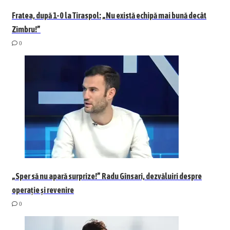
Fratea, după 1-0 la Tiraspol: „Nu există echipă mai bună decât
Zimbru!”
0
„Sper să nu apară surprize!” Radu Gînsari, dezvăluiri despre
operație și revenire
0