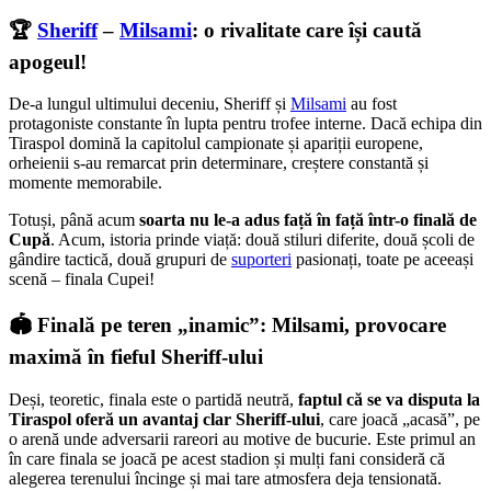
🏆
Sheriff
–
Milsami
: o rivalitate care își caută
apogeul!
De-a lungul ultimului deceniu, Sheriff și
Milsami
au fost
protagoniste constante în lupta pentru trofee interne. Dacă echipa din
Tiraspol domină la capitolul campionate și apariții europene,
orheienii s-au remarcat prin determinare, creștere constantă și
momente memorabile.
Totuși, până acum
soarta nu le-a adus față în față într-o finală de
Cupă
. Acum, istoria prinde viață: două stiluri diferite, două școli de
gândire tactică, două grupuri de
suporteri
pasionați, toate pe aceeași
scenă – finala Cupei!
🏟️ Finală pe teren „inamic”: Milsami, provocare
maximă în fieful Sheriff-ului
Deși, teoretic, finala este o partidă neutră,
faptul că se va disputa la
Tiraspol oferă un avantaj clar Sheriff-ului
, care joacă „acasă”, pe
o arenă unde adversarii rareori au motive de bucurie. Este primul an
în care finala se joacă pe acest stadion și mulți fani consideră că
alegerea terenului încinge și mai tare atmosfera deja tensionată.