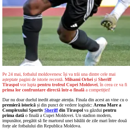
Pe 24 mai, fotbalul moldovenesc își va trăi una dintre cele mai
așteptate pagini de istorie recentă.
Milsami Orhei
și
Sheriff
Tiraspol
vor lupta
pentru trofeul Cupei Moldovei
, în ceea ce va fi
prima lor confruntare directă într-o finală
a competiției!
Dar nu doar duelul inedit atrage atenția. Finala din acest an vine cu o
premieră istorică
și din punct de vedere logistic:
Arena Mare a
Complexului Sportiv
Sheriff
din Tiraspol
va găzdui
pentru
prima dată
o finală a Cupei Moldovei. Un stadion modern,
impunător, pregătit să fie martorul unei bătălii de zile mari între două
forțe ale fotbalului din Republica Moldova.