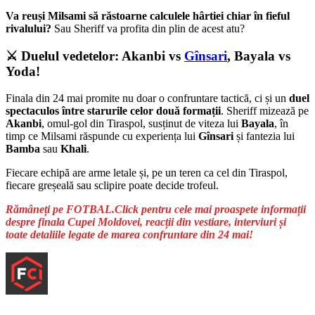
Va reuși Milsami să răstoarne calculele hârtiei chiar în fieful
rivalului?
Sau Sheriff va profita din plin de acest atu?
⚔️ Duelul vedetelor: Akanbi vs
Gînsari
, Bayala vs
Yoda!
Finala din 24 mai promite nu doar o confruntare tactică, ci și un
duel
spectaculos între starurile celor două formații
. Sheriff mizează pe
Akanbi
, omul-gol din Tiraspol, susținut de viteza lui
Bayala
, în
timp ce Milsami răspunde cu experiența lui
Gînsari
și fantezia lui
Bamba
sau
Khali
.
Fiecare echipă are arme letale și, pe un teren ca cel din Tiraspol,
fiecare greșeală sau sclipire poate decide trofeul.
Rămâneți pe FOTBAL.Click pentru cele mai proaspete informații
despre finala Cupei Moldovei, reacții din vestiare, interviuri și
toate detaliile legate de marea confruntare din 24 mai!