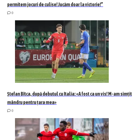
permitem jocuri de culise! Jucăm doar la victorie!”
0
Ștefan Bîtca, după debutul cu Italia: «A fost ca un vis! M-am simțit
mândru pentru țara mea»
0