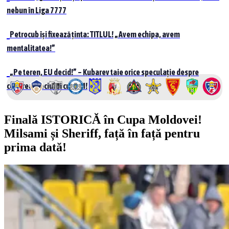
nebun în Liga 7777
Petrocub își fixează ținta: TITLUL! „Avem echipa, avem
mentalitatea!”
„Pe teren, EU decid!” – Kubarev taie orice speculație despre
cedarea meciului cu UTM!
Finală ISTORICĂ în Cupa Moldovei!
Milsami și Sheriff, față în față pentru
prima dată!