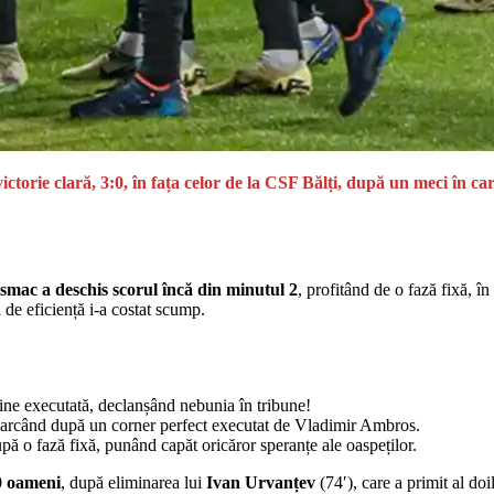
ctorie clară, 3:0, în fața celor de la CSF Bălți, după un meci în care 
smac a deschis scorul încă din minutul 2
, profitând de o fază fixă, în
 de eficiență i-a costat scump.
ine executată, declanșând nebunia în tribune!
 marcând după un corner perfect executat de Vladimir Ambros.
pă o fază fixă, punând capăt oricăror speranțe ale oaspeților.
0 oameni
, după eliminarea lui
Ivan Urvanțev
(74′), care a primit al do