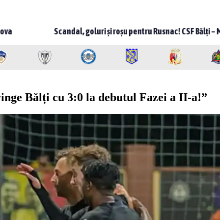
dal, goluri și roșu pentru Rusnac! CSF Bălți – Milsami 2-1, meci neb
nge Bălți cu 3:0 la debutul Fazei a II-a!”