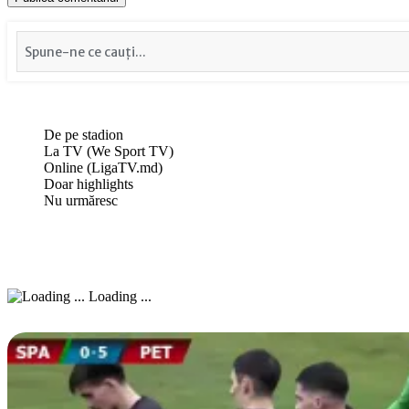
De pe stadion
La TV (We Sport TV)
Online (LigaTV.md)
Doar highlights
Nu urmăresc
Loading ...