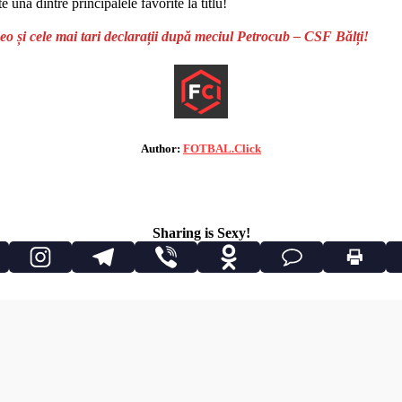
e una dintre principalele favorite la titlu!
o și cele mai tari declarații după meciul Petrocub – CSF Bălți!
Author:
FOTBAL.Click
Sharing is Sexy!