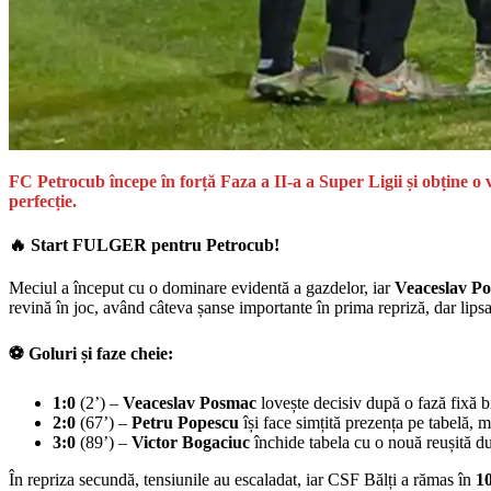
FC Petrocub începe în forță Faza a II-a a Super Ligii și obține o vi
perfecție.
🔥 Start FULGER pentru Petrocub!
Meciul a început cu o dominare evidentă a gazdelor, iar
Veaceslav Po
revină în joc, având câteva șanse importante în prima repriză, dar lipsa
⚽ Goluri și faze cheie:
1:0
(2’) –
Veaceslav Posmac
lovește decisiv după o fază fixă b
2:0
(67’) –
Petru Popescu
își face simțită prezența pe tabelă,
3:0
(89’) –
Victor Bogaciuc
închide tabela cu o nouă reușită du
În repriza secundă, tensiunile au escaladat, iar CSF Bălți a rămas în
1