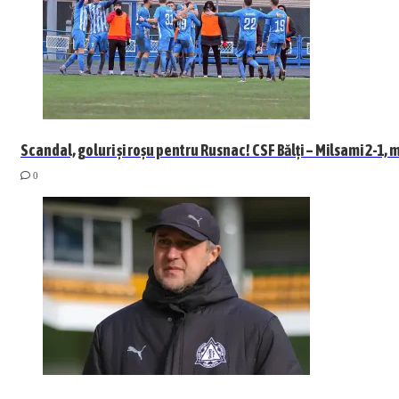
Scandal, goluri și roșu pentru Rusnac! CSF Bălți – Milsami 2-1, 
0