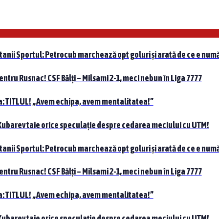
tanii Sportul: Petrocub marchează opt goluri și arată de ce e numă
pentru Rusnac! CSF Bălți – Milsami 2-1, meci nebun în Liga 7777
nta: TITLUL! „Avem echipa, avem mentalitatea!”
 Kubarev taie orice speculație despre cedarea meciului cu UTM!
tanii Sportul: Petrocub marchează opt goluri și arată de ce e numă
pentru Rusnac! CSF Bălți – Milsami 2-1, meci nebun în Liga 7777
nta: TITLUL! „Avem echipa, avem mentalitatea!”
 Kubarev taie orice speculație despre cedarea meciului cu UTM!