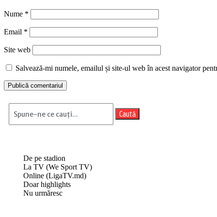
Nume
*
Email
*
Site web
Salvează-mi numele, emailul și site-ul web în acest navigator pent
Caută
De pe stadion
La TV (We Sport TV)
Online (LigaTV.md)
Doar highlights
Nu urmăresc