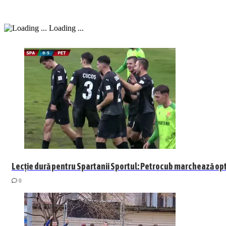
Loading ...
Lecție dură pentru Spartanii Sportul: Petrocub marchează opt 
0