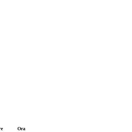
re
Ora