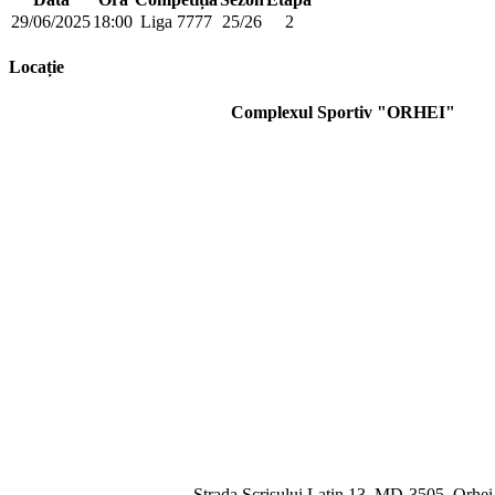
29/06/2025
18:00
Liga 7777
25/26
2
Locație
Complexul Sportiv "ORHEI"
Strada Scrisului Latin 13, MD-3505, Orhei