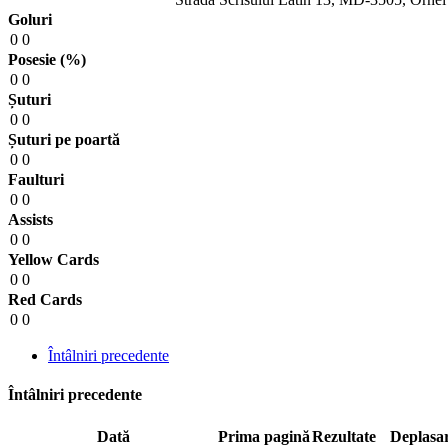
Goluri
0
0
Posesie (%)
0
0
Șuturi
0
0
Șuturi pe poartă
0
0
Faulturi
0
0
Assists
0
0
Yellow Cards
0
0
Red Cards
0
0
Întâlniri precedente
Întâlniri precedente
Dată
Prima pagină
Rezultate
Deplasa