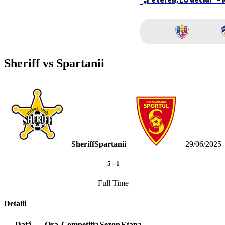
Sheriff vs Spartanii
Sheriff
Spartanii
29/06/2025
5
-
1
Full Time
Detalii
Dată
Ora
Competiția
Sezon
Etapa