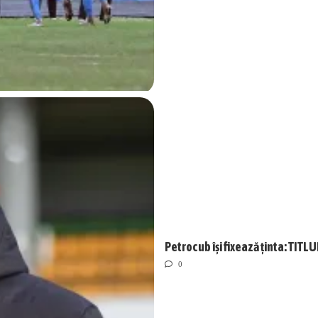
Petrocub își fixează ținta: TIT
0