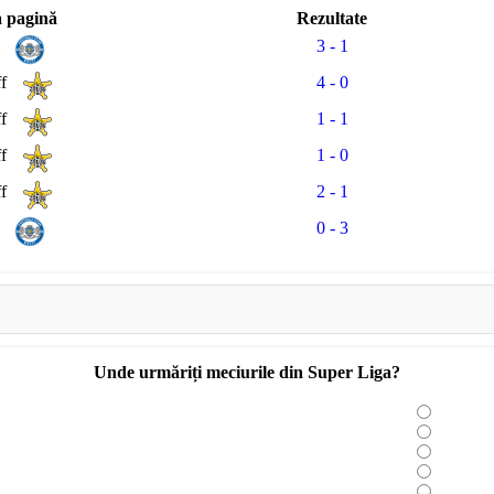
 pagină
Rezultate
i
3 - 1
ff
4 - 0
ff
1 - 1
ff
1 - 0
ff
2 - 1
i
0 - 3
Unde urmăriți meciurile din Super Liga?