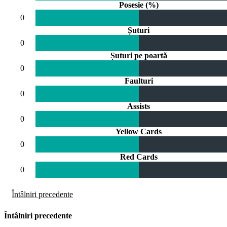
Posesie (%)
0
Șuturi
0
Șuturi pe poartă
0
Faulturi
0
Assists
0
Yellow Cards
0
Red Cards
0
Întâlniri precedente
Întâlniri precedente