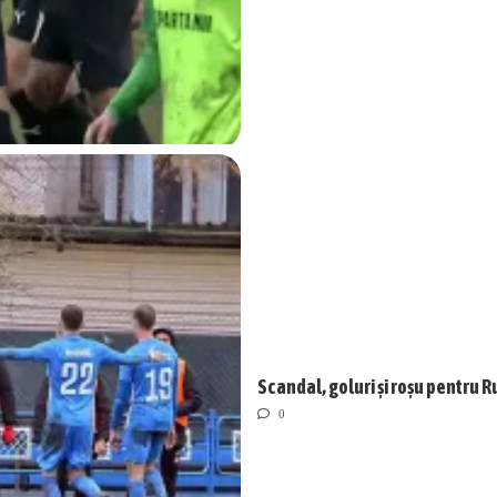
Scandal, goluri și roșu pentru R
0