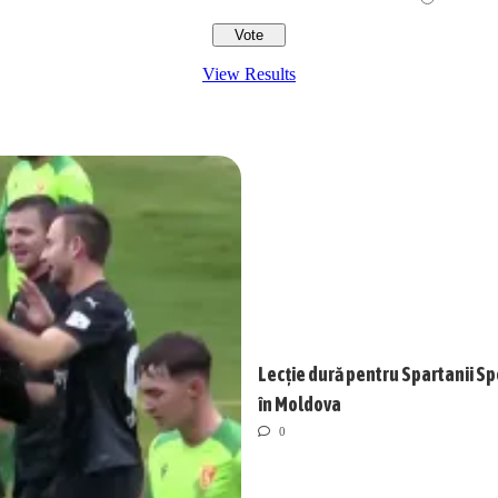
View Results
Lecție dură pentru Spartanii Sp
în Moldova
0