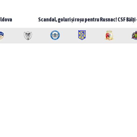
candal, goluri și roșu pentru Rusnac! CSF Bălți – Milsami 2-1, meci