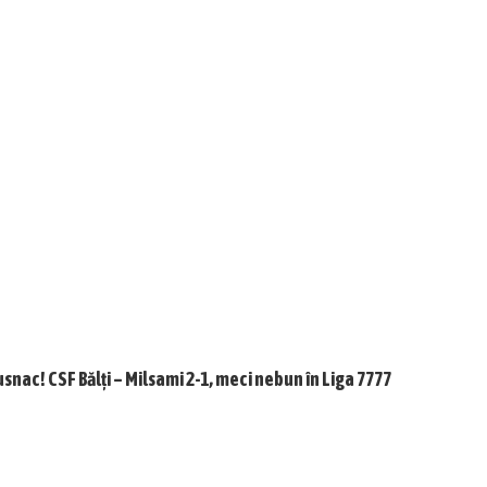
usnac! CSF Bălți – Milsami 2-1, meci nebun în Liga 7777