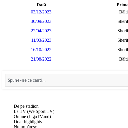
Dată
Prima
03/12/2023
Bălț
30/09/2023
Sheri
22/04/2023
Sheri
11/03/2023
Sheri
16/10/2022
Sheri
21/08/2022
Bălț
De pe stadion
La TV (We Sport TV)
Online (LigaTV.md)
Doar highlights
Nu urmăresc