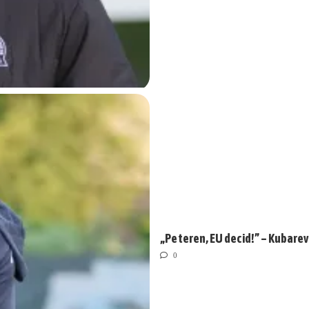
„Pe teren, EU decid!” – Kubarev
0