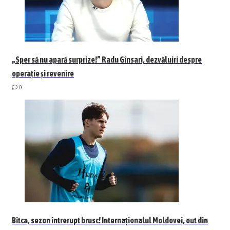
„Sper să nu apară surprize!” Radu Gînsari, dezvăluiri despre
operație și revenire
0
Bîtca, sezon întrerupt brusc! Internaționalul Moldovei, out din