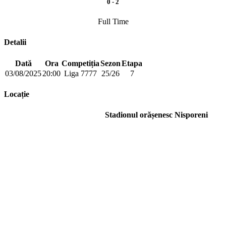
0
-
2
Full Time
Detalii
Dată
Ora
Competiția
Sezon
Etapa
03/08/2025
20:00
Liga 7777
25/26
7
Locație
Stadionul orășenesc Nisporeni