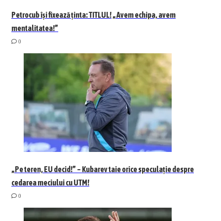
Petrocub își fixează ținta: TITLUL! „Avem echipa, avem
mentalitatea!”
0
„Pe teren, EU decid!” – Kubarev taie orice speculație despre
cedarea meciului cu UTM!
0