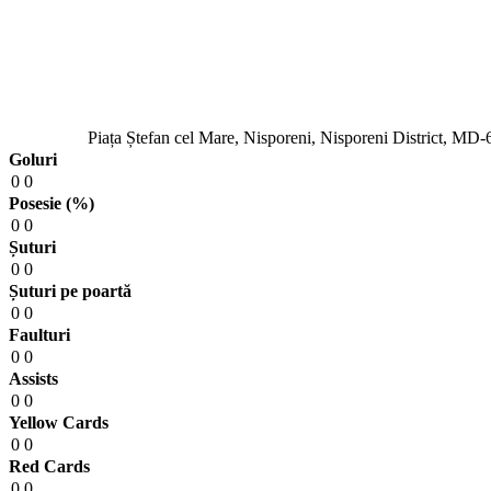
Piața Ștefan cel Mare, Nisporeni, Nisporeni District, MD
Goluri
0
0
Posesie (%)
0
0
Șuturi
0
0
Șuturi pe poartă
0
0
Faulturi
0
0
Assists
0
0
Yellow Cards
0
0
Red Cards
0
0