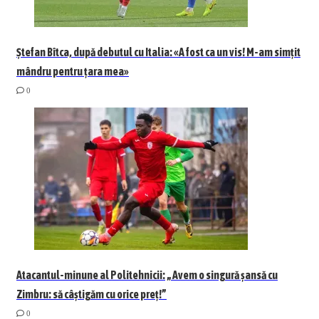
Ștefan Bîtca, după debutul cu Italia: «A fost ca un vis! M-am simțit
mândru pentru țara mea»
0
Atacantul-minune al Politehnicii: „Avem o singură șansă cu
Zimbru: să câștigăm cu orice preț!”
0