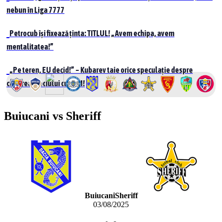
nebun în Liga 7777
Petrocub își fixează ținta: TITLUL! „Avem echipa, avem
mentalitatea!”
„Pe teren, EU decid!” – Kubarev taie orice speculație despre
cedarea meciului cu UTM!
Buiucani vs Sheriff
Buiucani
Sheriff
03/08/2025