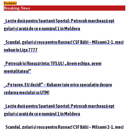
Exclusive
Skip
Breaking News
to
content
Lecție dură pentru Spartanii Sportul: Petrocub marchează opt
goluri și arată de ce e numărul 1 în Moldova
Scandal, goluri și roșu pentru Rusnac! CSF Bălți – Milsami 2-1, meci
nebun în Liga 7777
Petrocub își fixează ținta: TITLUL! „Avem echipa, avem
mentalitatea!”
„Pe teren, EU decid!” – Kubarev taie orice speculație despre
cedarea meciului cu UTM!
Lecție dură pentru Spartanii Sportul: Petrocub marchează opt
goluri și arată de ce e numărul 1 în Moldova
Scandal, goluri și roșu pentru Rusnac! CSF Bălți – Milsami 2-1, meci