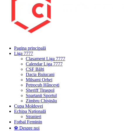
Pagina principală
Liga 7777
Clasament Liga 7777
Calendar Liga 7777
CSF Bălți
Dacia Buiucani
Milsami Orhei
Petrocub Hâncești
Sheriff Tiraspol
Spartanii Sportul
Zimbru Chișinău
Cupa Moldovei
Echipa Națională
Stranieri
Fotbal Feminin
⚽ Despre noi