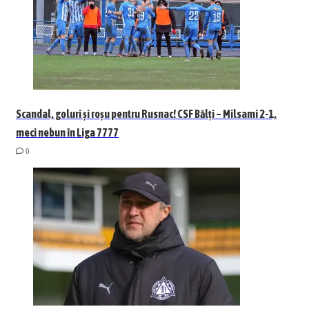
Scandal, goluri și roșu pentru Rusnac! CSF Bălți – Milsami 2-1,
meci nebun în Liga 7777
0