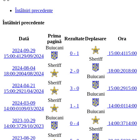
Întâlniri precedente
Întâlniri precedente
Prima
Dată
Rezultate
Deplasare
Ora
pagină
Buiucani
2024-09-29
0 - 1
15:00:41
15:00
15:00:41
29/09/2024
Sheriff
Sheriff
2024-08-04
2 - 0
18:00:20
18:00
18:00:20
04/08/2024
Buiucani
Sheriff
2024-04-21
3 - 0
15:00:29
15:00
15:00:29
21/04/2024
Buiucani
Sheriff
2024-03-09
1 - 1
14:00:01
14:00
14:00:01
09/03/2024
Buiucani
Buiucani
2023-10-29
0 - 4
14:00:37
14:00
14:00:37
29/10/2023
Sheriff
Sheriff
2023-08-20