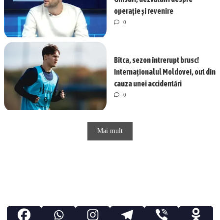
operație și revenire
0
Bîtca, sezon întrerupt brusc!
Internaționalul Moldovei, out din
cauza unei accidentări
0
Mai mult