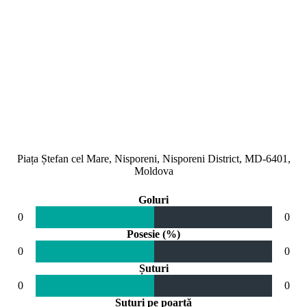
Piața Ștefan cel Mare, Nisporeni, Nisporeni District, MD-6401,
Moldova
Goluri
0
0
Posesie (%)
0
0
Șuturi
0
0
Șuturi pe poartă