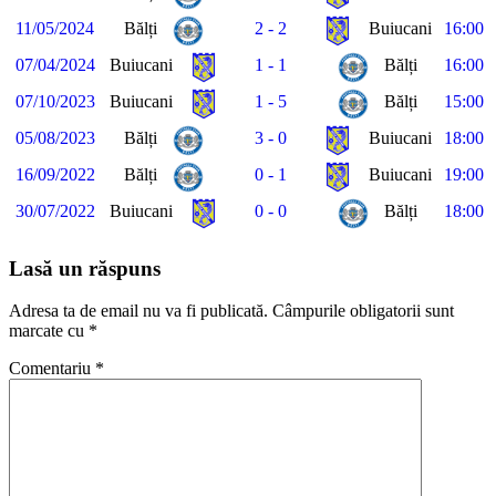
11/05/2024
Bălți
2 - 2
Buiucani
16:00
07/04/2024
Buiucani
1 - 1
Bălți
16:00
07/10/2023
Buiucani
1 - 5
Bălți
15:00
05/08/2023
Bălți
3 - 0
Buiucani
18:00
16/09/2022
Bălți
0 - 1
Buiucani
19:00
30/07/2022
Buiucani
0 - 0
Bălți
18:00
Lasă un răspuns
Adresa ta de email nu va fi publicată.
Câmpurile obligatorii sunt
marcate cu
*
Comentariu
*