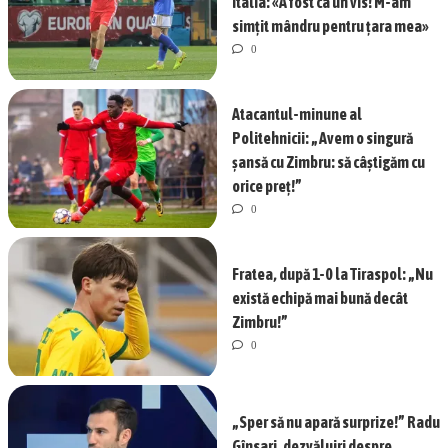
Italia: «A fost ca un vis! M-am
simțit mândru pentru țara mea»
0
Atacantul-minune al
Politehnicii: „Avem o singură
șansă cu Zimbru: să câștigăm cu
orice preț!”
0
Fratea, după 1-0 la Tiraspol: „Nu
există echipă mai bună decât
Zimbru!”
0
„Sper să nu apară surprize!” Radu
Gînsari, dezvăluiri despre