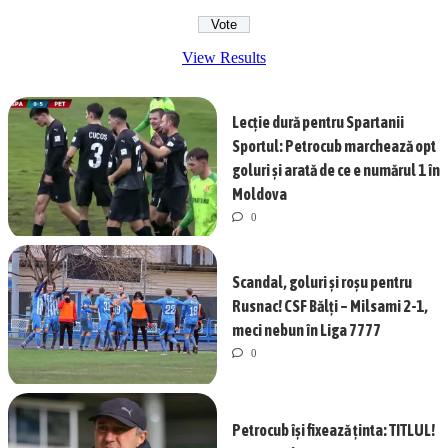
View Results
Lecție dură pentru Spartanii
Sportul: Petrocub marchează opt
goluri și arată de ce e numărul 1 în
Moldova
0
Scandal, goluri și roșu pentru
Rusnac! CSF Bălți – Milsami 2-1,
meci nebun în Liga 7777
0
Petrocub își fixează ținta: TITLUL!