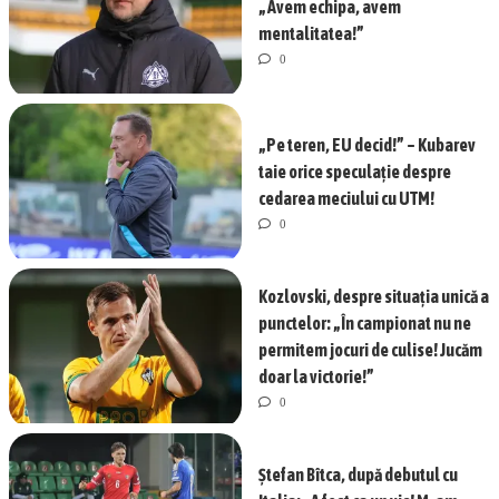
„Avem echipa, avem
mentalitatea!”
0
„Pe teren, EU decid!” – Kubarev
taie orice speculație despre
cedarea meciului cu UTM!
0
Kozlovski, despre situația unică a
punctelor: „În campionat nu ne
permitem jocuri de culise! Jucăm
doar la victorie!”
0
Ștefan Bîtca, după debutul cu