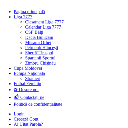
Pagina principală
Liga 7777
Clasament Liga 7777
Calendar Liga 7777
CSF Bălți
Dacia Buiucani
Milsami Orhei
Petrocub Hâncești
Sheriff Tiraspol
Spartanii Sportul
Zimbru Chișinău
Cupa Moldovei
Echipa Națională
Stranieri
Fotbal Feminin
⚽ Despre noi
📬 Contactați-ne
Politică de confidențialitate
Login
Creează Cont
Ai Uitat Parola?