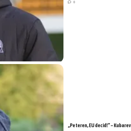
0
„Pe teren, EU decid!” – Kubarev