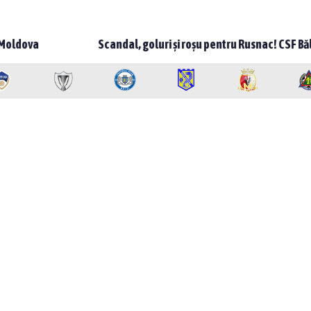
Scandal, goluri și roșu pentru Rusnac! CSF Bălți – Milsami 2-1, mec