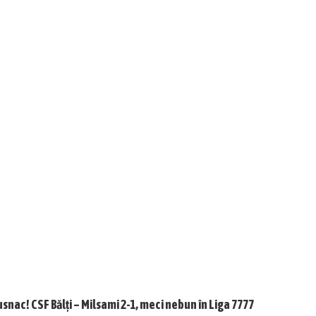
usnac! CSF Bălți – Milsami 2-1, meci nebun în Liga 7777