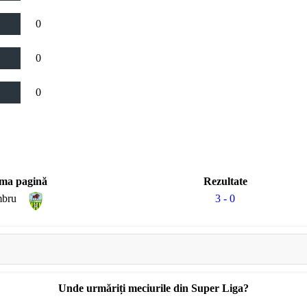
0
0
0
ma pagină
Rezultate
mbru
3 - 0
Unde urmăriți meciurile din Super Liga?