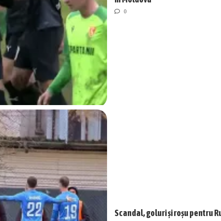
0
Scandal, goluri și roșu pentru R