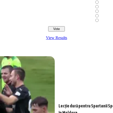
View Results
Lecție dură pentru Spartanii Sp
în Moldova