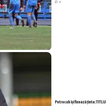
0
Petrocub își fixează ținta: TIT