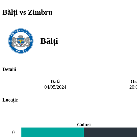
Bălți vs Zimbru
Bălți
Detalii
Dată
Or
04/05/2024
20:
Locație
Goluri
0