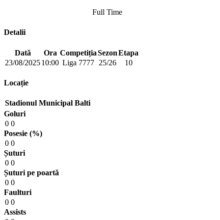
Full Time
Detalii
Dată
Ora
Competiția
Sezon
Etapa
23/08/2025
10:00
Liga 7777
25/26
10
Locație
Stadionul Municipal Balti
Goluri
0
0
Posesie (%)
0
0
Șuturi
0
0
Șuturi pe poartă
0
0
Faulturi
0
0
Assists