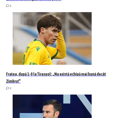
0
Fratea, după 1-0 la Tiraspol: „Nu există echipă mai bună decât
Zimbru!”
0