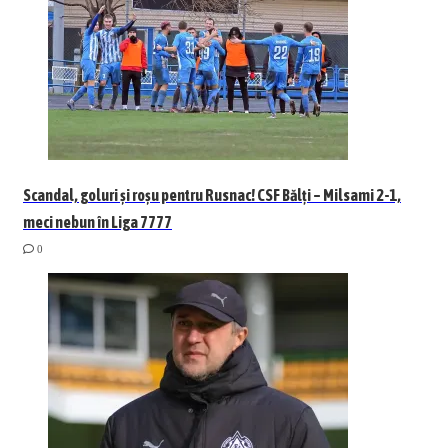
Scandal, goluri și roșu pentru Rusnac! CSF Bălți – Milsami 2-1,
meci nebun în Liga 7777
0