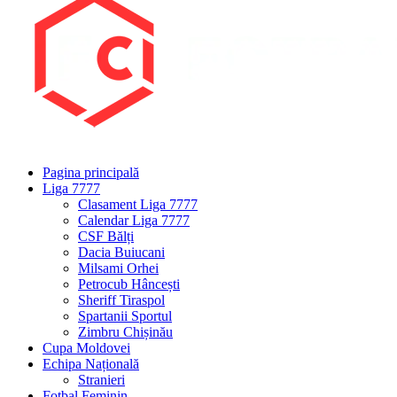
Pagina principală
Liga 7777
Clasament Liga 7777
Calendar Liga 7777
CSF Bălți
Dacia Buiucani
Milsami Orhei
Petrocub Hâncești
Sheriff Tiraspol
Spartanii Sportul
Zimbru Chișinău
Cupa Moldovei
Echipa Națională
Stranieri
Fotbal Feminin