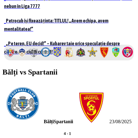
nebun în Liga 7777
Petrocub își fixează ținta: TITLUL! „Avem echipa, avem
mentalitatea!”
„Pe teren, EU decid!” – Kubarev taie orice speculație despre
cedarea meciului cu UTM!
Bălți vs Spartanii
Bălți
Spartanii
23/08/2025
4
-
1