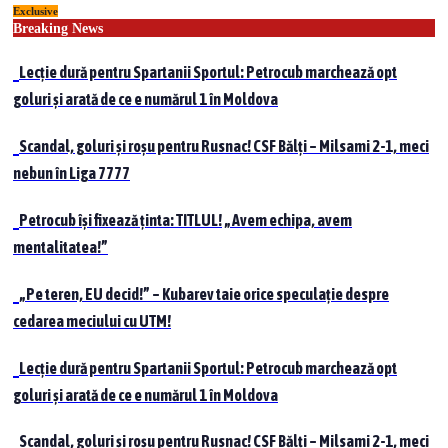
Exclusive
Skip
Breaking News
to
content
Lecție dură pentru Spartanii Sportul: Petrocub marchează opt
goluri și arată de ce e numărul 1 în Moldova
Scandal, goluri și roșu pentru Rusnac! CSF Bălți – Milsami 2-1, meci
nebun în Liga 7777
Petrocub își fixează ținta: TITLUL! „Avem echipa, avem
mentalitatea!”
„Pe teren, EU decid!” – Kubarev taie orice speculație despre
cedarea meciului cu UTM!
Lecție dură pentru Spartanii Sportul: Petrocub marchează opt
goluri și arată de ce e numărul 1 în Moldova
Scandal, goluri și roșu pentru Rusnac! CSF Bălți – Milsami 2-1, meci