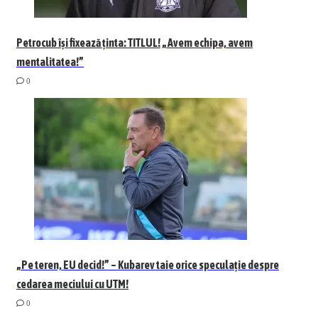
Petrocub își fixează ținta: TITLUL! „Avem echipa, avem
mentalitatea!”
0
„Pe teren, EU decid!” – Kubarev taie orice speculație despre
cedarea meciului cu UTM!
0