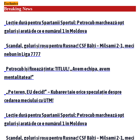
Exclusive
Skip
Breaking News
to
content
Lecție dură pentru Spartanii Sportul: Petrocub marchează opt
goluri și arată de ce e numărul 1 în Moldova
Scandal, goluri și roșu pentru Rusnac! CSF Bălți – Milsami 2-1, meci
nebun în Liga 7777
Petrocub își fixează ținta: TITLUL! „Avem echipa, avem
mentalitatea!”
„Pe teren, EU decid!” – Kubarev taie orice speculație despre
cedarea meciului cu UTM!
Lecție dură pentru Spartanii Sportul: Petrocub marchează opt
goluri și arată de ce e numărul 1 în Moldova
Scandal, goluri și roșu pentru Rusnac! CSF Bălți – Milsami 2-1, meci