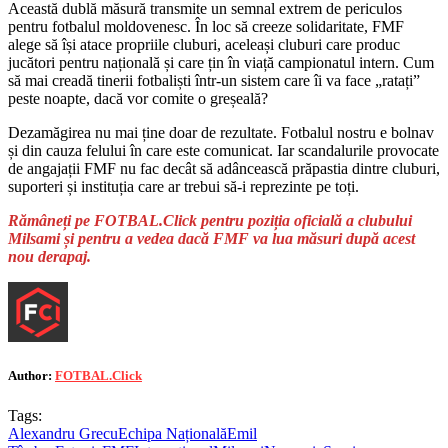
Această dublă măsură transmite un semnal extrem de periculos
pentru fotbalul moldovenesc. În loc să creeze solidaritate, FMF
alege să își atace propriile cluburi, aceleași cluburi care produc
jucători pentru națională și care țin în viață campionatul intern. Cum
să mai creadă tinerii fotbaliști într-un sistem care îi va face „ratați”
peste noapte, dacă vor comite o greșeală?
Dezamăgirea nu mai ține doar de rezultate. Fotbalul nostru e bolnav
și din cauza felului în care este comunicat. Iar scandalurile provocate
de angajații FMF nu fac decât să adâncească prăpastia dintre cluburi,
suporteri și instituția care ar trebui să-i reprezinte pe toți.
Rămâneți pe FOTBAL.Click pentru poziția oficială a clubului
Milsami și pentru a vedea dacă FMF va lua măsuri după acest
nou derapaj.
Author:
FOTBAL.Click
Tags:
Alexandru Grecu
Echipa Națională
Emil