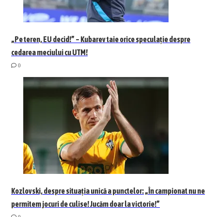
„Pe teren, EU decid!” – Kubarev taie orice speculație despre
cedarea meciului cu UTM!
0
Kozlovski, despre situația unică a punctelor: „În campionat nu ne
permitem jocuri de culise! Jucăm doar la victorie!”