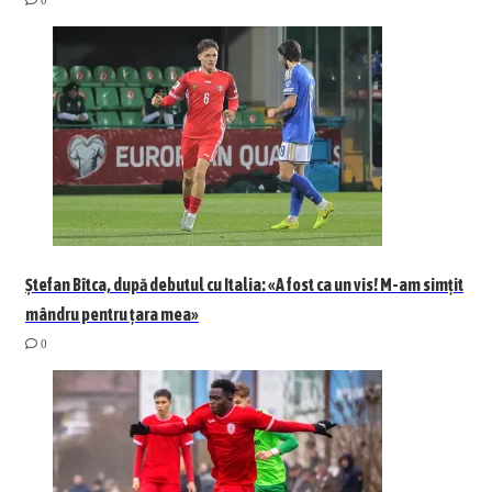
0
Ștefan Bîtca, după debutul cu Italia: «A fost ca un vis! M-am simțit
mândru pentru țara mea»
0