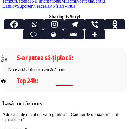
Tîmbur
Estonia
FMF
International
Milsami
Norvegia
Sergiu
Danilov
Suporteri
Veaceslav Pîslari
Virtus
Sharing is Sexy!
S-ar putea să-ți placă
:
Nu există articole asemănătoare.
Top 24h
:
Lasă un răspuns
Adresa ta de email nu va fi publicată.
Câmpurile obligatorii sunt
marcate cu
*