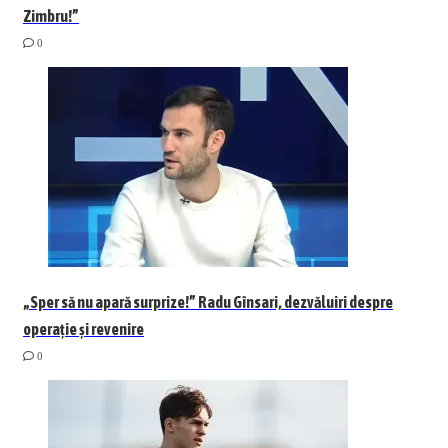
Zimbru!”
0
„Sper să nu apară surprize!” Radu Gînsari, dezvăluiri despre
operație și revenire
0