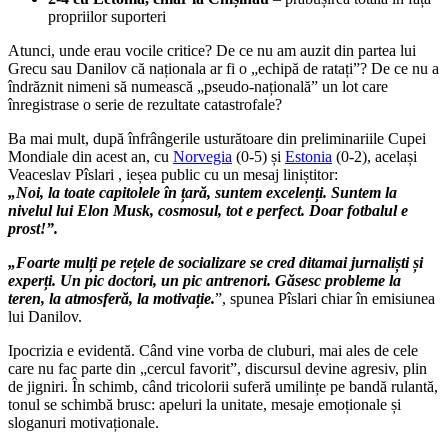
propriilor suporteri
Atunci, unde erau vocile critice? De ce nu am auzit din partea lui
Grecu sau Danilov că naționala ar fi o „echipă de ratați”? De ce nu a
îndrăznit nimeni să numească „pseudo-națională” un lot care
înregistrase o serie de rezultate catastrofale?
Ba mai mult, după înfrângerile usturătoare din preliminariile Cupei
Mondiale din acest an, cu
Norvegia
(0-5) și
Estonia
(0-2), același
Veaceslav Pîslari , ieșea public cu un mesaj liniștitor:
„Noi, la toate capitolele în țară, suntem excelenți. Suntem la
nivelul lui Elon Musk, cosmosul, tot e perfect. Doar fotbalul e
prost!”.
„Foarte mulți pe rețele de socializare se cred ditamai jurnaliști și
experți. Un pic doctori, un pic antrenori. Găsesc probleme la
teren, la atmosferă, la motivație.
”, spunea Pîslari chiar în emisiunea
lui Danilov.
Ipocrizia e evidentă. Când vine vorba de cluburi, mai ales de cele
care nu fac parte din „cercul favorit”, discursul devine agresiv, plin
de jigniri. În schimb, când tricolorii suferă umilințe pe bandă rulantă,
tonul se schimbă brusc: apeluri la unitate, mesaje emoționale și
sloganuri motivaționale.