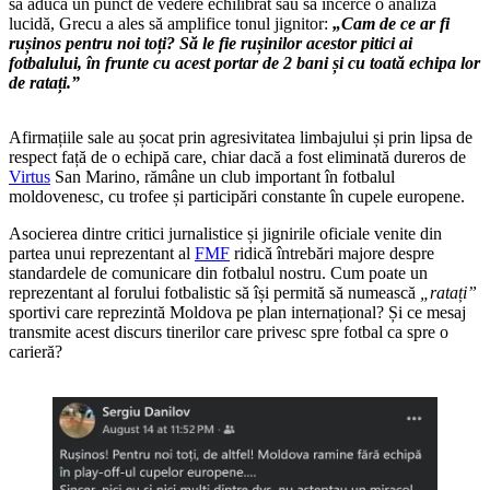
să aducă un punct de vedere echilibrat sau să încerce o analiză
lucidă, Grecu a ales să amplifice tonul jignitor:
„Cam de ce ar fi
rușinos pentru noi toți? Să le fie rușinilor acestor pitici ai
fotbalului, în frunte cu acest portar de 2 bani și cu toată echipa lor
de ratați.”
Afirmațiile sale au șocat prin agresivitatea limbajului și prin lipsa de
respect față de o echipă care, chiar dacă a fost eliminată dureros de
Virtus
San Marino, rămâne un club important în fotbalul
moldovenesc, cu trofee și participări constante în cupele europene.
Asocierea dintre critici jurnalistice și jignirile oficiale venite din
partea unui reprezentant al
FMF
ridică întrebări majore despre
standardele de comunicare din fotbalul nostru. Cum poate un
reprezentant al forului fotbalistic să își permită să numească
„ratați”
sportivi care reprezintă Moldova pe plan internațional? Și ce mesaj
transmite acest discurs tinerilor care privesc spre fotbal ca spre o
carieră?