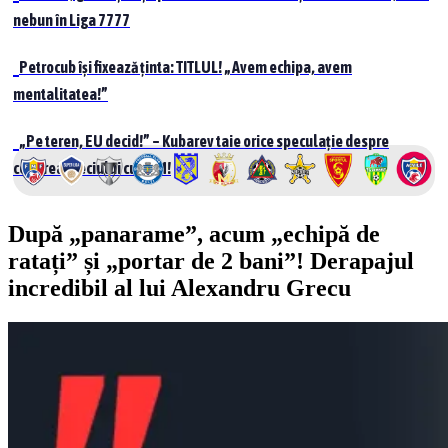
nebun în Liga 7777
Petrocub își fixează ținta: TITLUL! „Avem echipa, avem
mentalitatea!”
„Pe teren, EU decid!” – Kubarev taie orice speculație despre
cedarea meciului cu UTM!
După „panarame”, acum „echipă de
ratați” și „portar de 2 bani”! Derapajul
incredibil al lui Alexandru Grecu