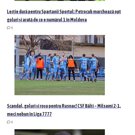
Lecție dură pentru Spartanii Sportul: Petrocub marchează opt
goluri și arată de ce e numărul 1 în Moldova
0
Scandal, goluri și roșu pentru Rusnac! CSF Bălți – Milsami 2-1,
meci nebun în Liga 7777
0