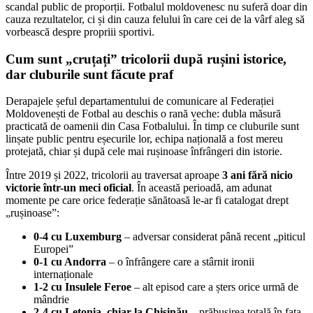
scandal public de proporții. Fotbalul moldovenesc nu suferă doar din
cauza rezultatelor, ci și din cauza felului în care cei de la vârf aleg să
vorbească despre propriii sportivi.
Cum sunt „cruțați” tricolorii după rușini istorice,
dar cluburile sunt făcute praf
Derapajele șeful departamentului de comunicare al Federației
Moldovenești de Fotbal au deschis o rană veche: dubla măsură
practicată de oamenii din Casa Fotbalului. În timp ce cluburile sunt
linșate public pentru eșecurile lor, echipa națională a fost mereu
protejată, chiar și după cele mai rușinoase înfrângeri din istorie.
Între 2019 și 2022, tricolorii au traversat aproape
3 ani fără nicio
victorie într-un meci oficial
. În această perioadă, am adunat
momente pe care orice federație sănătoasă le-ar fi catalogat drept
„rușinoase”:
0-4 cu Luxemburg
– adversar considerat până recent „piticul
Europei”
0-1 cu Andorra
– o înfrângere care a stârnit ironii
internaționale
1-2 cu Insulele Feroe
– alt episod care a șters orice urmă de
mândrie
2-4 cu Letonia, chiar la Chișinău
– prăbușirea totală în fața