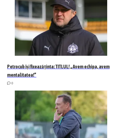
Petrocub își fixează ținta: TITLUL! „Avem echipa, avem
mentalitatea!”
0