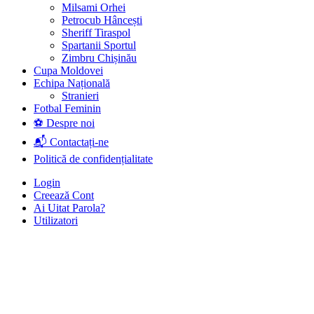
Milsami Orhei
Petrocub Hâncești
Sheriff Tiraspol
Spartanii Sportul
Zimbru Chișinău
Cupa Moldovei
Echipa Națională
Stranieri
Fotbal Feminin
⚽ Despre noi
📬 Contactați-ne
Politică de confidențialitate
Login
Creează Cont
Ai Uitat Parola?
Utilizatori