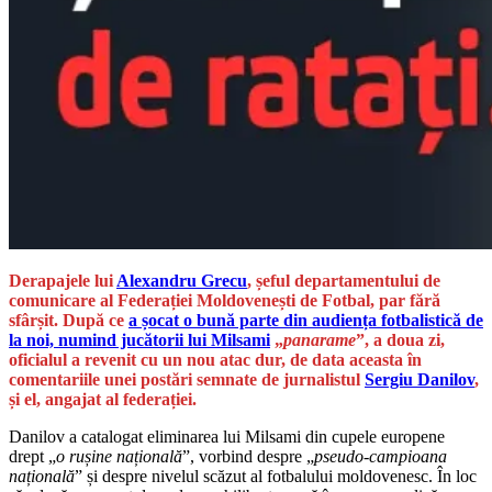
Derapajele lui
Alexandru Grecu
, șeful departamentului de
comunicare al Federației Moldovenești de Fotbal, par fără
sfârșit. După ce
a șocat o bună parte din audiența fotbalistică de
la noi, numind jucătorii lui
Milsami
„
panarame
”, a doua zi,
oficialul a revenit cu un nou atac dur, de data aceasta în
comentariile unei postări semnate de jurnalistul
Sergiu Danilov
,
și el, angajat al federației.
Danilov a catalogat eliminarea lui Milsami din cupele europene
drept „
o rușine națională
”, vorbind despre „
pseudo-campioana
națională
” și despre nivelul scăzut al fotbalului moldovenesc. În loc