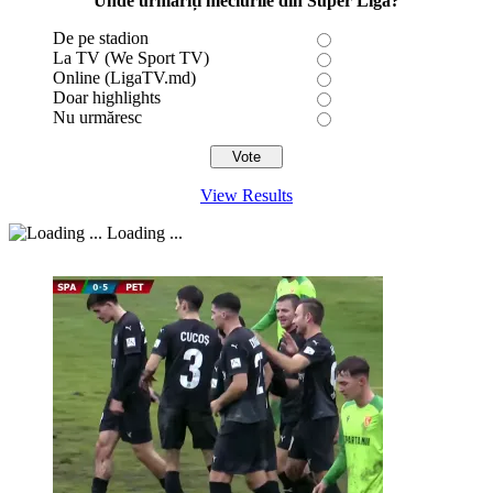
Unde urmăriți meciurile din Super Liga?
De pe stadion
La TV (We Sport TV)
Online (LigaTV.md)
Doar highlights
Nu urmăresc
View Results
Loading ...