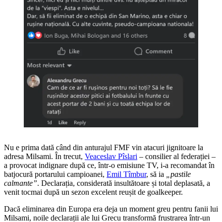
Nu e prima dată când din anturajul FMF vin atacuri jignitoare la
adresa Milsami. În trecut,
Veaceslav Pîslari
– consilier al federației –
a provocat indignare după ce, într-o emisiune TV, i-a recomandat în
batjocură portarului campioanei,
Emil Tîmbur
, să ia
„pastile
calmante”
. Declarația, considerată insultătoare și total deplasată, a
venit tocmai după un sezon excelent reușit de goalkeeper.
Dacă eliminarea din Europa era deja un moment greu pentru fanii lui
Milsami, noile declarații ale lui Grecu transformă frustrarea într-un