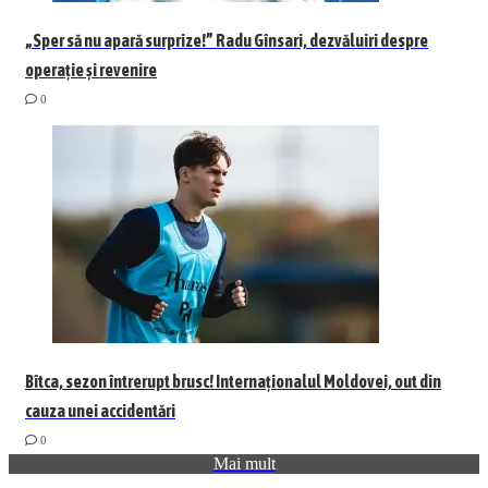
„Sper să nu apară surprize!” Radu Gînsari, dezvăluiri despre
operație și revenire
0
Bîtca, sezon întrerupt brusc! Internaționalul Moldovei, out din
cauza unei accidentări
0
Mai mult