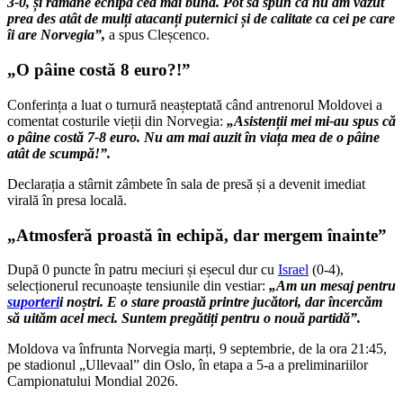
3-0, și rămâne echipa cea mai bună. Pot să spun că nu am văzut
prea des atât de mulți atacanți puternici și de calitate ca cei pe care
îi are Norvegia”,
a spus Cleșcenco.
„O pâine costă 8 euro?!”
Conferința a luat o turnură neașteptată când antrenorul Moldovei a
comentat costurile vieții din Norvegia:
„Asistenții mei mi-au spus că
o pâine costă 7-8 euro. Nu am mai auzit în viața mea de o pâine
atât de scumpă!”.
Declarația a stârnit zâmbete în sala de presă și a devenit imediat
virală în presa locală.
„Atmosferă proastă în echipă, dar mergem înainte”
După 0 puncte în patru meciuri și eșecul dur cu
Israel
(0-4),
selecționerul recunoaște tensiunile din vestiar:
„Am un mesaj pentru
suporteri
i noștri. E o stare proastă printre jucători, dar încercăm
să uităm acel meci. Suntem pregătiți pentru o nouă partidă”.
Moldova va înfrunta Norvegia marți, 9 septembrie, de la ora 21:45,
pe stadionul „Ullevaal” din Oslo, în etapa a 5-a a preliminariilor
Campionatului Mondial 2026.