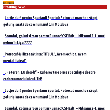
Exclusive
Skip
Breaking News
to
content
Lecție dură pentru Spartanii Sportul: Petrocub marchează opt
goluri și arată de ce e numărul 1 în Moldova
Scandal, goluri și roșu pentru Rusnac! CSF Bălți – Milsami 2-1, meci
nebun în Liga 7777
Petrocub își fixează ținta: TITLUL! „Avem echipa, avem
mentalitatea!”
„Pe teren, EU decid!” – Kubarev taie orice speculație despre
cedarea meciului cu UTM!
Lecție dură pentru Spartanii Sportul: Petrocub marchează opt
goluri și arată de ce e numărul 1 în Moldova
Scandal, goluri și roșu pentru Rusnac! CSF Bălți – Milsami 2-1, meci