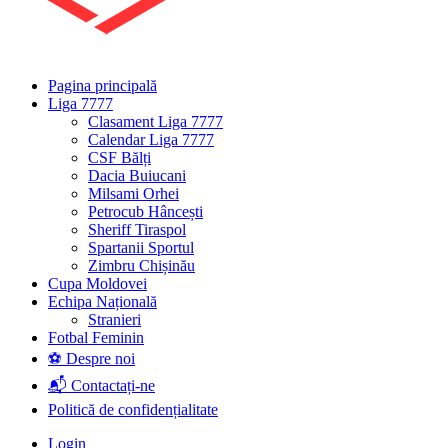
Pagina principală
Liga 7777
Clasament Liga 7777
Calendar Liga 7777
CSF Bălți
Dacia Buiucani
Milsami Orhei
Petrocub Hâncești
Sheriff Tiraspol
Spartanii Sportul
Zimbru Chișinău
Cupa Moldovei
Echipa Națională
Stranieri
Fotbal Feminin
⚽ Despre noi
📬 Contactați-ne
Politică de confidențialitate
Login