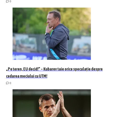
0
„Pe teren, EU decid!” – Kubarev taie orice speculație despre
cedarea meciului cu UTM!
0