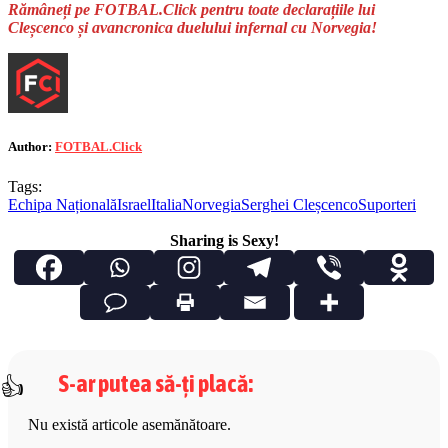
Rămâneți pe FOTBAL.Click pentru toate declarațiile lui
Cleșcenco și avancronica duelului infernal cu Norvegia!
Author:
FOTBAL.Click
Tags:
Echipa Națională
Israel
Italia
Norvegia
Serghei Cleșcenco
Suporteri
Sharing is Sexy!
S-ar putea să-ți placă
:
Nu există articole asemănătoare.