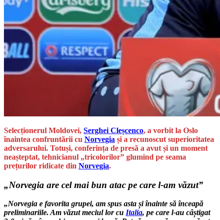
Selecționerul Moldovei,
Serghei Cleșcenco
, a vorbit la Oslo
înaintea confruntării cu
Norvegia
și a recunoscut superioritatea
adversarului. Totuși, conferința de presă a avut și un moment
neașteptat, tehnicianul „tricolorilor” glumind pe seama
prețurilor ridicate din
Norvegia
.
„Norvegia are cel mai bun atac pe care l-am văzut”
„Norvegia e favorita grupei, am spus asta și înainte să înceapă
preliminariile. Am văzut meciul lor cu
Italia
, pe care l-au câștigat