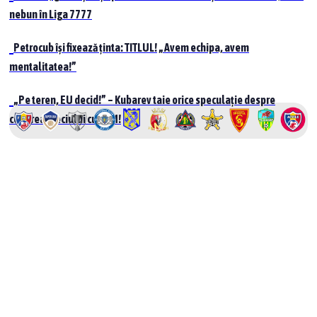
nebun în Liga 7777
Petrocub își fixează ținta: TITLUL! „Avem echipa, avem
mentalitatea!”
„Pe teren, EU decid!” – Kubarev taie orice speculație despre
cedarea meciului cu UTM!