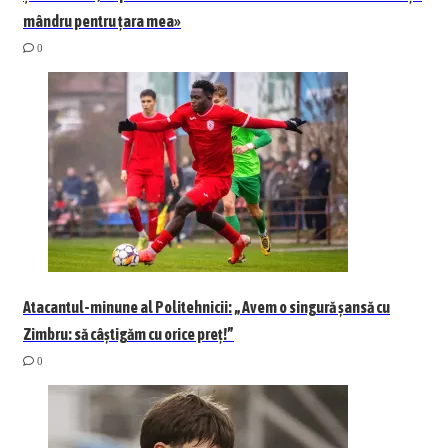
mândru pentru țara mea»
0
Atacantul-minune al Politehnicii: „Avem o singură șansă cu
Zimbru: să câștigăm cu orice preț!”
0