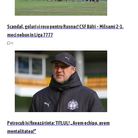
Scandal, goluri și roșu pentru Rusnac! CSF Bălți – Milsami 2-1,
meci nebun în Liga 7777
0
Petrocub își fixează ținta: TITLUL! „Avem echipa, avem
mentalitatea!”