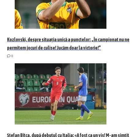
Kozlovski, despre situația unică a punctelor: „În campionat nu ne
permitem jocuri de culise! Jucăm doar la victorie!”
0
Ștefan Bîtca, după debutul cu Italia: «A fost ca un vis! M-am simțit