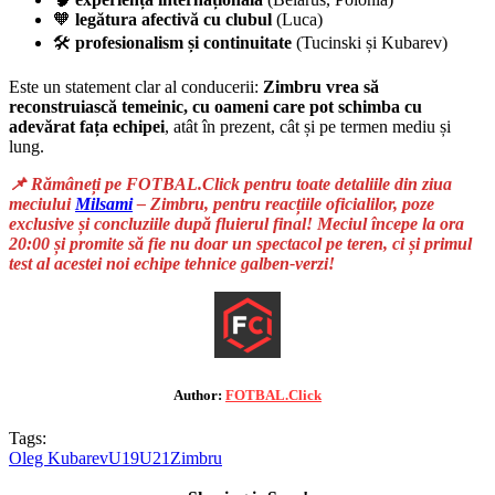
🧡
legătura afectivă cu clubul
(Luca)
🛠️
profesionalism și continuitate
(Tucinski și Kubarev)
Este un statement clar al conducerii:
Zimbru vrea să
reconstruiască temeinic, cu oameni care pot schimba cu
adevărat fața echipei
, atât în prezent, cât și pe termen mediu și
lung.
📌 Rămâneți pe FOTBAL.Click pentru toate detaliile din ziua
meciului
Milsami
– Zimbru, pentru reacțiile oficialilor, poze
exclusive și concluziile după fluierul final! Meciul începe la ora
20:00 și promite să fie nu doar un spectacol pe teren, ci și primul
test al acestei noi echipe tehnice galben-verzi!
Author:
FOTBAL.Click
Tags:
Oleg Kubarev
U19
U21
Zimbru