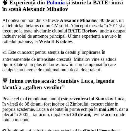
🧠 Experiență din
Polonia
și istorie la BATE: intră
în scenă Alexandr Mihailov
Al doilea om nou din staff este
Alexandr Mihailov
, 40 de ani, un
alt tehnician belarus cu un CV solid. A început meseria în 2011 și a
trecut pe la toate nivelurile clubului
BATE Borisov
, unde a ocupat
inclusiv rolul de antrenor principal. Ultima experiență a avut-o în
fotbalul polonez, la
Wisła II Kraków
.
📈 Este cunoscut pentru atenția la detalii și implicarea în
antrenamentele de intensitate crescută. Mihailov vine să aducă
rigurozitate și un plus de know-how într-un campionat în care
echipele au nevoie de mult mai mult decât doar talent.
💛 Inima revine acasă: Stanislav Luca, legenda
tăcută a „galben-verzilor”
Poate cel mai emoționant anunț este
revenirea lui Stanislav Luca
,
în vârstă de 38 de ani, fost jucător al Zimbrului, crescut chiar în
propria academie. Luca a debutat în prima echipă în
mai 2004
, dar a
plecat în 2005 – iar acum, după exact
20 de ani
, revine acolo unde
totul a început.
⚽ În ultimii ani, a fost antrenor principal la
Sfîntul Gheorghe
și