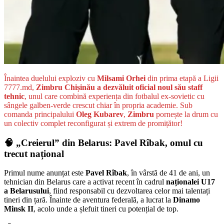
Înaintea duelului exploziv cu
Milsami Orhei
din prima etapă a Ligii
7777.md,
Zimbru Chișinău a dezvăluit oficial noul său staff
tehnic
, unul care combină experiența din fotbalul ex-sovietic cu
sângele galben-verde crescut chiar în propria academie. Sub
comanda principalului
Oleg Kubarev
,
Zimbru
pornește la drum cu
un colectiv complet reconfigurat și extrem de promițător!
🧠 „Creierul” din Belarus: Pavel Rîbak, omul cu
trecut național
Primul nume anunțat este
Pavel Rîbak
, în vârstă de 41 de ani, un
tehnician din Belarus care a activat recent în cadrul
naționalei U17
a Belarusului
, fiind responsabil cu dezvoltarea celor mai talentați
tineri din țară. Înainte de aventura federală, a lucrat la
Dinamo
Minsk II
, acolo unde a șlefuit tineri cu potențial de top.