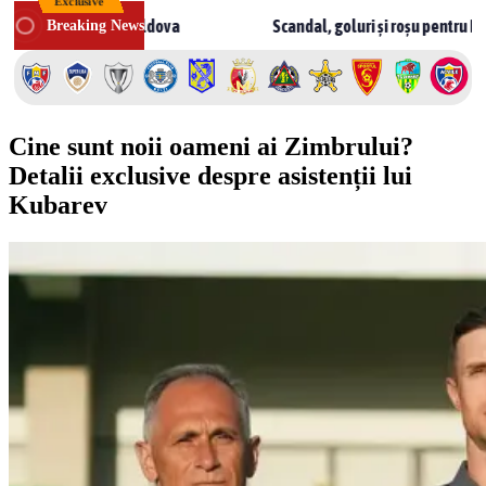
Exclusive
Skip
 1 în Moldova
Scandal, goluri și roșu pentru Rusnac! CSF Bălț
Breaking News
to
content
Cine sunt noii oameni ai Zimbrului?
Detalii exclusive despre asistenții lui
Kubarev