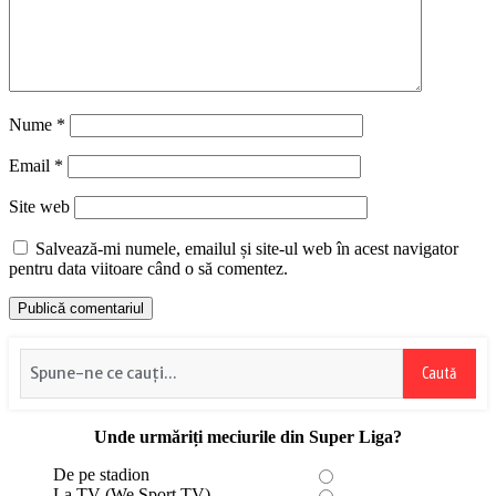
Nume
*
Email
*
Site web
Salvează-mi numele, emailul și site-ul web în acest navigator
pentru data viitoare când o să comentez.
Caută
Unde urmăriți meciurile din Super Liga?
De pe stadion
La TV (We Sport TV)