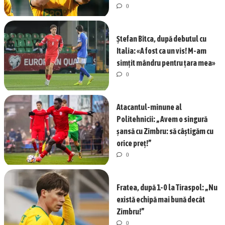
0
Ștefan Bîtca, după debutul cu
Italia: «A fost ca un vis! M-am
simțit mândru pentru țara mea»
0
Atacantul-minune al
Politehnicii: „Avem o singură
șansă cu Zimbru: să câștigăm cu
orice preț!”
0
Fratea, după 1-0 la Tiraspol: „Nu
există echipă mai bună decât
Zimbru!”
0