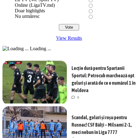
Online (LigaTV.md)
Doar highlights
Nu urmăresc
View Results
Loading ...
Lecție dură pentru Spartanii
Sportul: Petrocub marchează opt
goluri și arată de ce e numărul 1 în
Moldova
0
Scandal, goluri și roșu pentru
Rusnac! CSF Bălți – Milsami 2-1,
meci nebun în Liga 7777