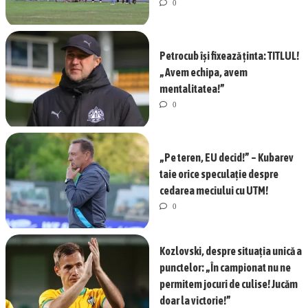
0
Petrocub își fixează ținta: TITLUL!
„Avem echipa, avem
mentalitatea!”
0
„Pe teren, EU decid!” – Kubarev
taie orice speculație despre
cedarea meciului cu UTM!
0
Kozlovski, despre situația unică a
punctelor: „În campionat nu ne
permitem jocuri de culise! Jucăm
doar la victorie!”