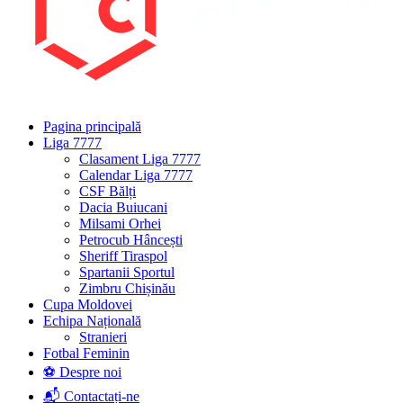
Pagina principală
Liga 7777
Clasament Liga 7777
Calendar Liga 7777
CSF Bălți
Dacia Buiucani
Milsami Orhei
Petrocub Hâncești
Sheriff Tiraspol
Spartanii Sportul
Zimbru Chișinău
Cupa Moldovei
Echipa Națională
Stranieri
Fotbal Feminin
⚽ Despre noi
📬 Contactați-ne