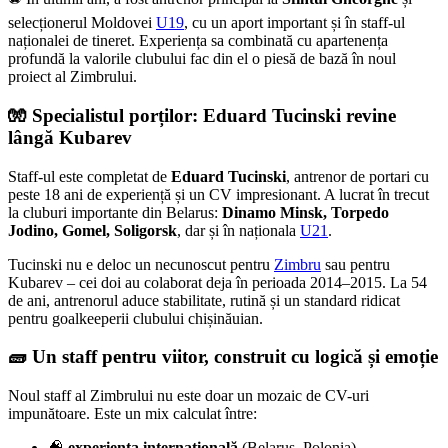
selecționerul Moldovei
U19
, cu un aport important și în staff-ul
naționalei de tineret. Experiența sa combinată cu apartenența
profundă la valorile clubului fac din el o piesă de bază în noul
proiect al Zimbrului.
🧤 Specialistul porților: Eduard Tucinski revine
lângă Kubarev
Staff-ul este completat de
Eduard Tucinski
, antrenor de portari cu
peste 18 ani de experiență și un CV impresionant. A lucrat în trecut
la cluburi importante din Belarus:
Dinamo Minsk, Torpedo
Jodino, Gomel, Soligorsk
, dar și în naționala
U21
.
Tucinski nu e deloc un necunoscut pentru
Zimbru
sau pentru
Kubarev – cei doi au colaborat deja în perioada 2014–2015. La 54
de ani, antrenorul aduce stabilitate, rutină și un standard ridicat
pentru goalkeeperii clubului chișinăuian.
🧱 Un staff pentru viitor, construit cu logică și emoție
Noul staff al Zimbrului nu este doar un mozaic de CV-uri
impunătoare. Este un mix calculat între:
🧠
experiența internațională
(Belarus, Polonia)