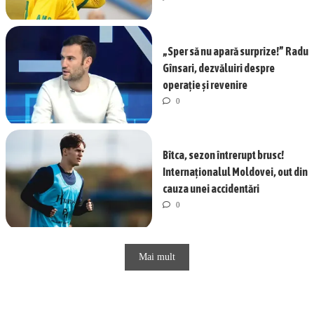
„Sper să nu apară surprize!” Radu
Gînsari, dezvăluiri despre
operație și revenire
0
Bîtca, sezon întrerupt brusc!
Internaționalul Moldovei, out din
cauza unei accidentări
0
Mai mult