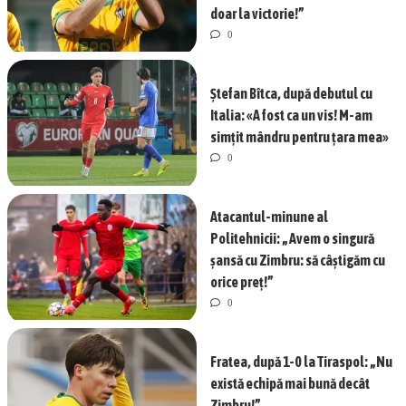
doar la victorie!”
0
Ștefan Bîtca, după debutul cu
Italia: «A fost ca un vis! M-am
simțit mândru pentru țara mea»
0
Atacantul-minune al
Politehnicii: „Avem o singură
șansă cu Zimbru: să câștigăm cu
orice preț!”
0
Fratea, după 1-0 la Tiraspol: „Nu
există echipă mai bună decât
Zimbru!”