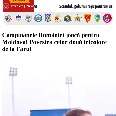
Exclusive
Skip
în Moldova
Scandal, goluri și roșu pentru Rusnac! CSF Bălți –
Breaking News
to
content
Campioanele României joacă pentru
Moldova! Povestea celor două tricolore
de la Farul