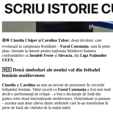
🔵⚽
Claudia Chiper și Carolina Țabur
, două tricolore, care
evoluează la campioana României –
Farul Constanța
, sunt în prim-
plan, chemate la datorie pentru naționala Moldovei înaintea
confruntărilor cu
Insulele Feroe
și
Slovacia
, din
Liga Națiunilor
UEFA
.
🇲🇩 Două simboluri ale noului val din fotbalul
feminin moldovenesc
Claudia
și
Carolina
nu mai au nevoie de prezentare în cercurile
fotbalului feminin. Titlul cucerit cu
Farul Constanța
a fost mai mult
decât o performanță de echipă – a fost o declarație de forță din
partea celor două internaționale moldovence. Determinare și pasiune
– acestea sunt doar câteva dintre atributele care le-au transformat în
piese de bază ale clubului de la malul mării.