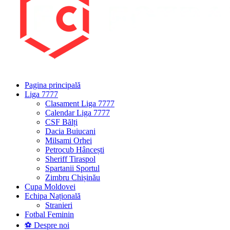
Pagina principală
Liga 7777
Clasament Liga 7777
Calendar Liga 7777
CSF Bălți
Dacia Buiucani
Milsami Orhei
Petrocub Hâncești
Sheriff Tiraspol
Spartanii Sportul
Zimbru Chișinău
Cupa Moldovei
Echipa Națională
Stranieri
Fotbal Feminin
⚽ Despre noi