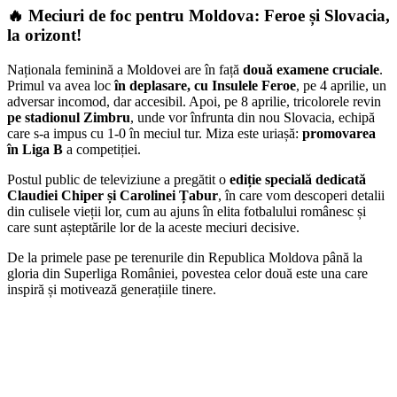
🔥 Meciuri de foc pentru Moldova: Feroe și Slovacia,
la orizont!
Naționala feminină a Moldovei are în față
două examene cruciale
.
Primul va avea loc
în deplasare, cu Insulele Feroe
, pe 4 aprilie, un
adversar incomod, dar accesibil. Apoi, pe 8 aprilie, tricolorele revin
pe stadionul Zimbru
, unde vor înfrunta din nou Slovacia, echipă
care s-a impus cu 1-0 în meciul tur. Miza este uriașă:
promovarea
în Liga B
a competiției.
Postul public de televiziune a pregătit o
ediție specială dedicată
Claudiei Chiper și Carolinei Țabur
, în care vom descoperi detalii
din culisele vieții lor, cum au ajuns în elita fotbalului românesc și
care sunt așteptările lor de la aceste meciuri decisive.
De la primele pase pe terenurile din Republica Moldova până la
gloria din Superliga României, povestea celor două este una care
inspiră și motivează generațiile tinere.