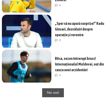
0
„Sper să nu apară surprize!” Radu
Gînsari, dezvăluiri despre
operație și revenire
0
Bîtca, sezon întrerupt brusc!
Internaționalul Moldovei, out din
cauza unei accidentări
0
Mai mult