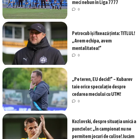
meci nebun în Liga 7777
0
Petrocub își fixează ținta: TITLUL!
„Avem echipa, avem
mentalitatea!”
0
„Pe teren, EU decid!” – Kubarev
taie orice speculație despre
cedarea meciului cu UTM!
0
Kozlovski, despre situația unică a
punctelor: „În campionat nu ne
permitem jocuri de culise! Jucăm