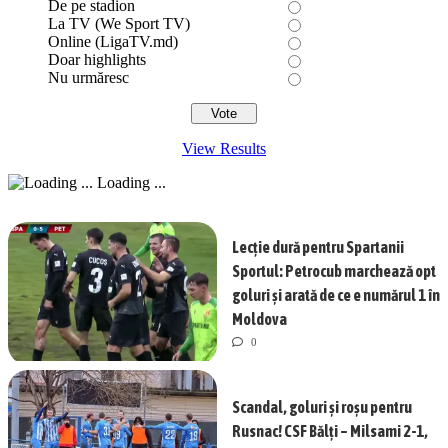
De pe stadion
La TV (We Sport TV)
Online (LigaTV.md)
Doar highlights
Nu urmăresc
View Results
Loading ...
Lecție dură pentru Spartanii
Sportul: Petrocub marchează opt
goluri și arată de ce e numărul 1 în
Moldova
0
Scandal, goluri și roșu pentru
Rusnac! CSF Bălți – Milsami 2-1,