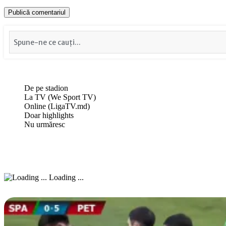
De pe stadion
La TV (We Sport TV)
Online (LigaTV.md)
Doar highlights
Nu urmăresc
Loading ...