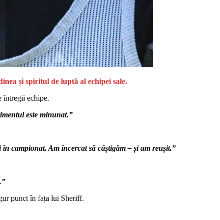
inea și spiritul de luptă al echipei sale.
 întregii echipe.
ntimentul este minunat.”
ți în campionat. Am încercat să câștigăm – și am reușit.”
.”
ur punct în fața lui Sheriff.