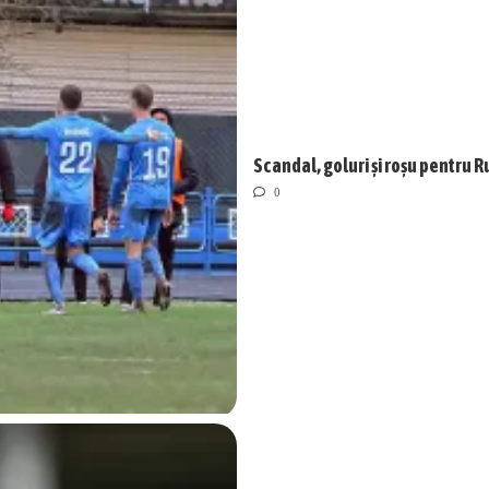
Scandal, goluri și roșu pentru R
0