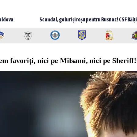
Scandal, goluri și roșu pentru Rusnac! CSF Bălți – Milsami 2-1, meci
 favoriți, nici pe Milsami, nici pe Sheriff!