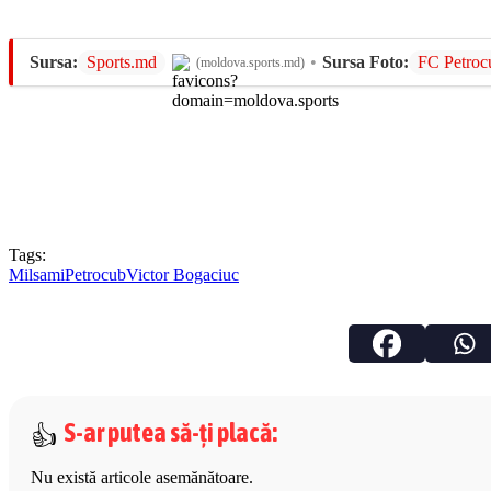
Sursa:
Sports.md
•
Sursa Foto:
FC Petroc
(moldova.sports.md)
Tags:
Milsami
Petrocub
Victor Bogaciuc
S-ar putea să-ți placă
:
Nu există articole asemănătoare.