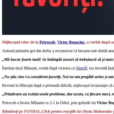
Mijlocașul celor de la
Petrocub
,
Victor Bogaciuc
, a vorbit după s
Autorul primului gol din derby a recunoscut că bucuria este dublă atunci
„Mă bucur foarte mult! Se întâmplă uneori să trebuiască să și marchez
Întrebat dacă Milsami, venită după victoria cu
Sheriff
, era favorită în
„Nu știu cine i-a considerat favoriți. Noi ne-am pregătit serios și a
Revenit la Hîncești după o perioadă dificilă, mijlocașul recunoaște că 
„Primăvara au existat unele probleme, dar acum, cu fiecare meci, mă
Petrocub a învins Milsami cu 2-1 la Orhei, prin golurile lui
Victor Bo
Rămâneți pe FOTBAL.Click pentru reacțiile lui Shota Maharadze și 