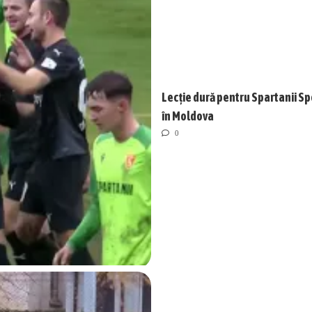
Lecție dură pentru Spartanii Sp
în Moldova
0