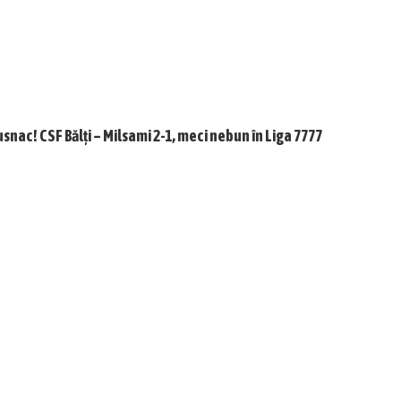
usnac! CSF Bălți – Milsami 2-1, meci nebun în Liga 7777