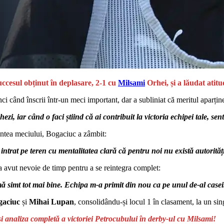
uccesul obținut în deplasare, 2-1 cu
Milsami
Orhei, și a lăudat atitud
 când înscrii într-un meci important, dar a subliniat că meritul aparține
i, iar când o faci știind că ai contribuit la victoria echipei tale, se
aintea meciului, Bogaciuc a zâmbit:
m intrat pe teren cu mentalitatea clară că pentru noi nu există autorită
a avut nevoie de timp pentru a se reintegra complet:
 simt tot mai bine. Echipa m-a primit din nou ca pe unul de-al casei
gaciuc
și
Mihai Lupan
, consolidându-și locul 1 în clasament, la un sing
analiza completă a victoriei Petrocubului în derby-ul cu Milsami!