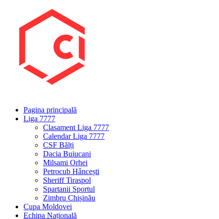
Pagina principală
Liga 7777
Clasament Liga 7777
Calendar Liga 7777
CSF Bălți
Dacia Buiucani
Milsami Orhei
Petrocub Hâncești
Sheriff Tiraspol
Spartanii Sportul
Zimbru Chișinău
Cupa Moldovei
Echipa Națională