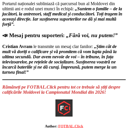
Portarul naționalei subliniază că parcursul bun al Moldovei din
ultimii ani e rodul unei munci în echipă:
„Suntem o familie – de la
jucători, la antrenori, staff medical și conducători. Toți tragem în
aceeași direcție. Iar susținerea suporterilor ne dă și mai multă
forță”.
📣 Mesaj pentru suporteri:
„Fără voi, nu putem!”
Cristian Avram
le transmite un mesaj clar fanilor:
„Știm cât de
mult vă doriți o calificare și vă promitem că vom lupta până la
ultima secundă. Dar avem nevoie de voi – în tribune, în fața
televizoarelor, pe rețelele de socializare. Susținerea voastră ne
încarcă bateriile și ne dă curaj. Împreună, putem merge la un
turneu final!”
Rămâneți pe FOTBAL.Click pentru tot ce trebuie să știți despre
calificările Moldovei la Campionatul Mondial din 2026!
Author:
FOTBAL.Click