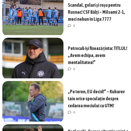
Scandal, goluri și roșu pentru
Rusnac! CSF Bălți – Milsami 2-1,
meci nebun în Liga 7777
0
Petrocub își fixează ținta: TITLUL!
„Avem echipa, avem
mentalitatea!”
0
„Pe teren, EU decid!” – Kubarev
taie orice speculație despre
cedarea meciului cu UTM!
0