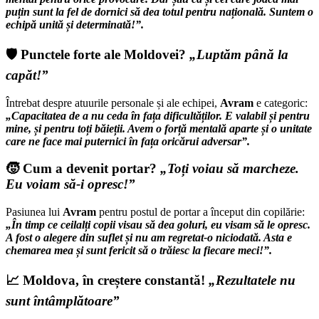
puțin sunt la fel de dornici să dea totul pentru națională. Suntem o
echipă unită și determinată!”.
🛡️ Punctele forte ale Moldovei?
„Luptăm până la
capăt!”
Întrebat despre atuurile personale și ale echipei,
Avram
e categoric:
„Capacitatea de a nu ceda în fața dificultăților. E valabil și pentru
mine, și pentru toți băieții. Avem o forță mentală aparte și o unitate
care ne face mai puternici în fața oricărui adversar”.
🧒 Cum a devenit portar?
„Toți voiau să marcheze.
Eu voiam să-i opresc!”
Pasiunea lui
Avram
pentru postul de portar a început din copilărie:
„În timp ce ceilalți copii visau să dea goluri, eu visam să le opresc.
A fost o alegere din suflet și nu am regretat-o niciodată. Asta e
chemarea mea și sunt fericit să o trăiesc la fiecare meci!”.
📈 Moldova, în creștere constantă!
„Rezultatele nu
sunt întâmplătoare”