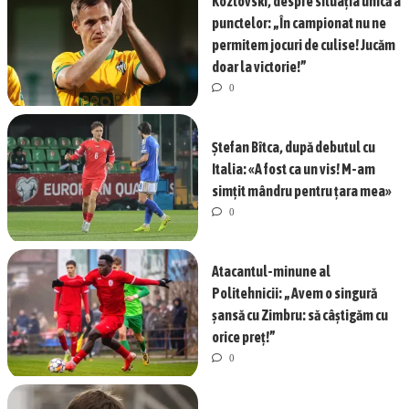
Kozlovski, despre situația unică a
punctelor: „În campionat nu ne
permitem jocuri de culise! Jucăm
doar la victorie!”
0
Ștefan Bîtca, după debutul cu
Italia: «A fost ca un vis! M-am
simțit mândru pentru țara mea»
0
Atacantul-minune al
Politehnicii: „Avem o singură
șansă cu Zimbru: să câștigăm cu
orice preț!”
0