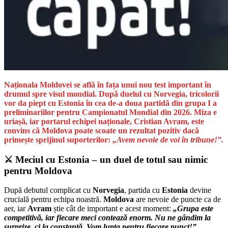
Naționala Moldovei se află în fața unui nou test important în
drumul spre visul mondial. După duelul cu Norvegia, tricolorii
vor da piept cu Estonia în cea de-a doua partidă din grupa I a
preliminariilor pentru Campionatul Mondial din 2026. Miza e
uriașă, iar portarul echipei naționale, Cristian Avram, este
convins că Moldova poate scoate un rezultat pozitiv dacă
primește sprijinul suporterilor:
„Avem nevoie de voi în tribune!”.
⚔️ Meciul cu Estonia – un duel de totul sau nimic
pentru Moldova
După debutul complicat cu
Norvegia
, partida cu
Estonia
devine
crucială pentru echipa noastră.
Moldova
are nevoie de puncte ca de
aer, iar
Avram
știe cât de important e acest moment:
„Grupa este
competitivă, iar fiecare meci contează enorm. Nu ne gândim la
surprize, ci la constanță. Vom lupta pentru fiecare punct!”.