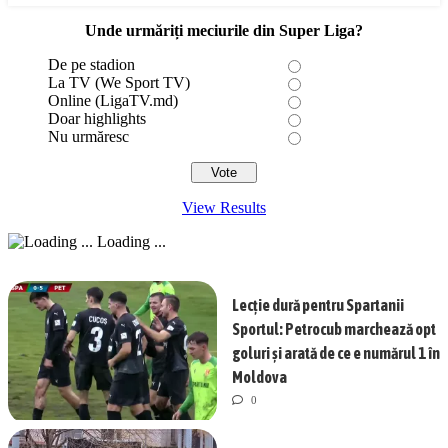
Unde urmăriți meciurile din Super Liga?
De pe stadion
La TV (We Sport TV)
Online (LigaTV.md)
Doar highlights
Nu urmăresc
View Results
Loading ...
Lecție dură pentru Spartanii
Sportul: Petrocub marchează opt
goluri și arată de ce e numărul 1 în
Moldova
0