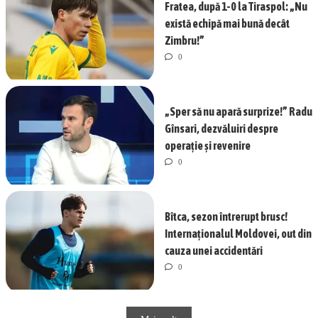
Fratea, după 1-0 la Tiraspol: „Nu
există echipă mai bună decât
Zimbru!”
0
„Sper să nu apară surprize!” Radu
Gînsari, dezvăluiri despre
operație și revenire
0
Bîtca, sezon întrerupt brusc!
Internaționalul Moldovei, out din
cauza unei accidentări
0