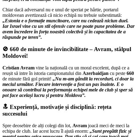
Chiar dacă adversarul nu e unul de speriat pe hârtie, portarul
moldovean avertizează că nicio echipă nu trebuie subestimată:
„Estonia e o formație muncitoare, care nu cedează niciun duel.
Iar Israel vine cu un stil ofensiv care ne poate pune probleme. Dar
avem încredere în forța noastră colectivă și în capacitatea de a
răspunde pe teren”.
🚫 660 de minute de invincibilitate – Avram, stâlpul
Moldovei!
Cristian Avram
vine la națională cu un moral excelent, după ce a
reușit să intre în istoria campionatului din
Azerbaidjan
cu peste
660
de minute fără gol primit!
„Nu m-am gândit la recorduri, ci doar la
meciul următor. Fiecare intervenție a fost un pas înainte. E o
onoare să contribui la performanța echipei mele de club și sper să
pot face același lucru și pentru Moldova”.
🔝 Experiență, motivație și disciplină: rețeta
succesului
Spre deosebire de alți colegi din lot,
Avram
joacă meci de meci la
echipa de club. Iar acest lucru îl ajută enorm:
„Sunt pregătit fizic și
mental pentru orice provocare. Dar știu că și cei care joacă mai