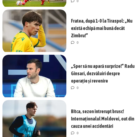
0
Fratea, după 1-0 la Tiraspol: „Nu
există echipă mai bună decât
Zimbru!”
0
„Sper să nu apară surprize!” Radu
Gînsari, dezvăluiri despre
operație și revenire
0
Bîtca, sezon întrerupt brusc!
Internaționalul Moldovei, out din
cauza unei accidentări
0