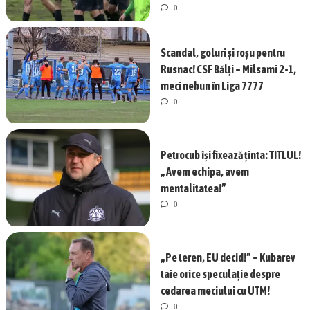
0
Scandal, goluri și roșu pentru
Rusnac! CSF Bălți – Milsami 2-1,
meci nebun în Liga 7777
0
Petrocub își fixează ținta: TITLUL!
„Avem echipa, avem
mentalitatea!”
0
„Pe teren, EU decid!” – Kubarev
taie orice speculație despre
cedarea meciului cu UTM!
0