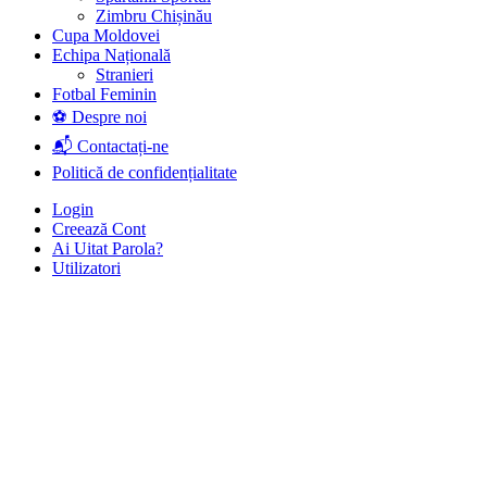
Zimbru Chișinău
Cupa Moldovei
Echipa Națională
Stranieri
Fotbal Feminin
⚽ Despre noi
📬 Contactați-ne
Politică de confidențialitate
Login
Creează Cont
Ai Uitat Parola?
Utilizatori