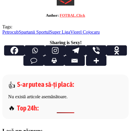
Author:
FOTBAL.Click
Tags:
Petrocub
Spartanii Sportul
Super Liga
Viorel Cojocaru
Sharing is Sexy!
S-ar putea să-ți placă
:
Nu există articole asemănătoare.
Top 24h
:
Lasă un răspuns