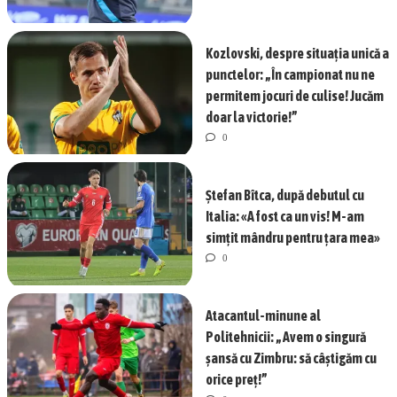
Kozlovski, despre situația unică a
punctelor: „În campionat nu ne
permitem jocuri de culise! Jucăm
doar la victorie!”
0
Ștefan Bîtca, după debutul cu
Italia: «A fost ca un vis! M-am
simțit mândru pentru țara mea»
0
Atacantul-minune al
Politehnicii: „Avem o singură
șansă cu Zimbru: să câștigăm cu
orice preț!”