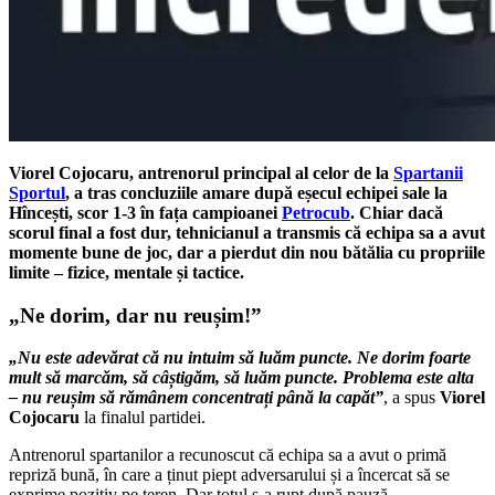
Viorel Cojocaru, antrenorul principal al celor de la
Spartanii
Sportul
, a tras concluziile amare după eșecul echipei sale la
Hîncești, scor 1-3 în fața campioanei
Petrocub
. Chiar dacă
scorul final a fost dur, tehnicianul a transmis că echipa sa a avut
momente bune de joc, dar a pierdut din nou bătălia cu propriile
limite – fizice, mentale și tactice.
„Ne dorim, dar nu reușim!”
„Nu este adevărat că nu intuim să luăm puncte. Ne dorim foarte
mult să marcăm, să câștigăm, să luăm puncte. Problema este alta
– nu reușim să rămânem concentrați până la capăt”
, a spus
Viorel
Cojocaru
la finalul partidei.
Antrenorul spartanilor a recunoscut că echipa sa a avut o primă
repriză bună, în care a ținut piept adversarului și a încercat să se
exprime pozitiv pe teren. Dar totul s-a rupt după pauză.