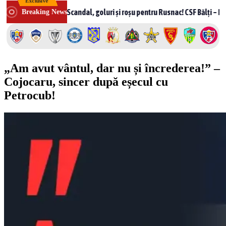
Exclusive
Skip
Scandal, goluri și roșu pentru Rusnac! CSF Bălți – Milsami 2-1, m
Breaking News
to
content
„Am avut vântul, dar nu și încrederea!” –
Cojocaru, sincer după eșecul cu
Petrocub!