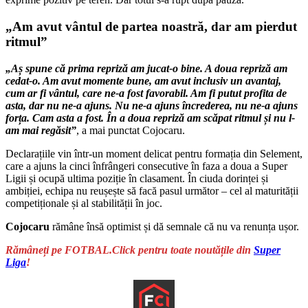
„Am avut vântul de partea noastră, dar am pierdut
ritmul”
„Aș spune că prima repriză am jucat-o bine. A doua repriză am
cedat-o. Am avut momente bune, am avut inclusiv un avantaj,
cum ar fi vântul, care ne-a fost favorabil. Am fi putut profita de
asta, dar nu ne-a ajuns. Nu ne-a ajuns încrederea, nu ne-a ajuns
forța. Cam asta a fost. În a doua repriză am scăpat ritmul și nu l-
am mai regăsit”
, a mai punctat Cojocaru.
Declarațiile vin într-un moment delicat pentru formația din Selement,
care a ajuns la cinci înfrângeri consecutive în faza a doua a Super
Ligii și ocupă ultima poziție în clasament. În ciuda dorinței și
ambiției, echipa nu reușește să facă pasul următor – cel al maturității
competiționale și al stabilității în joc.
Cojocaru
rămâne însă optimist și dă semnale că nu va renunța ușor.
Rămâneți pe FOTBAL.Click pentru toate noutățile din
Super
Liga
!