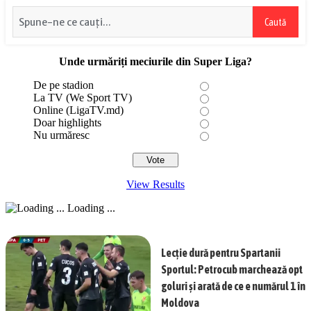
Caută
Unde urmăriți meciurile din Super Liga?
De pe stadion
La TV (We Sport TV)
Online (LigaTV.md)
Doar highlights
Nu urmăresc
View Results
Loading ...
Lecție dură pentru Spartanii
Sportul: Petrocub marchează opt
goluri și arată de ce e numărul 1 în
Moldova