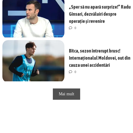
„Sper să nu apară surprize!” Radu
Gînsari, dezvăluiri despre
operație și revenire
0
Bîtca, sezon întrerupt brusc!
Internaționalul Moldovei, out din
cauza unei accidentări
0
Mai mult