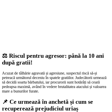
⚖️ Riscul pentru agresor: până la 10 ani
după gratii!
Acuzat de tâlhărie agravată și agresiune, suspectul riscă să-și
petreacă următorul deceniu în spatele gratiilor. Judecătorii urmează
să decidă soarta bărbatului, iar procurorii sunt hotărâți să ceară
pedeapsa maximă, având în vedere brutalitatea atacului și valoarea
mare a bunurilor furate.
📌 Ce urmează în anchetă și cum se
recuperează prejudiciul uriaș