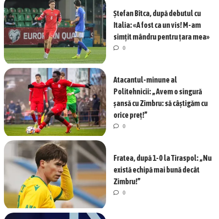
Ștefan Bîtca, după debutul cu
Italia: «A fost ca un vis! M-am
simțit mândru pentru țara mea»
0
Atacantul-minune al
Politehnicii: „Avem o singură
șansă cu Zimbru: să câștigăm cu
orice preț!”
0
Fratea, după 1-0 la Tiraspol: „Nu
există echipă mai bună decât
Zimbru!”
0