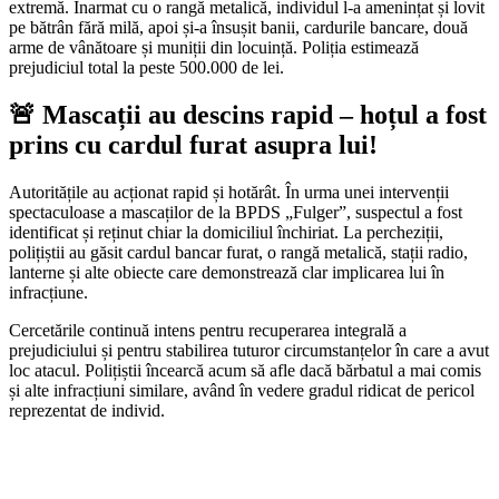
extremă. Înarmat cu o rangă metalică, individul l-a amenințat și lovit
pe bătrân fără milă, apoi și-a însușit banii, cardurile bancare, două
arme de vânătoare și muniții din locuință. Poliția estimează
prejudiciul total la peste 500.000 de lei.
🚨 Mascații au descins rapid – hoțul a fost
prins cu cardul furat asupra lui!
Autoritățile au acționat rapid și hotărât. În urma unei intervenții
spectaculoase a mascaților de la BPDS „Fulger”, suspectul a fost
identificat și reținut chiar la domiciliul închiriat. La percheziții,
polițiștii au găsit cardul bancar furat, o rangă metalică, stații radio,
lanterne și alte obiecte care demonstrează clar implicarea lui în
infracțiune.
Cercetările continuă intens pentru recuperarea integrală a
prejudiciului și pentru stabilirea tuturor circumstanțelor în care a avut
loc atacul. Polițiștii încearcă acum să afle dacă bărbatul a mai comis
și alte infracțiuni similare, având în vedere gradul ridicat de pericol
reprezentat de individ.