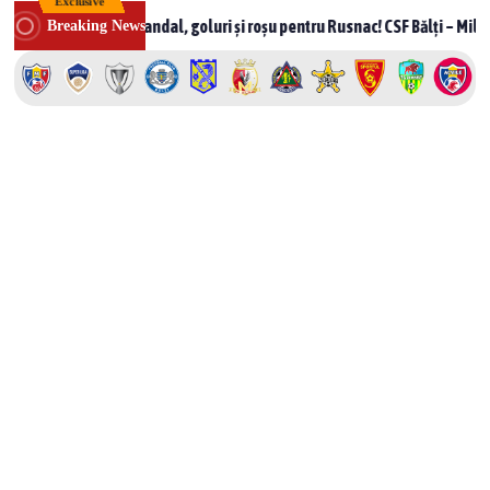
Exclusive
Skip
Scandal, goluri și roșu pentru Rusnac! CSF Bălți – Milsami 2-1, mec
Breaking News
to
content