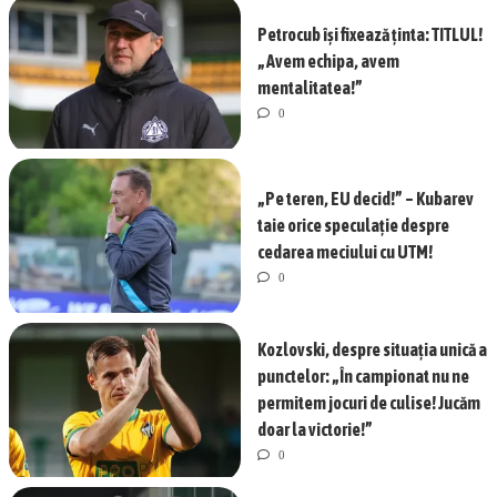
Petrocub își fixează ținta: TITLUL!
„Avem echipa, avem
mentalitatea!”
0
„Pe teren, EU decid!” – Kubarev
taie orice speculație despre
cedarea meciului cu UTM!
0
Kozlovski, despre situația unică a
punctelor: „În campionat nu ne
permitem jocuri de culise! Jucăm
doar la victorie!”
0