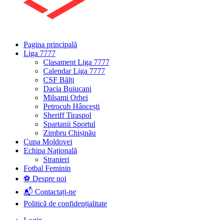
Pagina principală
Liga 7777
Clasament Liga 7777
Calendar Liga 7777
CSF Bălți
Dacia Buiucani
Milsami Orhei
Petrocub Hâncești
Sheriff Tiraspol
Spartanii Sportul
Zimbru Chișinău
Cupa Moldovei
Echipa Națională
Stranieri
Fotbal Feminin
⚽ Despre noi
📬 Contactați-ne
Politică de confidențialitate