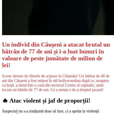
Un individ din Căușeni a atacat brutal un
bătrân de 77 de ani și i-a luat bunuri în
valoare de peste jumătate de milion de
lei!
Scene demne de filmele de acțiune la Chișinău! Un bărbat de 46 de
ani din Căușeni a fost reținut în stil hollywoodian după ce, noaptea
ca hoții, a intrat într-o casă din sectorul Centru al capitalei, unde
locuia un bătrân de 77 de ani. Ce a urmat e de-a dreptul șocant!
🔥 Atac violent și jaf de proporții!
Suspectul nu s-a mulțumit doar să fure, ci a apelat la violență