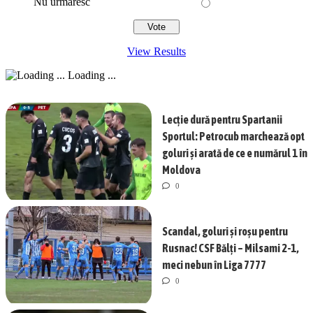
Nu urmăresc
View Results
Loading ...
Lecție dură pentru Spartanii
Sportul: Petrocub marchează opt
goluri și arată de ce e numărul 1 în
Moldova
0
Scandal, goluri și roșu pentru
Rusnac! CSF Bălți – Milsami 2-1,
meci nebun în Liga 7777
0